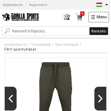
Bejelentkezés
Regisztráció
0
Menu
Keresés
GorillaSports
Tornakellék
Sportruházat
Férfi sportruházat