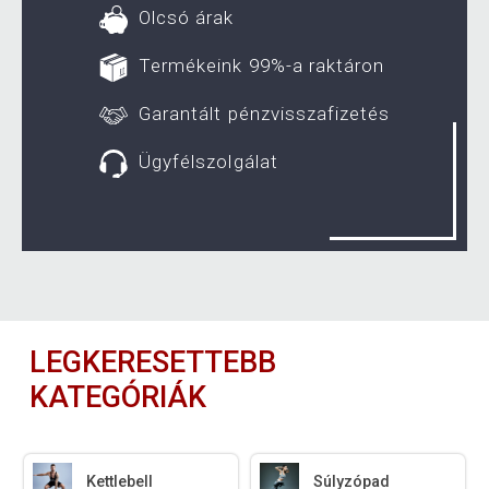
Olcsó árak
Termékeink 99%-a raktáron
Garantált pénzvisszafizetés
Ügyfélszolgálat
LEGKERESETTEBB
KATEGÓRIÁK
Kettlebell
Súlyzópad