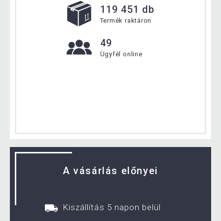
119 451 db
Termék raktáron
49
Ügyfél online
A vásárlás előnyei
Kiszállítás 5 napon belül