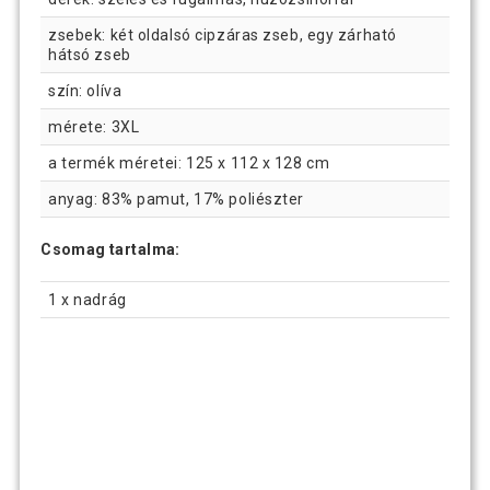
zsebek: két oldalsó cipzáras zseb, egy zárható
hátsó zseb
szín: olíva
mérete: 3XL
a termék méretei: 125 x 112 x 128 cm
anyag: 83% pamut, 17% poliészter
Csomag tartalma:
1 x nadrág