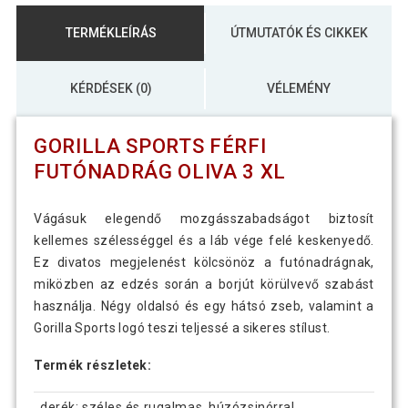
TERMÉKLEÍRÁS
ÚTMUTATÓK ÉS CIKKEK
KÉRDÉSEK (0)
VÉLEMÉNY
GORILLA SPORTS FÉRFI
FUTÓNADRÁG OLIVA 3 XL
Vágásuk elegendő mozgásszabadságot biztosít
kellemes szélességgel és a láb vége felé keskenyedő.
Ez divatos megjelenést kölcsönöz a futónadrágnak,
miközben az edzés során a borjút körülvevő szabást
használja. Négy oldalsó és egy hátsó zseb, valamint a
Gorilla Sports logó teszi teljessé a sikeres stílust.
Termék részletek:
derék: széles és rugalmas, húzózsinórral