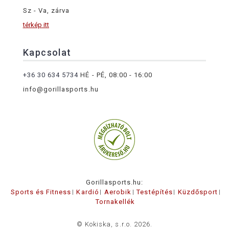
Sz - Va, zárva
térkép itt
Kapcsolat
+36 30 634 5734
HÉ - PÉ, 08:00 - 16:00
info@gorillasports.hu
Gorillasports.hu:
Sports és Fitness
Kardió
Aerobik
Testépítés
Küzdősport
Tornakellék
© Kokiska, s.r.o. 2026.