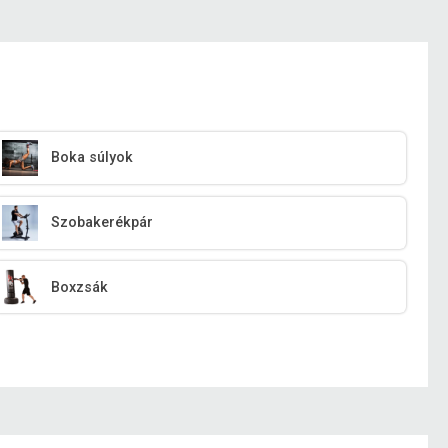
Boka súlyok
Szobakerékpár
Boxzsák