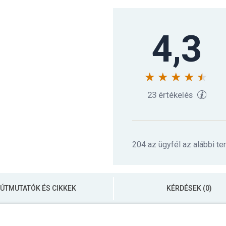
4,3
Gorilla Sports Erősí
Gorilla Sports Erős
23 értékelés
Gorilla Sports Erős
204 az ügyfél az alábbi te
Gorilla Sports Erős
ÚTMUTATÓK ÉS CIKKEK
KÉRDÉSEK (0)
Gorilla Sports Erősí