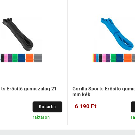
rts Erősítő gumiszalag 21
Gorilla Sports Erősítő gumi
mm kék
6 190 Ft
Kosárba
raktáron
r