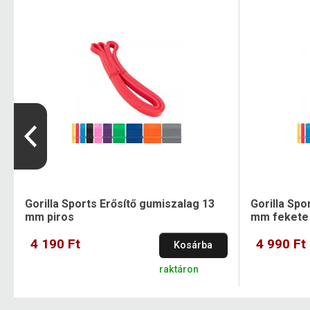
Gorilla Sports Erősítő gumiszalag 13
Gorilla Spo
mm piros
mm fekete
4 190 Ft
4 990 Ft
Kosárba
raktáron