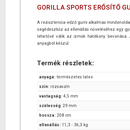
GORILLA SPORTS ERŐSÍTŐ G
A rezisztencia-edző gumi alkalmas mindenoldal
segédeszköz az ellenállás növeléséhez egy gya
lehetővé válik az izmok hatékony bevonása. 
anyagból készül.
Termék részletek:
anyaga:
természetes latex
szín:
rózsaszín
vastagság:
4,5 mm
szélesség
: 29 mm
hossza:
208 cm
ellenállás:
11,3 - 36,3 kg