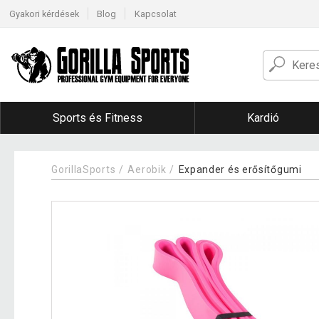
Gyakori kérdések
Blog
Kapcsolat
Sports és Fitness
Kardió
GorillaSports
Aerobik
Expander és erősítőgumi