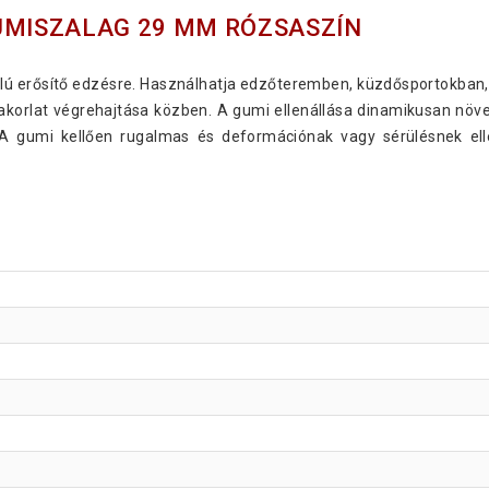
UMISZALAG 29 MM RÓZSASZÍN
ú erősítő edzésre. Használhatja edzőteremben, küzdősportokban, n
korlat végrehajtása közben. A gumi ellenállása dinamikusan növek
A gumi kellően rugalmas és deformációnak vagy sérülésnek elle