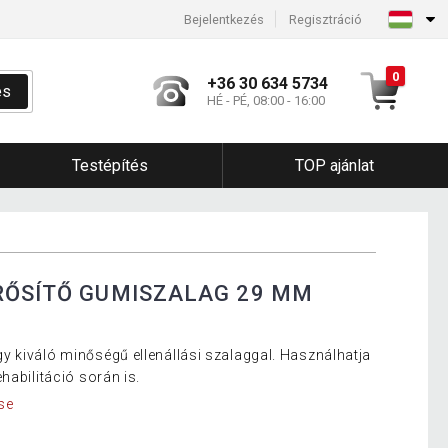
Bejelentkezés
Regisztráció
0
+36 30 634 5734
és
HÉ - PÉ, 08:00 - 16:00
Testépítés
TOP ajánlat
RŐSÍTŐ GUMISZALAG 29 MM
 kiváló minőségű ellenállási szalaggal. Használhatja
habilitáció során is.
se