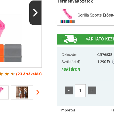
Termékváltozatok
Gorilla Sports Erős
Gorilla Sports Erős
VÁRHATÓ KÉZ
Gorilla Sports Erős
Cikkszám:
GR76538
Szállítási díj:
1 290 Ft
raktáron
Gorilla Sports Erős
(23 értékelés)
-
+
Gorilla Sports Erős
Importőr
F
Gorilla Sports Erős