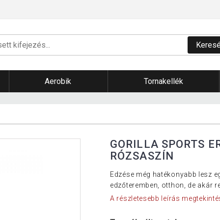
Keres
Aerobik
Tornakellék
GORILLA SPORTS E
RÓZSASZÍN
Edzése még hatékonyabb lesz egy
edzőteremben, otthon, de akár re
A részletesebb leírás megtekinté