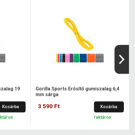
szalag 19
Gorilla Sports Erősítő gumiszalag 6,4
mm sárga
3 590 Ft
Kosárba
Kosárba
aktáron
raktáron