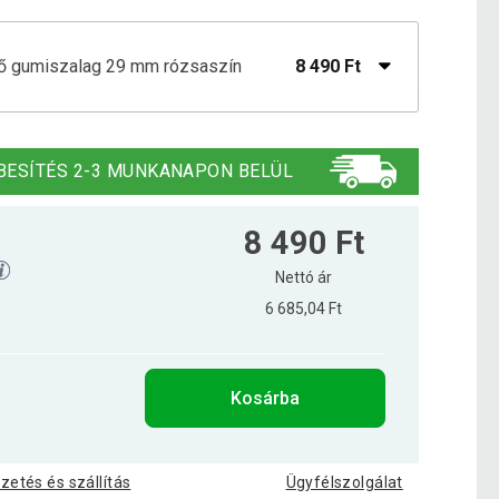
ítő gumiszalag 29 mm rózsaszín
8 490 Ft
ítő gumiszalag 64 mm sötétkék
12 690 Ft
BESÍTÉS 2-3 MUNKANAPON BELÜL
ítő gumiszalag 101 mm szürke
17 290 Ft
8 490 Ft
Nettó ár
6 685,04 Ft
ítő gumiszalag 13 mm piros
4 190 Ft
Kosárba
ítő gumiszalag 19 mm kék
6 190 Ft
izetés és szállítás
Ügyfélszolgálat
ítő gumiszalag 21 mm fekete
4 990 Ft