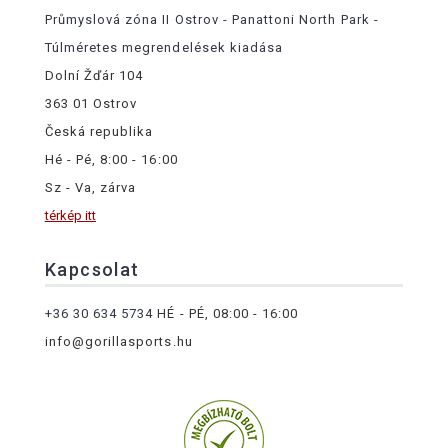
Průmyslová zóna II Ostrov - Panattoni North Park -
Túlméretes megrendelések kiadása
Dolní Žďár 104
363 01 Ostrov
Česká republika
Hé - Pé, 8:00 - 16:00
Sz - Va, zárva
térkép itt
Kapcsolat
+36 30 634 5734
HÉ - PÉ, 08:00 - 16:00
info@gorillasports.hu