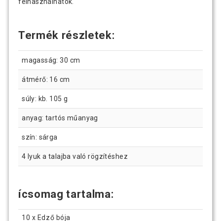
felhasználhatók.
Termék részletek:
magasság: 30 cm
átmérő: 16 cm
súly: kb. 105 g
anyag: tartós műanyag
szín: sárga
4 lyuk a talajba való rögzítéshez
ícsomag tartalma:
10 x Edző bója