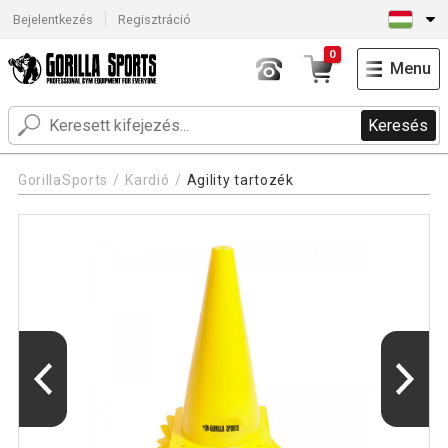
Bejelentkezés
Regisztráció
0
Menu
Keresés
GorillaSports
Kardió
Agility tartozék