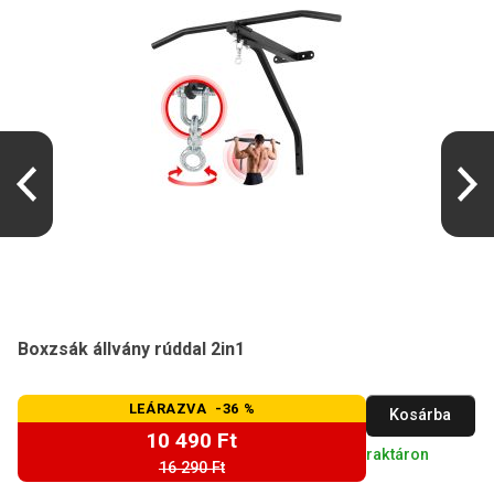
Boxzsák állvány rúddal 2in1
LEÁRAZVA -36 %
Kosárba
10 490 Ft
raktáron
16 290 Ft