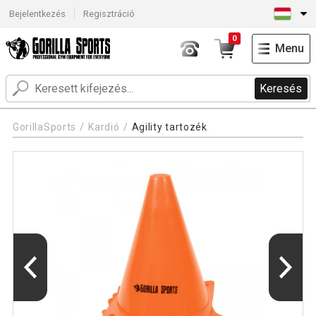
Bejelentkezés
Regisztráció
0
Menu
Keresés
GorillaSports
Kardió
Agility tartozék