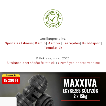
Gorillasports.hu:
Sports és Fitness
Kardió
Aerobik
Testépítés
Küzdősport
Tornakellék
© Kokiska, s.r.o. 2026.
Általános szerződési feltételek
Személyes adatok védelme