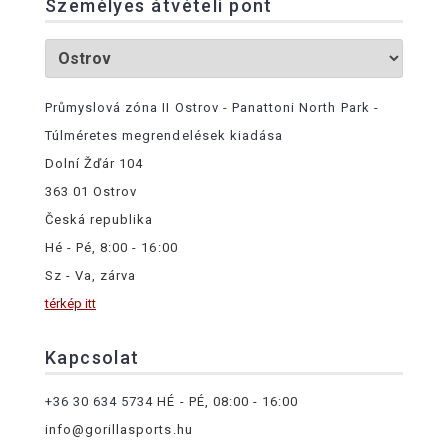
Személyes átvételi pont
Průmyslová zóna II Ostrov - Panattoni North Park -
Túlméretes megrendelések kiadása
Dolní Žďár 104
363 01 Ostrov
Česká republika
Hé - Pé, 8:00 - 16:00
Sz - Va, zárva
térkép itt
Kapcsolat
+36 30 634 5734
HÉ - PÉ, 08:00 - 16:00
info@gorillasports.hu