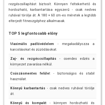
rezgéscsillapítást biztosít. Könnyen feltekerhető és
hordozható, karbantartása egyszerű - csak nedves
ruhával törölje át. A 180 × 60 cm-es méretek a legtöbb
elterjedt fitneszgéphez alkalmasak.
TOP 5 legfontosabb előny
M
aximális padlóvédelem
- megakadályozza a
karcolásokat és zúzódásokat.
Zaj- és rezgéscsillapítás
- csendes edzés a
környezet zavarása nélkül.
Csúszásmentes felüle
t - biztonságos és stabil
használat.
Könnyű karbantartás
- csak nedves ruhával törölje
át.
Könnyű és kompakt
- könnyen hordozható és