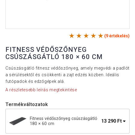
(9 értékelés)
FITNESS VÉDŐSZŐNYEG
CSÚSZÁSGÁTLÓ 180 × 60 CM
Csúszásgátló fitnesz védőszőnyeg, amely megvédi a padlót
a sérülésektől és csökkenti a zajt edzés közben. Ideális
futópadok és edzőgépek alá.
A részletesebb leírás megtekintése
Termékváltozatok
Fitness védőszőnyeg csúszásgátló
13 290 Ft
180 × 60 cm