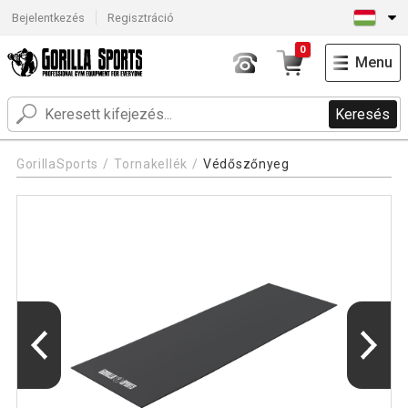
Bejelentkezés
Regisztráció
0
Menu
Keresés
GorillaSports
Tornakellék
Védőszőnyeg