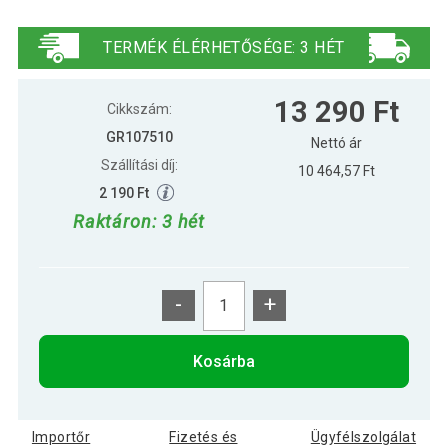
Védőszőnyeg fitness eszközök alá
11 590 Ft
120×60 cm
TERMÉK ÉLÉRHETŐSÉGE: 3 HÉT
13 290 Ft
Cikkszám:
GR107510
Nettó ár
Szállítási díj:
10 464,57 Ft
2 190 Ft
Raktáron: 3 hét
-
+
Kosárba
Importőr
Fizetés és
Ügyfélszolgálat