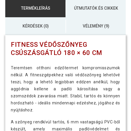
TERMÉKLEÍRÁS
ÚTMUTATÓK ÉS CIKKEK
KÉRDÉSEK (0)
VÉLEMÉNY (9)
FITNESS VÉDŐSZŐNYEG
CSÚSZÁSGÁTLÓ 180 × 60 CM
Teremtsen otthoni edzőtermet kompromisszumok
nélkül. A fitneszgépekhez való védőszőnyeg lehetővé
teszi, hogy a lehető legjobban eddzen anélkül, hogy
aggódnia kellene a padló károsítása vagy a
szomszédok zavarása miatt. Stabil, tartós és könnyen
hordozható - ideális mindennapi edzéshez, jógához és
nyújtáshoz.
A szőnyeg rendkívül tartós, 6 mm vastagságú PVC-ből
készült, amely maximális padlóvédelmet és