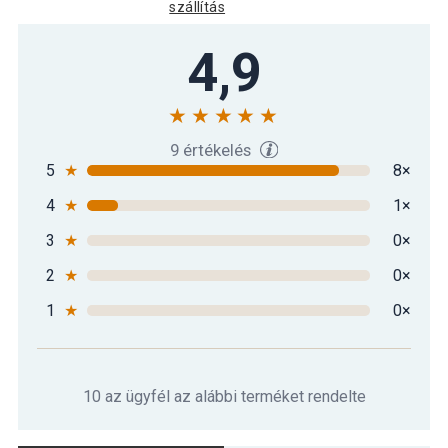
szállítás
4,9
9 értékelés
5
★
8×
4
★
1×
3
★
0×
2
★
0×
1
★
0×
10 az ügyfél az alábbi terméket rendelte