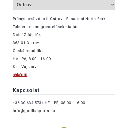
Průmyslová zóna II Ostrov - Panattoni North Park -
Túlméretes megrendelések kiadása
Dolní Žďár 104
363 01 Ostrov
Česká republika
Hé - Pé, 8:00 - 16:00
Sz - Va, zárva
térkép itt
Kapcsolat
+36 30 634 5734
HÉ - PÉ, 08:00 - 16:00
info@gorillasports.hu