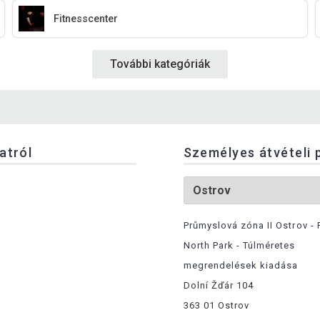
Fitnesscenter
További kategóriák
latról
Személyes átvételi 
Průmyslová zóna II Ostrov - 
North Park - Túlméretes
megrendelések kiadása
Dolní Žďár 104
363 01 Ostrov