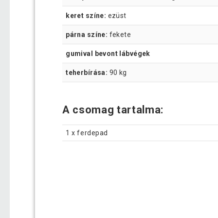
keret színe:
ezüst
párna színe:
fekete
gumival bevont lábvégek
teherbírása:
90 kg
A csomag tartalma:
1 x ferdepad