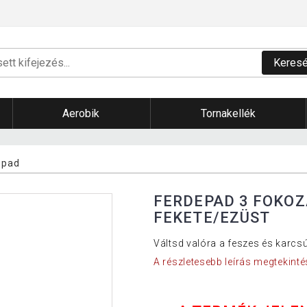
Keres
Aerobik
Tornakellék
 pad
FERDEPAD 3 FOKO
FEKETE/EZÜST
Váltsd valóra a feszes és karcs
A részletesebb leírás megtekinté