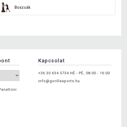
Boxzsák
pont
Kapcsolat
+36 30 634 5734
HÉ - PÉ, 08:00 - 16:00
info@gorillasports.hu
Panattoni