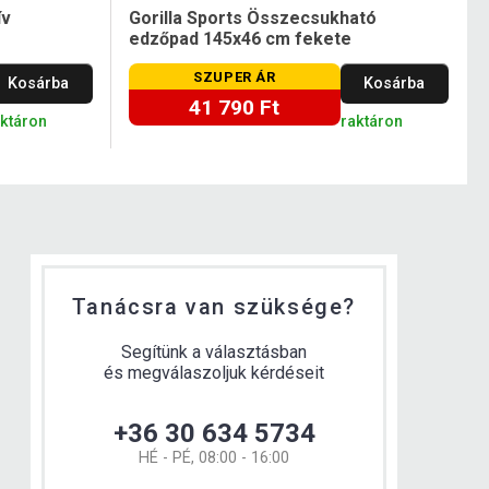
ív
Gorilla Sports Összecsukható
edzőpad 145x46 cm fekete
SZUPER ÁR
Kosárba
Kosárba
41 790 Ft
aktáron
raktáron
Tanácsra van szüksége?
Segítünk a választásban
és megválaszoljuk kérdéseit
+36 30 634 5734
HÉ - PÉ, 08:00 - 16:00