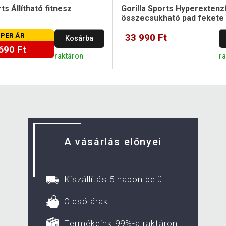
ts Állítható fitnesz
Gorilla Sports Hyperextenz
összecsukható pad fekete
PER ÁR
33 990 Ft
Kosárba
690 Ft
raktáron
r
A vásárlás előnyei
Kiszállítás 5 napon belül
Olcsó árak
Termékeink 99%-a raktáron