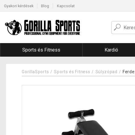
Gyakori kérdések
Blog
Kapcsolat
Sports és Fitness
Kardió
GorillaSports
Sports és Fitness
Súlyzópad
Ferde