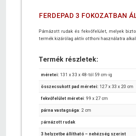
FERDEPAD 3 FOKOZATBAN Á
Párnázott rudak és fekvőfelület, melyek bizt
termék kizárólag aktív otthoni használatra alk
Termék részletek:
méretei:
131 x 33 x 48-tól 59 cm-ig
összecsukott pad méretei:
127 x 33 x 20 cm
fekvőfelület méretei
: 99 x 27 cm
párna vastagsága
: 2 cm
p
árnázott rudak
3 helyzetbe állítható – nehézség szerint