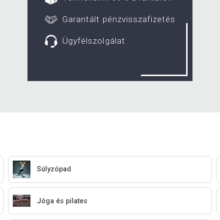
Garantált pénzvisszafizetés
Ügyfélszolgálat
Súlyzópad
Jóga és pilates