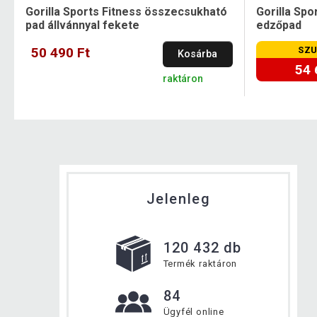
Gorilla Sports Fitness összecsukható
Gorilla Spor
pad állvánnyal fekete
edzőpad
50 490 Ft
SZU
Kosárba
54 
raktáron
Jelenleg
120 432 db
Termék raktáron
84
Ügyfél online