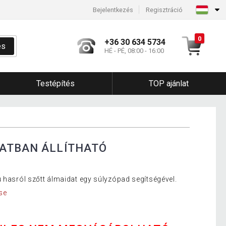
Bejelentkezés
Regisztráció
0
+36 30 634 5734
és
HÉ - PÉ, 08:00 - 16:00
Testépítés
TOP ajánlat
ZATBAN ÁLLÍTHATÓ
ú hasról szőtt álmaidat egy súlyzópad segítségével.
se