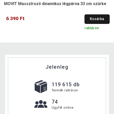
MOVIT Masszírozó dinamikus légpárna 33 cm szürke
6 390 Ft
Kosárba
raktáron
Jelenleg
119 615 db
Termék raktáron
74
Ügyfél online