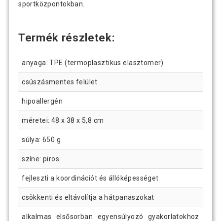
sportközpontokban.
Termék részletek:
anyaga: TPE (termoplasztikus elasztomer)
csúszásmentes felület
hipoallergén
méretei: 48 x 38 x 5,8 cm
súlya: 650 g
színe: piros
fejleszti a koordinációt és állóképességet
csökkenti és eltávolítja a hátpanaszokat
alkalmas elsősorban egyensúlyozó gyakorlatokhoz