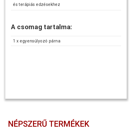
és terápiás edzésekhez
A csomag tartalma:
1 x egyensúlyozó párna
NÉPSZERŰ TERMÉKEK