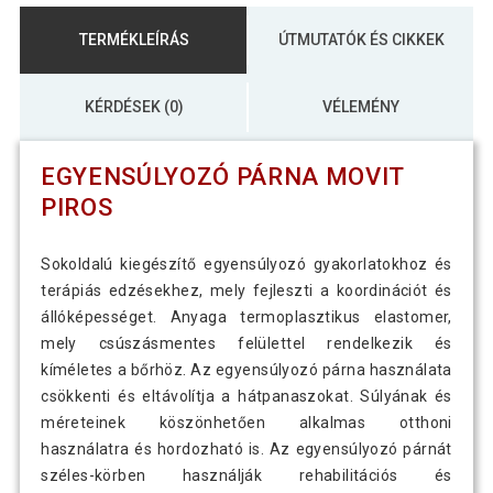
TERMÉKLEÍRÁS
ÚTMUTATÓK ÉS CIKKEK
KÉRDÉSEK (0)
VÉLEMÉNY
EGYENSÚLYOZÓ PÁRNA MOVIT
PIROS
Sokoldalú kiegészítő egyensúlyozó gyakorlatokhoz és
terápiás edzésekhez, mely fejleszti a koordinációt és
állóképességet. Anyaga termoplasztikus elastomer,
mely csúszásmentes felülettel rendelkezik és
kíméletes a bőrhöz. Az egyensúlyozó párna használata
csökkenti és eltávolítja a hátpanaszokat. Súlyának és
méreteinek köszönhetően alkalmas otthoni
használatra és hordozható is. Az egyensúlyozó párnát
széles-körben használják rehabilitációs és