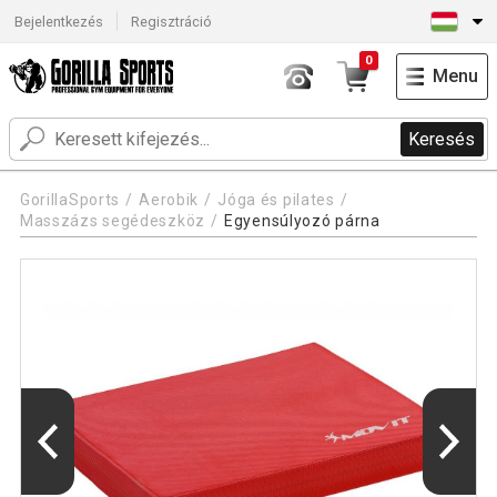
Bejelentkezés
Regisztráció
0
Menu
Keresés
GorillaSports
Aerobik
Jóga és pilates
Masszázs segédeszköz
Egyensúlyozó párna