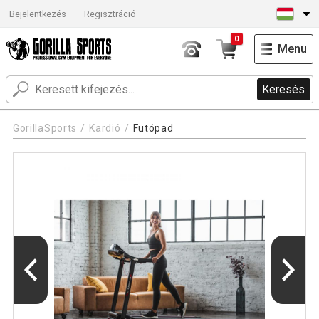
Bejelentkezés
Regisztráció
0
Menu
Keresés
GorillaSports
Kardió
Futópad