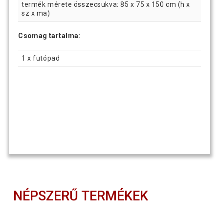
termék mérete összecsukva: 85 x 75 x 150 cm (h x
sz x ma)
Csomag tartalma:
1 x futópad
NÉPSZERŰ TERMÉKEK