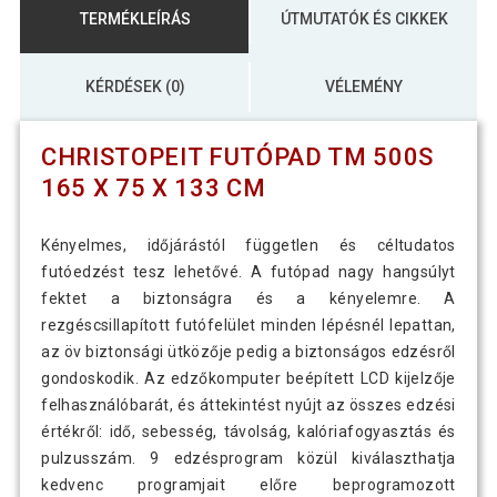
TERMÉKLEÍRÁS
ÚTMUTATÓK ÉS CIKKEK
KÉRDÉSEK (0)
VÉLEMÉNY
CHRISTOPEIT FUTÓPAD TM 500S
165 X 75 X 133 CM
Kényelmes, időjárástól független és céltudatos
futóedzést tesz lehetővé. A futópad nagy hangsúlyt
fektet a biztonságra és a kényelemre. A
rezgéscsillapított futófelület minden lépésnél lepattan,
az öv biztonsági ütközője pedig a biztonságos edzésről
gondoskodik. Az edzőkomputer beépített LCD kijelzője
felhasználóbarát, és áttekintést nyújt az összes edzési
értékről: idő, sebesség, távolság, kalóriafogyasztás és
pulzusszám. 9 edzésprogram közül kiválaszthatja
kedvenc programjait előre beprogramozott