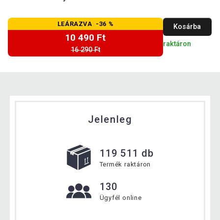
LEÁRAZVA -36 %
Kosárba
10 490 Ft
raktáron
16 290 Ft
Jelenleg
119 511 db
Termék raktáron
130
Ügyfél online