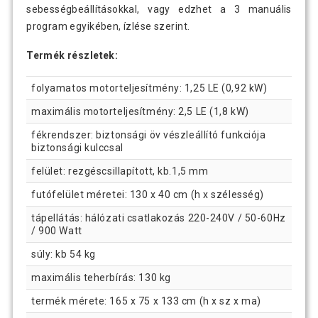
sebességbeállításokkal, vagy edzhet a 3 manuális
program egyikében, ízlése szerint.
Termék részletek:
folyamatos motorteljesítmény: 1,25 LE (0,92 kW)
maximális motorteljesítmény: 2,5 LE (1,8 kW)
fékrendszer: biztonsági öv vészleállító funkciója
biztonsági kulccsal
felület: rezgéscsillapított, kb.1,5 mm
futófelület méretei: 130 x 40 cm (h x szélesség)
tápellátás: hálózati csatlakozás 220-240V / 50-60Hz
/ 900 Watt
súly: kb 54 kg
maximális teherbírás: 130 kg
termék mérete: 165 x 75 x 133 cm (h x sz x ma)