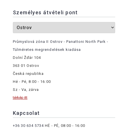
Személyes átvételi pont
Průmyslová zóna II Ostrov - Panattoni North Park -
Túlméretes megrendelések kiadása
Dolní Žďár 104
363 01 Ostrov
Česká republika
Hé - Pé, 8:00 - 16:00
Sz - Va, zárva
térkép itt
Kapcsolat
+36 30 634 5734
HÉ - PÉ, 08:00 - 16:00