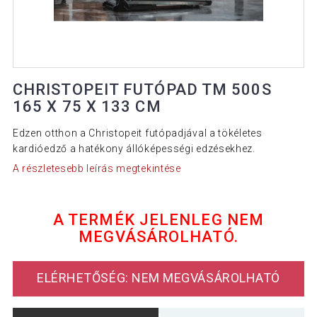
CHRISTOPEIT FUTÓPAD TM 500S
165 X 75 X 133 CM
Edzen otthon a Christopeit futópadjával a tökéletes
kardióedző a hatékony állóképességi edzésekhez.
A részletesebb leírás megtekintése
A TERMÉK JELENLEG NEM
MEGVÁSÁROLHATÓ.
ELÉRHETŐSÉG: NEM MEGVÁSÁROLHATÓ