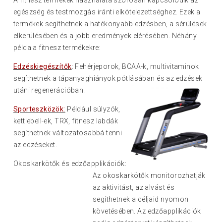
A fitnesz termékek használata szorosan kapcsolódik az
egészség és testmozgás iránti elkötelezettséghez. Ezek a
termékek segíthetnek a hatékonyabb edzésben, a sérülések
elkerülésében és a jobb eredmények elérésében. Néhány
példa a fitnesz termékekre:
Edzéskiegészítők
: Fehérjeporok, BCAA-k, multivitaminok
segíthetnek a tápanyaghiányok pótlásába
n és az edzések
utáni regenerációban.
Sporteszközök:
Például súlyzók,
kettlebell-ek, TRX, fitnesz labdák
segíthetnek változatosabbá tenni
az edzéseket.
Okoskarkötők és edz
őapplikációk:
Az okoskarkötők monitorozhatják
az aktivitást, az alvást és
segíthetnek a céljaid nyomon
követésében. Az edzőapplikációk