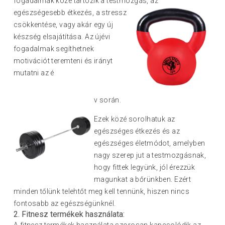
fogadalmak közé tartozik a testmozgá
s, az
egészségesebb étkezés, a stressz
csökkentése, vagy akár egy új
készség elsajátítása. Az újévi
fogadalmak segíthetnek
motivációt teremteni és irányt
mutatni az é
v során.
Ezek közé sorolhatuk az
egészséges étkezés és az
egészséges életmódot, amelyben
nagy szerep jut a testmozgásnak,
hogy fittek legyünk, jól érezzük
magunkat a bőrünkben. Ezért
minden tőlünk telehtőt meg kell tennünk, hiszen nincs
fontosabb az egészségünknél.
2. Fitnesz termékek használata: