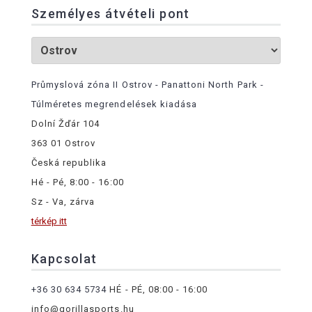
Személyes átvételi pont
Průmyslová zóna II Ostrov - Panattoni North Park -
Túlméretes megrendelések kiadása
Dolní Žďár 104
363 01 Ostrov
Česká republika
Hé - Pé, 8:00 - 16:00
Sz - Va, zárva
térkép itt
Kapcsolat
+36 30 634 5734
HÉ - PÉ, 08:00 - 16:00
info@gorillasports.hu