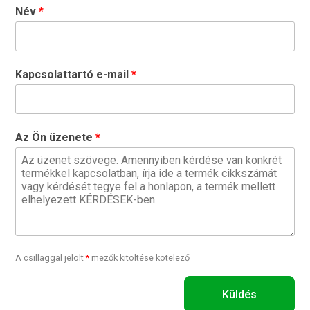
Név
Kapcsolattartó e-mail
Az Ön üzenete
A csillaggal jelölt
*
mezők kitöltése kötelező
Küldés