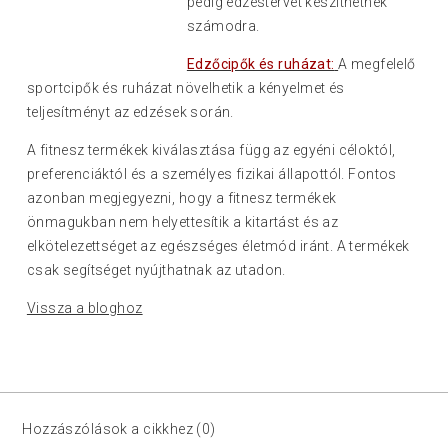
pedig edzéstervet készíthetnek
számodra.
Edzőcipők és ruházat:
A megfelelő
sportcipők és ruházat növelhetik a kényelmet és
teljesítményt az edzések során.
A fitnesz termékek kiválasztása függ az egyéni céloktól,
preferenciáktól és a személyes fizikai állapottól. Fontos
azonban megjegyezni, hogy a fitnesz termékek
önmagukban nem helyettesítik a kitartást és az
elkötelezettséget az egészséges életmód iránt. A termékek
csak segítséget nyújthatnak az utadon.
Vissza a bloghoz
Hozzászólások a cikkhez (0)