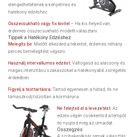
elengedhetetlenek a kényelmes és
hatékony edzéshez.
Összecsukható vagy fix kivitel
– Ha kis helyed van,
érdemes összecsukható modellt választani.
Tippek a Hatékony Edzéshez
Melegíts be:
Mielőtt elkezded a tekerést, érdemes néhány
perces bemelegítést végezni.
Használj intervallumos edzést:
Váltogasd az alacsony és
magas intenzitású szakaszokat a hatékonyabb zsírégetés
érdekében.
Figyelj a testtartásra:
Tartsd egyenesen a hátad, és ne
támaszkodj túlzottan a kormányra.
Ne felejts
d el a levezetést:
Az
edzés végén csökkentsd a tempót
és nyújtsd meg az izmaidat.
Összegzés
A szobakerékpár remek választás