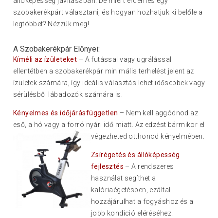
állóképesség javításában. De miért érdemes egy
szobakerékpárt választani, és hogyan hozhatjuk ki belőle a
legtöbbet? Nézzük meg!
A Szobakerékpár Előnyei:
Kíméli az ízületeket
– A futással vagy ugrálással
ellentétben a szobakerékpár minimális terhelést jelent az
ízületek számára, így ideális választás lehet idősebbek vagy
sérülésből lábadozók számára is.
Kényelmes és időjárásfüggetlen
– Nem kell aggódnod az
eső, a hó vagy a forró nyári idő miatt. Az edzést bármikor el
végezheted otthonod kényelmében.
Zsírégetés és állóképesség
fejlesztés
– A rendszeres
használat segíthet a
kalóriaégetésben, ezáltal
hozzájárulhat a fogyáshoz és a
jobb kondíció eléréséhez.