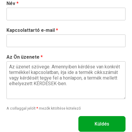
Név
Kapcsolattartó e-mail
Az Ön üzenete
A csillaggal jelölt
*
mezők kitöltése kötelező
Küldés