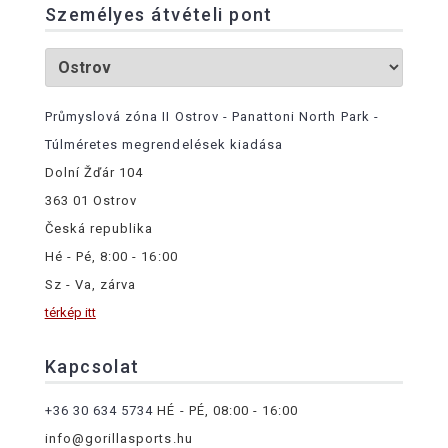
Személyes átvételi pont
Průmyslová zóna II Ostrov - Panattoni North Park -
Túlméretes megrendelések kiadása
Dolní Žďár 104
363 01 Ostrov
Česká republika
Hé - Pé, 8:00 - 16:00
Sz - Va, zárva
térkép itt
Kapcsolat
+36 30 634 5734
HÉ - PÉ, 08:00 - 16:00
info@gorillasports.hu