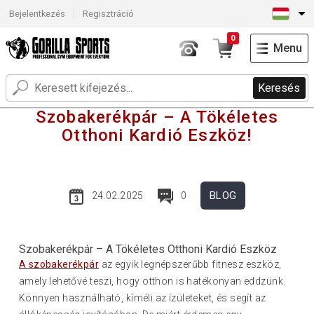
Bejelentkezés
Regisztráció
0
Menu
Keresés
Szobakerékpár – A Tökéletes
Otthoni Kardió Eszköz!
BLOG
24.02.2025
0
Szobakerékpár – A Tökéletes Otthoni Kardió Eszköz
A szobakerékpár
az egyik legnépszerűbb fitnesz eszköz,
amely lehetővé teszi, hogy otthon is hatékonyan eddzünk.
Könnyen használható, kíméli az ízületeket, és segít az