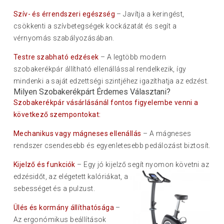
Szív- és érrendszeri egészség
– Javítja a keringést,
csökkenti a szívbetegségek kockázatát és segít a
vérnyomás szabályozásában.
Testre szabható edzések
– A legtöbb modern
szobakerékpár állítható ellenállással rendelkezik, így
mindenki a saját edzettségi szintjéhez igazíthatja az edzést.
Milyen Szobakerékpárt Érdemes Választani?
Szobakerékpár vásárlásánál fontos figyelembe venni a
következő szempontokat:
Mechanikus vagy mágneses ellenállás
– A mágneses
rendszer csendesebb és egyenletesebb pedálozást biztosít.
Kijelző és funkciók
– Egy jó kijelző segít nyomon követni az
edzésidőt, az elégetett kalóriá
kat, a
sebességet és a pulzust.
Ülés és kormány állíthatósága
–
Az ergonómikus beállítások