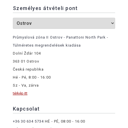
Személyes átvételi pont
Průmyslová zóna II Ostrov - Panattoni North Park -
Túlméretes megrendelések kiadása
Dolní Žďár 104
363 01 Ostrov
Česká republika
Hé - Pé, 8:00 - 16:00
Sz - Va, zárva
térkép itt
Kapcsolat
+36 30 634 5734
HÉ - PÉ, 08:00 - 16:00