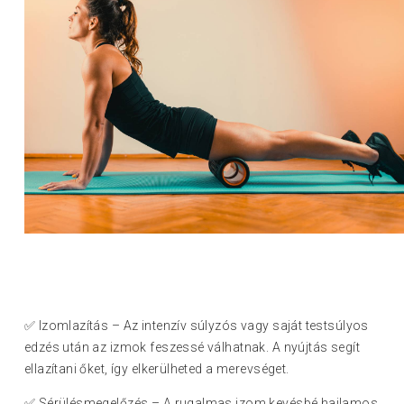
✅ Izomlazítás – Az intenzív súlyzós vagy saját testsúlyos
edzés után az izmok feszessé válhatnak. A nyújtás segít
ellazítani őket, így elkerülheted a merevséget.
✅ Sérülésmegelőzés – A rugalmas izom kevésbé hajlamos