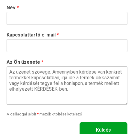
Név
Kapcsolattartó e-mail
Az Ön üzenete
A csillaggal jelölt
*
mezők kitöltése kötelező
Küldés