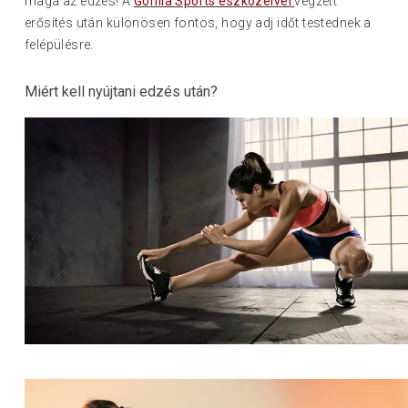
maga az edzés! A
Gorilla Sports eszközeivel
végzett
erősítés után különösen fontos, hogy adj időt testednek a
felépülésre.
Miért kell nyújtani edzés után?