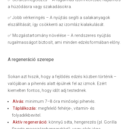
a húzódásra vagy szakadásokra.
✅ Jobb vérkeringés – A nyújtás segíti a salakanyagok
elszállítását, így csökkenti az izomláz kialakulását.
✅ Mozgástartomány növelése – A rendszeres nyújtás
rugalmasságot biztosít, ami minden edzésformában előny.
A regeneráció szerepe
Sokan azt hiszik, hogy a fejlődés edzés közben történik –
valójában a pihenés alatt épülnek fel az izmok. Ezért
kiemelten fontos, hogy időt adj testednek.
Alvás:
minimum 7–8 óra minőségi pihenés.
Táplálkozás:
megfelelő fehérje-, vitamin- és
folyadékbevitel.
Aktív regeneráció:
könnyű séta, hengerezés (pl. Gorilla