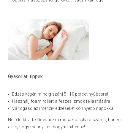
Sports masszázshengerekkel), vagy akár jóga.
Gyakorlati tippek
Edzés végén mindig szánj 5–10 percet nyújtásra!
Használj foam rollert a feszes izmok fellazítására.
Váltogasd az intenzív edzéseket könnyebb napokkal.
Ne feledd: a fejlődéshez nemcsak a súlyzó számít, hanem
az is, hogy mennyit és hogyan pihensz!