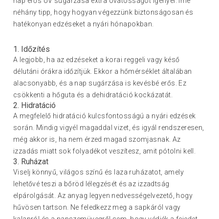
nap erős UV sugárzása extra óvatosságot igényel. Íme
néhány tipp, hogy hogyan végezzünk biztonságosan és
hatékonyan edzéseket a nyári hónapokban.
1. Időzítés
A legjobb, ha az edzéseket a korai reggeli vagy késő
délutáni órákra időzítjük. Ekkor a hőmérséklet általában
alacsonyabb, és a nap sugárzása is kevésbé erős. Ez
csökkenti a hőguta és a dehidratáció kockázatát.
2. Hidratáció
A megfelelő hidratáció kulcsfontosságú a nyári edzések
során. Mindig vigyél magaddal vizet, és igyál rendszeresen,
még akkor is, ha nem érzed magad szomjasnak. Az
izzadás miatt sok folyadékot veszítesz, amit pótolni kell.
3. Ruházat
Viselj könnyű, világos színű és laza ruházatot, amely
lehetővé teszi a bőröd lélegzését és az izzadtság
elpárolgását. Az anyag legyen nedvességelvezető, hogy
hűvösen tartson. Ne feledkezz meg a sapkáról vagy