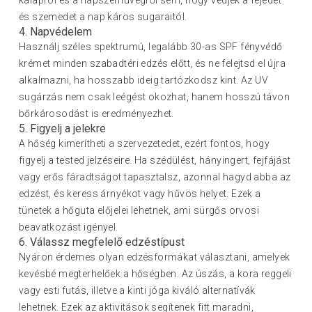
kalapról és a napszemüvegről sem, hogy védjék a fejedet
és szemedet a nap káros sugaraitól.
4. Napvédelem
Használj széles spektrumú, legalább 30-as SPF fényvédő
krémet minden szabadtéri edzés előtt, és ne felejtsd el újra
alkalmazni, ha hosszabb ideig tartózkodsz kint. Az UV
sugárzás nem csak leégést okozhat, hanem hosszú távon
bőrkárosodást is eredményezhet.
5. Figyelj a jelekre
A hőség kimerítheti a szervezetedet, ezért fontos, hogy
figyelj a tested jelzéseire. Ha szédülést, hányingert, fejfájást
vagy erős fáradtságot tapasztalsz, azonnal hagyd abba az
edzést, és keress árnyékot vagy hűvös helyet. Ezek a
tünetek a hőguta előjelei lehetnek, ami sürgős orvosi
beavatkozást igényel.
6. Válassz megfelelő edzéstípust
Nyáron érdemes olyan edzésformákat választani, amelyek
kevésbé megterhelőek a hőségben. Az úszás, a kora reggeli
vagy esti futás, illetve a kinti jóga kiváló alternatívák
lehetnek. Ezek az aktivitások segítenek fitt maradni,