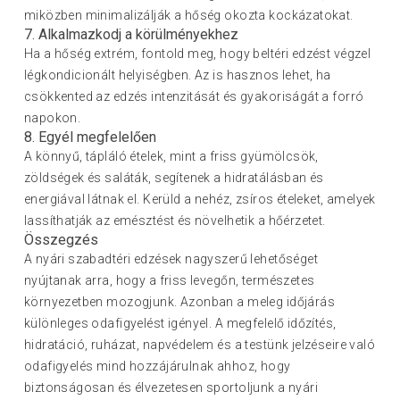
miközben minimalizálják a hőség okozta kockázatokat.
7. Alkalmazkodj a körülményekhez
Ha a hőség extrém, fontold meg, hogy beltéri edzést végzel
légkondicionált helyiségben. Az is hasznos lehet, ha
csökkented az edzés intenzitását és gyakoriságát a forró
napokon.
8. Egyél megfelelően
A könnyű, tápláló ételek, mint a friss gyümölcsök,
zöldségek és saláták, segítenek a hidratálásban és
energiával látnak el. Kerüld a nehéz, zsíros ételeket, amelyek
lassíthatják az emésztést és növelhetik a hőérzetet.
Összegzés
A nyári szabadtéri edzések nagyszerű lehetőséget
nyújtanak arra, hogy a friss levegőn, természetes
környezetben mozogjunk. Azonban a meleg időjárás
különleges odafigyelést igényel. A megfelelő időzítés,
hidratáció, ruházat, napvédelem és a testünk jelzéseire való
odafigyelés mind hozzájárulnak ahhoz, hogy
biztonságosan és élvezetesen sportoljunk a nyári