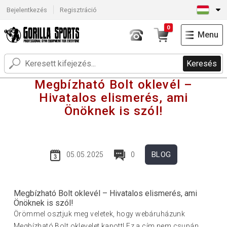
Bejelentkezés
Regisztráció
0
Menu
Keresés
Megbízható Bolt oklevél –
Hivatalos elismerés, ami
Önöknek is szól!
BLOG
05.05.2025
0
Megbízható Bolt oklevél – Hivatalos elismerés, ami
Önöknek is szól!
Örömmel osztjuk meg veletek, hogy webáruházunk
Megbízható Bolt oklevelet kapott! Ez a cím nem csupán