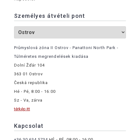
Személyes átvételi pont
Průmyslová zóna II Ostrov - Panattoni North Park -
Túlméretes megrendelések kiadása
Dolní Žďár 104
363 01 Ostrov
Česká republika
Hé - Pé, 8:00 - 16:00
Sz - Va, zárva
térkép itt
Kapcsolat
+36 30 634 5734
HÉ - PÉ, 08:00 - 16:00