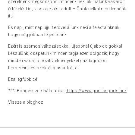
szeretnénk megköszönni mindenkinek, aki nálunk vásárolt,
értékelést írt, visszajelzést adott – Önök nélkül nem lennénk
itt!
És nap , mint nap újjult erővel állunk neki a feladtainknak,
hogy még jobban teljesítsünk.
Ezért is számos változásokkal, újabbnál újabb dolgokkal
készülünk, csapatunk minden tagja ezen dolgozik, hogy
minden vásárló pozitív élményekkel gazdagodjon
termékeink és szolgáltatásunk által.
Eza legfőbb cél
???? Böngéssze kínálatunkat:
https://www.gorillasports.hu/
Vissza a bloghoz