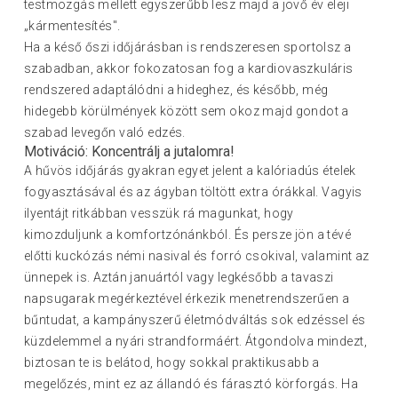
testmozgás mellett egyszerűbb lesz majd a jövő év eleji
„kármentesítés".
Ha a késő őszi időjárásban is rendszeresen sportolsz a
szabadban, akkor fokozatosan fog a kardiovaszkuláris
rendszered adaptálódni a hideghez, és később, még
hidegebb körülmények között sem okoz majd gondot a
szabad levegőn való edzés.
Motiváció: Koncentrálj a jutalomra!
A hűvös időjárás gyakran egyet jelent a kalóriadús ételek
fogyasztásával és az ágyban töltött extra órákkal. Vagyis
ilyentájt ritkábban vesszük rá magunkat, hogy
kimozduljunk a komfortzónánkból. És persze jön a tévé
előtti kuckózás némi nasival és forró csokival, valamint az
ünnepek is. Aztán januártól vagy legkésőbb a tavaszi
napsugarak megérkeztével érkezik menetrendszerűen a
bűntudat, a kampányszerű életmódváltás sok edzéssel és
küzdelemmel a nyári strandformáért. Átgondolva mindezt,
biztosan te is belátod, hogy sokkal praktikusabb a
megelőzés, mint ez az állandó és fárasztó körforgás. Ha