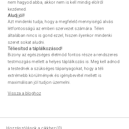
nem hagyod abba, akkor nem is kell mindig elölről
kezdened.
Aludj jól!
Azt mindenki tudja, hogy a megfelelő mennyiségű alvás
létfontosságú az emberi szervezet számára. Télen
általában nincs is gond ezzel, hiszen ilyenkor mindenki
szeret sokat aludni.
Téliesítsd a táplálkozásod!
Bizony az egészséges életmód fontos része a rendszeres
testmozgás mellett a helyes táplálkozás is. Meg kell adnod
a testednek a szükséges tápanyagokat, hogy a téli
extrémebb körülmények és igénybevétel mellett is
maximálisan jól tudjon üzemelni.
Vissza a bloghoz
Hozzászólások a cikkhez (0)