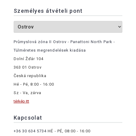
Személyes átvételi pont
Průmyslová zóna II Ostrov - Panattoni North Park -
Túlméretes megrendelések kiadása
Dolní Žďár 104
363 01 Ostrov
Česká republika
Hé - Pé, 8:00 - 16:00
Sz - Va, zárva
térkép itt
Kapcsolat
+36 30 634 5734
HÉ - PÉ, 08:00 - 16:00