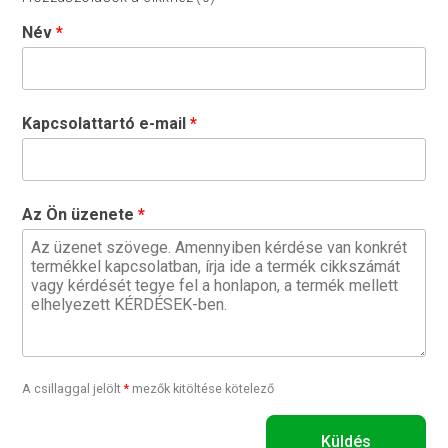
Név
Kapcsolattartó e-mail
Az Ön üzenete
A csillaggal jelölt
*
mezők kitöltése kötelező
Küldés