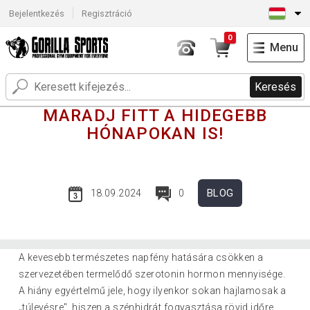
Bejelentkezés
Regisztráció
0
Menu
Keresés
MARADJ FITT A HIDEGEBB
HÓNAPOKAN IS!
BLOG
18.09.2024
0
A kevesebb természetes napfény hatására csökken a
szervezetében termelődő szerotonin hormon mennyisége.
A hiány egyértelmű jele, hogy ilyenkor sokan hajlamosak a
„túlevésre", hiszen a szénhidrát fogyasztása rövid időre