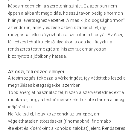
képes megemelni a szerotoninszintet. Ez azonban nem
éppen alakbarát megoldás, hosszú távon pedig e hormon
hiánya levertséghez vezethet. A másik „boldogsághormon"
az endorfin, amely edzés közben szabadul fel, így
mozgással ellensúlyozhatja a szerotonin hiányát. Az őszi,
téli edzés tehát kötelező, ilyenkor is oda kell figyelni a
rendszeres testmozgásra, hiszen tudományosan
bizonyított a jótékony hatása.
Az őszi, téli edzés előnyei
A testmozgás fokozza a vérkeringést, így védettebb leszel a
meghűléses betegségekkel szemben.
Több energiát használsz fel, hiszen a szervezetednek extra
munka az, hogy a testhőmérsékleted szinten tartsa a hideg
időjárásban.
Ne felejtsd el, hogy közelegnek az ünnepek, ami
végeláthatatlan étkezéseket (finomabbnál finomabb
ételeket és kísérőként alkoholos italokat) jelent. Rendszeres