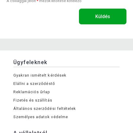
A csillaggal jelölt
*
mezők kitöltése kötelező
Küldés
Ügyfeleknek
Gyakran ismételt kérdések
Elállni a szerződéstő
Reklamációs űrlap
Fizetés és szállítás
Általános szerződési feltételek
Személyes adatok védelme
A vállalatról