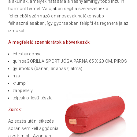
alakulnak, amelyek hatására a hasnyálmirigy több inzulin
hormont termel. Valójában segít a szervezetnek a
fehérjéből származó aminosavak hatékonyabb
felhasználásában, így gyorsabban felépíti és regenerálja az
izmokat.
A megfelelő szénhidrátok a következők:
édesburgonya
quinoaGORILLA SPORT JÓGA PÁRNA 65 X 20 CM, PIROS
gyümölcs (banán, ananász, alma)
rizs
krumpli
zabpehely
teljeskiörlésű tészta
Zsírok:
Az edzés utáni étkezés
során sem kell aggódnia
a zsír miatt. Azonban