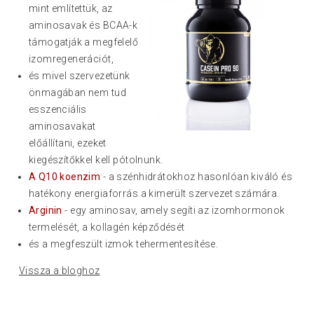
mint említettük, az
aminosavak és BCAA-k
támogatják a megfelelő
izomregenerációt,
és mivel szervezetünk
önmagában nem tud
esszenciális
aminosavakat
előállítani, ezeket
kiegészítőkkel kell pótolnunk.
A Q10 koenzim
- a szénhidrátokhoz hasonlóan kiváló és
hatékony energiaforrás a kimerült szervezet számára.
Arginin
- egy aminosav, amely segíti az izomhormonok
termelését, a kollagén képződését
és a megfeszült izmok tehermentesítése.
Vissza a bloghoz