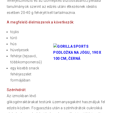
fehérjeszintézis és az izomépítés biztosításához például
tanulmányok szerint az edzés utáni étkezésnek ideális
esetben 20-40 g fehérjét kell tartalmaznia.
A megfelelő élelmiszerek a következők:
tojás
túró
hús
hüvelyesek
fehérje (tejsavó,
többkomponensű)
egy kisebb snack
fehérjeszelet
formájában
Szénhidrát:
Az izmokban lévő
glikogénraktárakat testünk üzemanyagaként használjuk fel
edzés közben. Fogyasztás után a szénhidrátok cukrokká