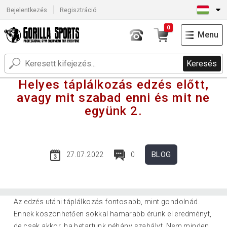
Bejelentkezés
Regisztráció
0
Menu
Keresés
Helyes táplálkozás edzés előtt,
avagy mit szabad enni és mit ne
együnk 2.
BLOG
27.07.2022
0
Az edzés utáni táplálkozás fontosabb, mint gondolnád.
Ennek köszönhetően sokkal hamarabb érünk el eredményt,
de csak akkor, ha betartunk néhány szabályt. Nem minden