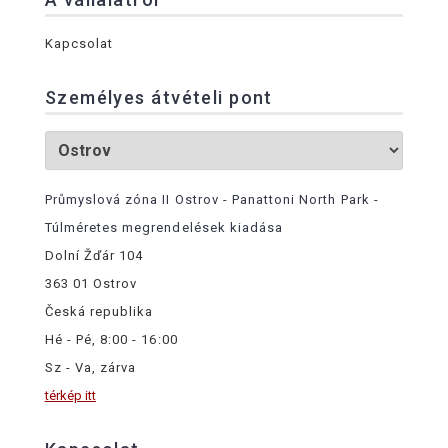
Kapcsolat
Személyes átvételi pont
Průmyslová zóna II Ostrov - Panattoni North Park -
Túlméretes megrendelések kiadása
Dolní Žďár 104
363 01 Ostrov
Česká republika
Hé - Pé, 8:00 - 16:00
Sz - Va, zárva
térkép itt