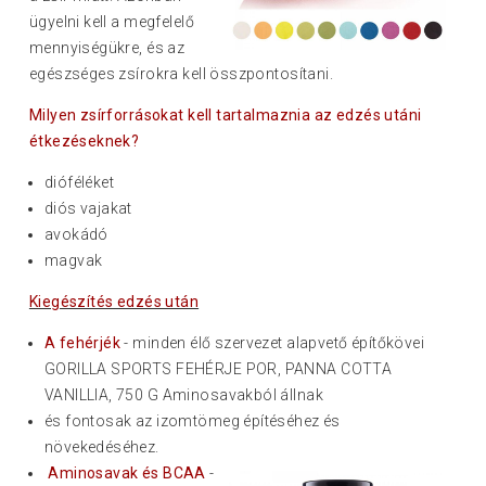
ügyelni kell a megfelelő
mennyiségükre, és az
egészséges zsírokra kell összpontosítani.
Milyen zsírforrásokat kell tartalmaznia az edzés utáni
étkezéseknek?
dióféléket
diós vajakat
avokádó
magvak
Kiegészítés edzés után
A fehérjék
- minden élő szervezet alapvető építőkövei
GORILLA SPORTS FEHÉRJE POR, PANNA COTTA
VANILLIA, 750 G Aminosavakból állnak
és fontosak az izomtömeg építéséhez és
növekedéséhez.
Aminosavak és BCAA
-