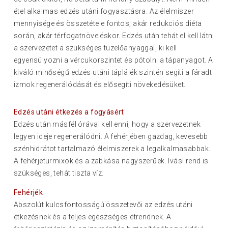
étel alkalmas edzés utáni fogyasztásra. Az élelmiszer
mennyisége és összetétele fontos, akár redukciós diéta
során, akár térfogatnöveléskor. Edzés után tehát el kell látni
a szervezetet a szükséges tüzelőanyaggal, ki kell
egyensúlyozni a vércukorszintet és pótolni a tápanyagot. A
kiváló minőségű edzés utáni táplálék szintén segíti a fáradt
izmok regenerálódását és elősegíti növekedésüket.
Edzés utáni étkezés a fogyásért
Edzés után másfél órával kell enni, hogy a szervezetnek
legyen ideje regenerálódni. A fehérjében gazdag, kevesebb
szénhidrátot tartalmazó élelmiszerek a legalkalmasabbak.
A fehérjeturmixok és a zabkása nagyszerűek. Ivási rend is
szükséges, tehát tiszta víz.
Fehérjék
Abszolút kulcsfontosságú összetevői az edzés utáni
étkezésnek és a teljes egészséges étrendnek. A