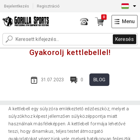
Bejelentkezés
Regisztráció
0
Menu
Keresés
Gyakorolj kettlebellel!
BLOG
31.07.2023
0
A kettlebell egy súlyzóra emlékeztető edzőeszköz, melyet a
súlyzókhoz képest jellemzően súlyközéppontja miatt
használnak másféleképpen. A kettlebell formája lehetővé
teszi, hogy dinamikus, teljes testet átmozgató
gyakorlatokat végezzünk vele, melyek hatékonyan fejlesztik