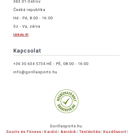
363 01 Ostrov
Česká republika
Hé - Pé, 8:00 - 16:00
Sz - Va, zárva
térkép itt
Kapcsolat
+36 30 634 5734
HÉ - PÉ, 08:00 - 16:00
info@gorillasports.hu
Gorillasports.hu:
Sports és Fitness
Kardió
Aerobik
Testépítés
Küzdősport