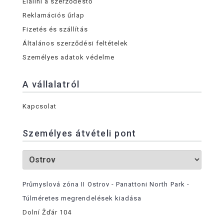
Elállni a szerződéstő
Reklamációs űrlap
Fizetés és szállítás
Általános szerződési feltételek
Személyes adatok védelme
A vállalatról
Kapcsolat
Személyes átvételi pont
Průmyslová zóna II Ostrov - Panattoni North Park -
Túlméretes megrendelések kiadása
Dolní Žďár 104