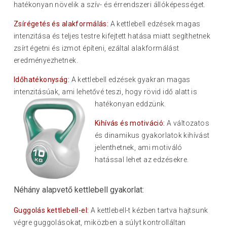
hatékonyan növelik a szív- és érrendszeri állóképességet.
Zsírégetés és alakformálás:
A kettlebell edzések magas
intenzitása és teljes testre kifejtett hatása miatt segíthetnek
zsírt égetni és izmot építeni, ezáltal alakformálást
eredményezhetnek.
Időhatékonyság:
A kettlebell edzések gyakran magas
intenzitásúak, ami lehetővé teszi, hogy rövid idő alatt is
hatékonyan eddzünk.
Kihívás és motiváció:
A változatos
és dinamikus gyakorlatok kihívást
jelenthetnek, ami motiváló
hatással lehet az edzésekre.
Néhány alapvető kettlebell gyakorlat:
Guggolás kettlebell-el:
A kettlebell-t kézben tartva hajtsunk
végre guggolásokat, miközben a súlyt kontrolláltan