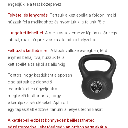
engedjük le a test közepéhez.
Felvétel és lenyomás:
Tartsuk a kettlebell-t a földön, majd
húzzuk fel a mellkashoz és nyomjuk ki a fejünk fölé.
Lunge kettlebell-el:
A mellkashoz emelve lépjünk előre egy
lábbal, majd térjünk vissza a kiinduló helyzetbe.
Felhúzás kettlebell-el:
A lábak vállszélességben, térd
enyhén behajlítva, húzzu
k fel a
kettlebell-t a talajról az állunkig.
Fontos, hogy kezdőként alaposan
elsajátítsuk az alapvető
technikákat és ügyeljünk a
megfelelő testtartásra, hogy
elkerüljük a sérüléseket. Ajánlott
egy tapasztalt edzővel tanulni a helyes technikákat.
A kettlebell-edzést könnyedén beillesztheted
edzéstervedbe, lehetőséged van otthon vagy akár a