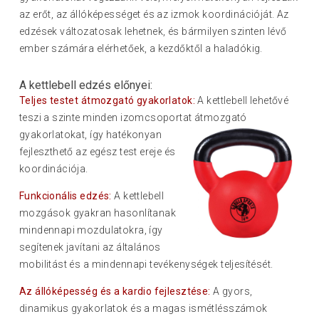
az erőt, az állóképességet és az izmok koordinációját. Az
edzések változatosak lehetnek, és bármilyen szinten lévő
ember számára elérhetőek, a kezdőktől a haladókig.
A kettlebell edzés előnyei:
Teljes testet átmozgató gyakorlatok:
A kettlebell lehetővé
teszi a szinte minden izomcsoportat átmozgató
gyakorlatokat, így hatékonyan
fejleszthető az egész test ereje és
koordinációja.
Funkcionális edzés:
A kettlebell
mozgások gyakran hasonlítanak
mindennapi mozdulatokra, így
segítenek javítani az általános
mobilitást és a mindennapi tevékenységek teljesítését.
Az állóképesség és a kardio fejlesztése:
A gyors,
dinamikus gyakorlatok és a magas ismétlésszámok