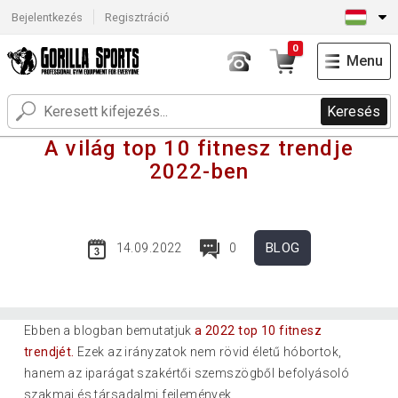
Bejelentkezés
Regisztráció
0
Menu
Keresés
A világ top 10 fitnesz trendje
2022-ben
BLOG
14.09.2022
0
Ebben a blogban bemutatjuk
a 2022 top 10 fitnesz
trendjét.
Ezek az irányzatok nem rövid életű hóbortok,
hanem az iparágat szakértői szemszögből befolyásoló
szakmai és társadalmi fejlemények.