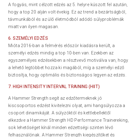
A fogyás, mint célzott edzés az 5. helyre kúszott fel azután,
hogy a top 20 alján volt évekig. Ez az trend a bezártságból,
távmunkából és az ülő életmódból adódó súlyproblémák
miatt van ilyen magasan.
6. SZEMÉLYI EDZÉS
Mióta 2016-ban a felmérés először kiadásra került, a
személyi edzés mindig a top 10-ben van. Ezekben az
egyszemélyes edzésekben a résztvevő motiválva van, hogy
a lehető legtöbbet hozza ki magából, míg a személyi edző
biztosítja, hogy optimális és biztonságos legyen az edzés.
7. HIGH INTENSITY INTERVAL TRAINING (HIIT)
A Hammer Strength segít az edzőtermeknek jó
kiscsoportos edzést kivitelezni olyat, ami hangsúlyozza a
csoport dinamikáját. A súlyzóktól és kettlebellektől
elkezdve a Hammer Strength HD Performance Trainereking,
sok lehetőséget kínál minden edzettségi szinten lévő
felhasználónak. A Hammer Strength kiegészítőket és