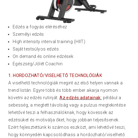
Edzés a fogyás eléréséhez
Személyi edzés
High intensity interval training (HIIT)
Saját testsúlyos edzés
On demand és online edzések
Egészség/Jólét Coachin
1. HORDOZHATÓ/VISELHETŐ TECHNOLÓGIÁK
A viselhető technológiák megint az első helyen vannak a
trend listán. Egyre több és több ember akarja nyomon
követni az edzés rutinját.
Az edzés adatainak:
például a
sebesség, a megtett távolság vagy a pulzus megtekintése
lehetővé teszi a felhasználóknak, hogy kövessék az
edzésüket és motiválja őket, hogy jobban teljesítsenek.
Ezért fejlesztettünk ki számos eszközt, ami lehetővé teszi,
hogy könnyedén kapcsolódhass a hordozható/viselhető