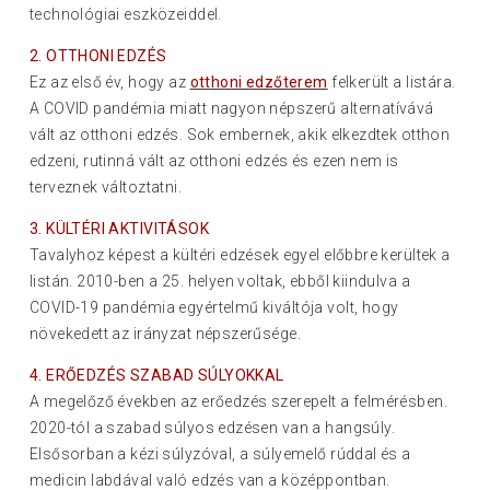
technológiai eszközeiddel.
2. OTTHONI EDZÉS
Ez az első év, hogy az
otthoni edzőterem
felkerült a listára.
A COVID pandémia miatt nagyon népszerű alternatívává
vált az otthoni edzés. Sok embernek, akik elkezdtek otthon
edzeni, rutinná vált az otthoni edzés és ezen nem is
terveznek változtatni.
3. KÜLTÉRI AKTIVITÁSOK
Tavalyhoz képest a kültéri edzések egyel előbbre kerültek a
listán. 2010-ben a 25. helyen voltak, ebből kiindulva a
COVID-19 pandémia egyértelmű kiváltója volt, hogy
növekedett az irányzat népszerűsége.
4. ERŐEDZÉS SZABAD SÚLYOKKAL
A megelőző években az erőedzés szerepelt a felmérésben.
2020-tól a szabad súlyos edzésen van a hangsúly.
Elsősorban a kézi súlyzóval, a súlyemelő rúddal és a
medicin labdával való edzés van a középpontban.