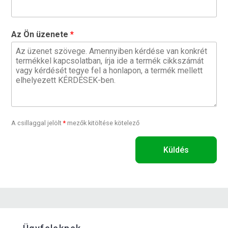
Az Ön üzenete
A csillaggal jelölt
*
mezők kitöltése kötelező
Küldés