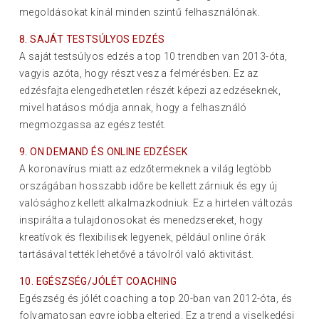
megoldásokat kínál minden szintű felhasználónak.
8. SAJÁT TESTSÚLYOS EDZÉS
A saját testsúlyos edzés a top 10 trendben van 2013-óta,
vagyis azóta, hogy részt vesz a felmérésben. Ez az
edzésfajta elengedhetetlen részét képezi az edzéseknek,
mivel hatásos módja annak, hogy a felhasználó
megmozgassa az egész testét.
9. ON DEMAND ÉS ONLINE EDZÉSEK
A koronavírus miatt az edzőtermeknek a világ legtöbb
országában hosszabb időre be kellett zárniuk és egy új
valósághoz kellett alkalmazkodniuk. Ez a hirtelen változás
inspirálta a tulajdonosokat és menedzsereket, hogy
kreatívok és flexibilisek legyenek, például online órák
tartásával tették lehetővé a távolról való aktivitást.
10. EGÉSZSÉG/JÓLÉT COACHING
Egészség és jólét coaching a top 20-ban van 2012-óta, és
folyamatosan egyre jobba elterjed. Ez a trend a viselkedési