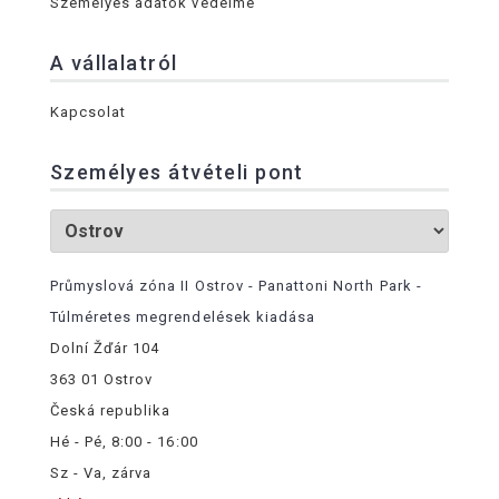
Személyes adatok védelme
A vállalatról
Kapcsolat
Személyes átvételi pont
Průmyslová zóna II Ostrov - Panattoni North Park -
Túlméretes megrendelések kiadása
Dolní Žďár 104
363 01 Ostrov
Česká republika
Hé - Pé, 8:00 - 16:00
Sz - Va, zárva