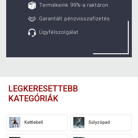
Termékeink 99%-a raktáron
Garantált pénzvisszafizetés
Ügyfélszolgálat
LEGKERESETTEBB
KATEGÓRIÁK
Kettlebell
Súlyzópad