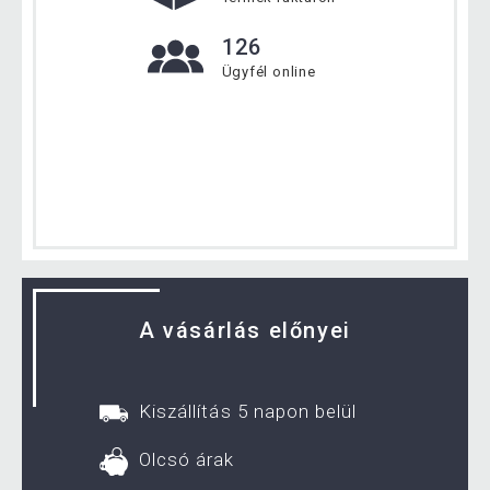
126
Ügyfél online
A vásárlás előnyei
Kiszállítás 5 napon belül
Olcsó árak