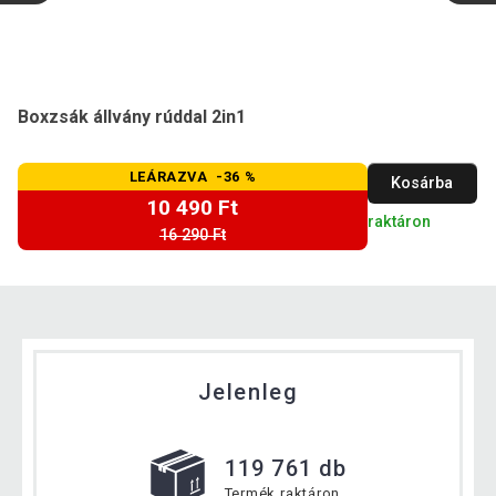
Boxzsák állvány rúddal 2in1
LEÁRAZVA -36 %
Kosárba
10 490 Ft
raktáron
16 290 Ft
Jelenleg
119 761 db
Termék raktáron