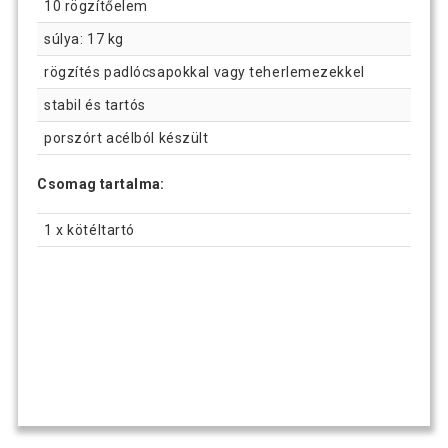
10 rögzítőelem
súlya: 17 kg
rögzítés padlócsapokkal vagy teherlemezekkel
stabil és tartós
porszórt acélból készült
Csomag tartalma:
1 x kötéltartó