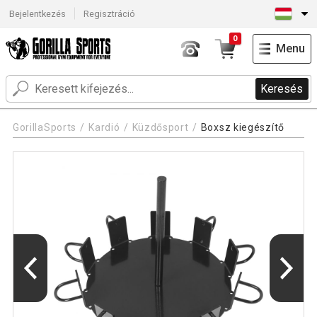
Bejelentkezés
Regisztráció
0
Menu
Keresés
GorillaSports
Kardió
Küzdősport
Boxsz kiegészítő