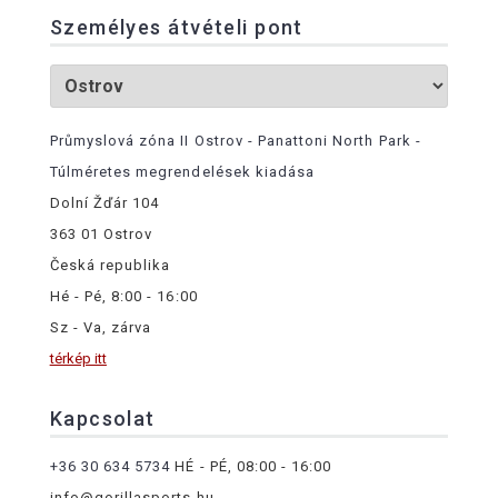
Személyes átvételi pont
Průmyslová zóna II Ostrov - Panattoni North Park -
Túlméretes megrendelések kiadása
Dolní Žďár 104
363 01 Ostrov
Česká republika
Hé - Pé, 8:00 - 16:00
Sz - Va, zárva
térkép itt
Kapcsolat
+36 30 634 5734
HÉ - PÉ, 08:00 - 16:00
info@gorillasports.hu