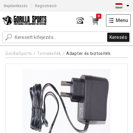
Bejelentkezés
Regisztráció
0
Menu
Keresés
GorillaSports
Tornakellék
Adapter és biztosíték