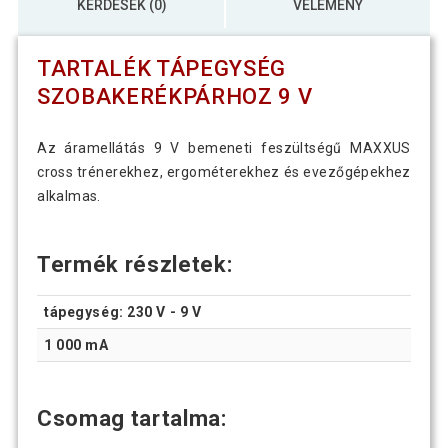
KÉRDÉSEK (0)
VÉLEMÉNY
TARTALÉK TÁPEGYSÉG
SZOBAKERÉKPÁRHOZ 9 V
Az áramellátás 9 V bemeneti feszültségű MAXXUS
cross trénerekhez, ergométerekhez és evezőgépekhez
alkalmas.
Termék részletek:
tápegység: 230 V - 9 V
1 000 mA
Csomag tartalma: