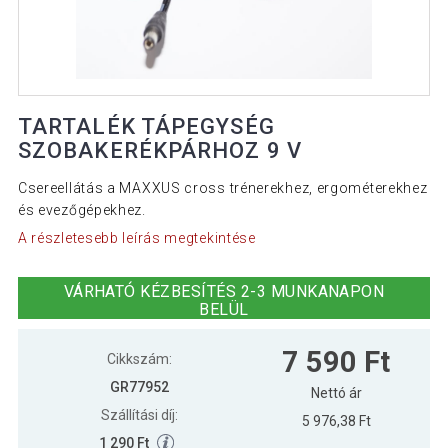
TARTALÉK TÁPEGYSÉG
SZOBAKERÉKPÁRHOZ 9 V
Csereellátás a MAXXUS cross trénerekhez, ergométerekhez
és evezőgépekhez.
A részletesebb leírás megtekintése
VÁRHATÓ KÉZBESÍTÉS 2-3 MUNKANAPON
BELÜL
7 590 Ft
Cikkszám:
GR77952
Nettó ár
Szállítási díj:
5 976,38 Ft
1 290 Ft