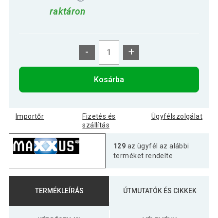
raktáron
-
+
Kosárba
Importőr
Fizetés és
Ügyfélszolgálat
szállítás
129
az ügyfél az alábbi
terméket rendelte
TERMÉKLEÍRÁS
ÚTMUTATÓK ÉS CIKKEK