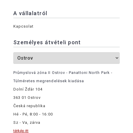
A vállalatról
Kapcsolat
Személyes átvételi pont
Průmyslová zóna II Ostrov - Panattoni North Park -
Túlméretes megrendelések kiadása
Dolní Žďár 104
363 01 Ostrov
Česká republika
Hé - Pé, 8:00 - 16:00
Sz - Va, zárva
térkép itt