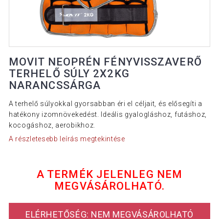
MOVIT NEOPRÉN FÉNYVISSZAVERŐ
TERHELŐ SÚLY 2X2KG
NARANCSSÁRGA
A terhelő súlyokkal gyorsabban éri el céljait, és elősegíti a
hatékony izomnövekedést. Ideális gyalogláshoz, futáshoz,
kocogáshoz, aerobikhoz.
A részletesebb leírás megtekintése
A TERMÉK JELENLEG NEM
MEGVÁSÁROLHATÓ.
ELÉRHETŐSÉG: NEM MEGVÁSÁROLHATÓ