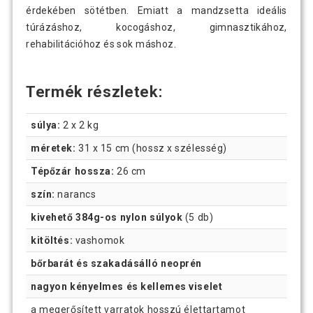
érdekében sötétben. Emiatt a mandzsetta ideális
túrázáshoz, kocogáshoz, gimnasztikához,
rehabilitációhoz és sok máshoz.
Termék részletek:
súlya:
2 x 2 kg
méretek:
31 x 15 cm (hossz x szélesség)
Tépőzár hossza:
26 cm
szín:
narancs
kivehető 384g-os nylon súlyok
(5 db)
kitöltés:
vashomok
bőrbarát és szakadásálló neoprén
nagyon kényelmes és kellemes viselet
a megerősített varratok hosszú élettartamot