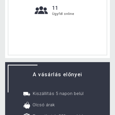
11
Ügyfél online
A vásárlás előnyei
Kiszállítás 5 napon belül
Olcsó árak