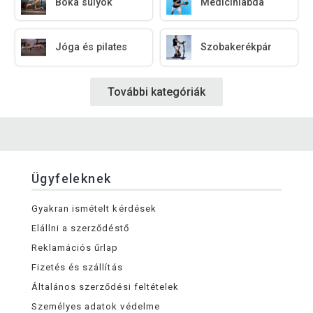
Boka súlyok
Medicinlabda
Jóga és pilates
Szobakerékpár
További kategóriák
Ügyfeleknek
Gyakran ismételt kérdések
Elállni a szerződéstő
Reklamációs űrlap
Fizetés és szállítás
Általános szerződési feltételek
Személyes adatok védelme