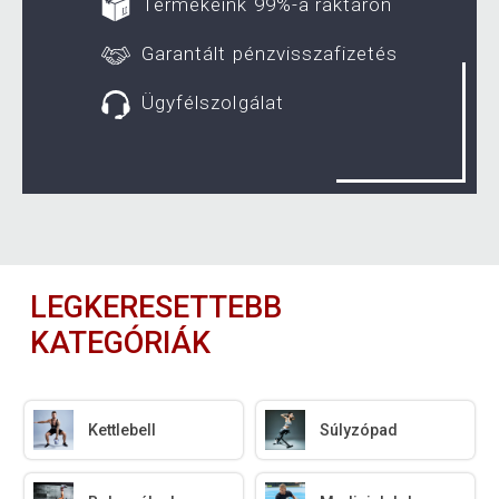
Termékeink 99%-a raktáron
Garantált pénzvisszafizetés
Ügyfélszolgálat
LEGKERESETTEBB
KATEGÓRIÁK
Kettlebell
Súlyzópad