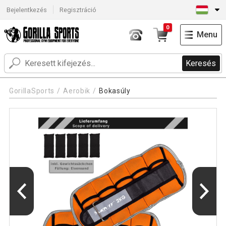
Bejelentkezés
Regisztráció
0
Menu
Keresés
GorillaSports
Aerobik
Bokasúly