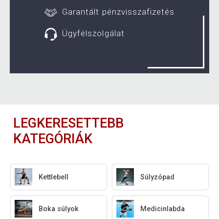
Garantált pénzvisszafizetés
Ügyfélszolgálat
LEGKERESETTEBB
KATEGÓRIÁK
Kettlebell
Súlyzópad
Boka súlyok
Medicinlabda