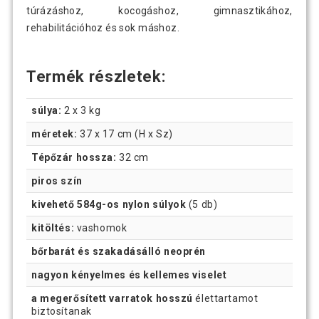
túrázáshoz, kocogáshoz, gimnasztikához,
rehabilitációhoz és sok máshoz.
Termék részletek:
súlya:
2 x 3 kg
méretek:
37 x 17 cm (H x Sz)
Tépőzár hossza:
32 cm
piros szín
kivehető 584g-os nylon súlyok
(5 db)
kitöltés:
vashomok
bőrbarát és szakadásálló neoprén
nagyon kényelmes és kellemes viselet
a megerősített varratok hosszú
élettartamot
biztosítanak