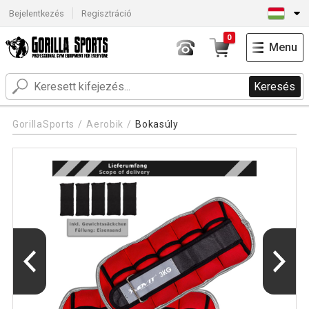
Bejelentkezés
Regisztráció
0
Menu
Keresés
GorillaSports
Aerobik
Bokasúly