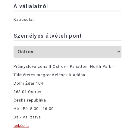
A vállalatról
Kapcsolat
Személyes átvételi pont
Průmyslová zóna II Ostrov - Panattoni North Park -
Túlméretes megrendelések kiadása
Dolní Žďár 104
363 01 Ostrov
Česká republika
Hé - Pé, 8:00 - 16:00
Sz - Va, zárva
térkép itt