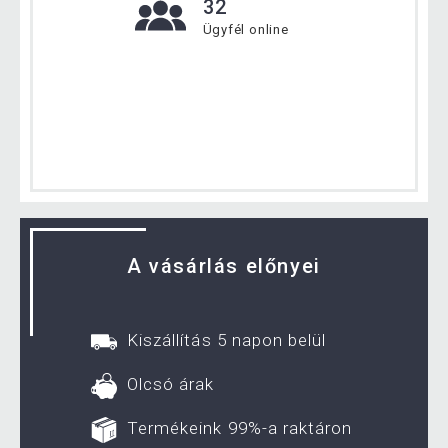
32
Ügyfél online
A vásárlás előnyei
Kiszállítás 5 napon belül
Olcsó árak
Termékeink 99%-a raktáron