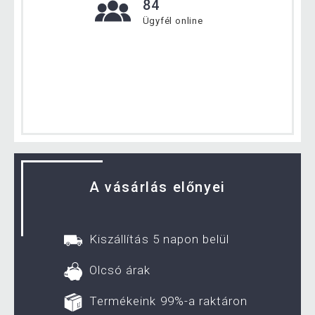
84
Ügyfél online
A vásárlás előnyei
Kiszállítás 5 napon belül
Olcsó árak
Termékeink 99%-a raktáron