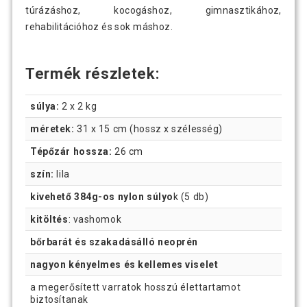
túrázáshoz, kocogáshoz, gimnasztikához,
rehabilitációhoz és sok máshoz.
Termék részletek:
súlya:
2 x 2 kg
méretek:
31 x 15 cm (hossz x szélesség)
Tépőzár hossza:
26 cm
szín:
lila
kivehető 384g-os nylon súlyo
k (5 db)
kitöltés
: vashomok
bőrbarát és szakadásálló neoprén
nagyon kényelmes és kellemes viselet
a megerősített varratok hosszú élettartamot
biztosítanak