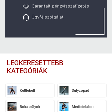
Garantált pénzvisszafizetés
Ügyfélszolgálat
LEGKERESETTEBB
KATEGÓRIÁK
Kettlebell
Súlyzópad
Boka súlyok
Medicinlabda