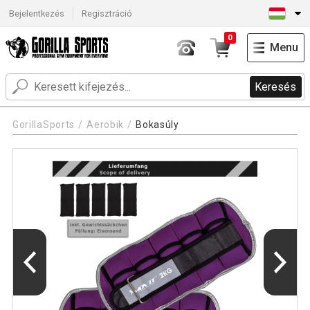
Bejelentkezés
Regisztráció
0
Menu
Keresés
GorillaSports
Aerobik
Bokasúly