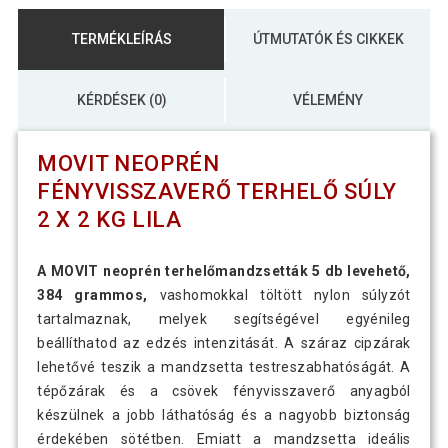
TERMÉKLEÍRÁS
ÚTMUTATÓK ÉS CIKKEK
KÉRDÉSEK (0)
VÉLEMÉNY
MOVIT NEOPRÉN
FÉNYVISSZAVERŐ TERHELŐ SÚLY
2 X 2 KG LILA
A MOVIT neoprén terhelőmandzsetták 5 db levehető,
384 grammos,
vashomokkal töltött nylon súlyzót
tartalmaznak, melyek segítségével egyénileg
beállíthatod az edzés intenzitását. A száraz cipzárak
lehetővé teszik a mandzsetta testreszabhatóságát. A
tépőzárak és a csövek fényvisszaverő anyagból
készülnek a jobb láthatóság és a nagyobb biztonság
érdekében sötétben. Emiatt a mandzsetta ideális