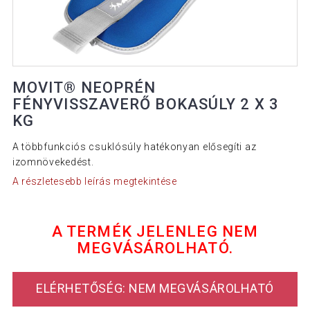
MOVIT® NEOPRÉN
FÉNYVISSZAVERŐ BOKASÚLY 2 X 3
KG
A többfunkciós csuklósúly hatékonyan elősegíti az
izomnövekedést.
A részletesebb leírás megtekintése
A TERMÉK JELENLEG NEM
MEGVÁSÁROLHATÓ.
ELÉRHETŐSÉG: NEM MEGVÁSÁROLHATÓ