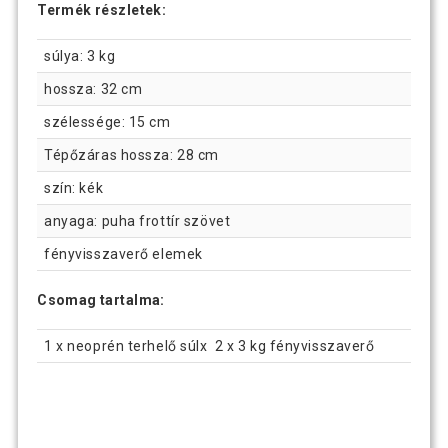
Termék részletek:
súlya: 3 kg
hossza: 32 cm
szélessége: 15 cm
Tépőzáras hossza: 28 cm
szín: kék
anyaga: puha frottír szövet
fényvisszaverő elemek
Csomag tartalma:
1 x neoprén terhelő súlx 2 x 3 kg fényvisszaverő