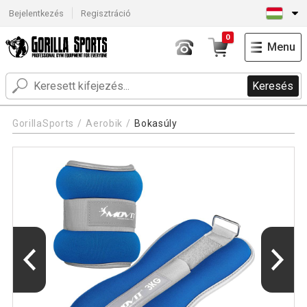
Bejelentkezés
Regisztráció
0
Menu
Keresés
GorillaSports
Aerobik
Bokasúly