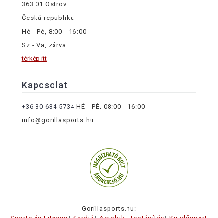
363 01 Ostrov
Česká republika
Hé - Pé, 8:00 - 16:00
Sz - Va, zárva
térkép itt
Kapcsolat
+36 30 634 5734
HÉ - PÉ, 08:00 - 16:00
info@gorillasports.hu
Gorillasports.hu:
Sports és Fitness
Kardió
Aerobik
Testépítés
Küzdősport