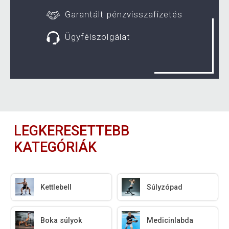
Garantált pénzvisszafizetés
Ügyfélszolgálat
LEGKERESETTEBB
KATEGÓRIÁK
Kettlebell
Súlyzópad
Boka súlyok
Medicinlabda