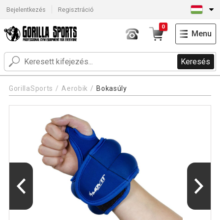
Bejelentkezés
Regisztráció
0
Menu
Keresés
GorillaSports
Aerobik
Bokasúly