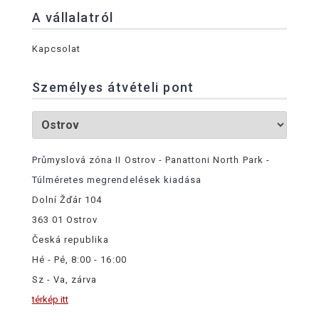
A vállalatról
Kapcsolat
Személyes átvételi pont
Průmyslová zóna II Ostrov - Panattoni North Park -
Túlméretes megrendelések kiadása
Dolní Žďár 104
363 01 Ostrov
Česká republika
Hé - Pé, 8:00 - 16:00
Sz - Va, zárva
térkép itt