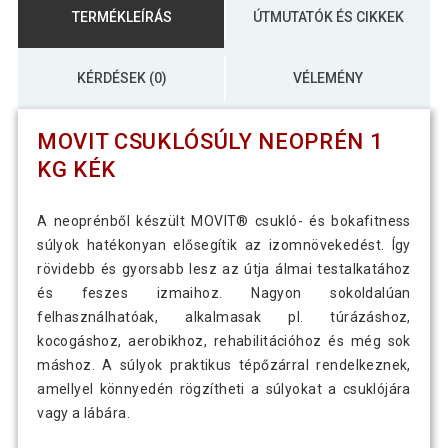
TERMÉKLEÍRÁS
ÚTMUTATÓK ÉS CIKKEK
KÉRDÉSEK (0)
VÉLEMÉNY
MOVIT CSUKLÓSÚLY NEOPRÉN 1
KG KÉK
A neoprénből készült MOVIT® csukló- és bokafitness
súlyok hatékonyan elősegítik az izomnövekedést. Így
rövidebb és gyorsabb lesz az útja álmai testalkatához
és feszes izmaihoz. Nagyon sokoldalúan
felhasználhatóak, alkalmasak pl. túrázáshoz,
kocogáshoz, aerobikhoz, rehabilitációhoz és még sok
máshoz. A súlyok praktikus tépőzárral rendelkeznek,
amellyel könnyedén rögzítheti a súlyokat a csuklójára
vagy a lábára.