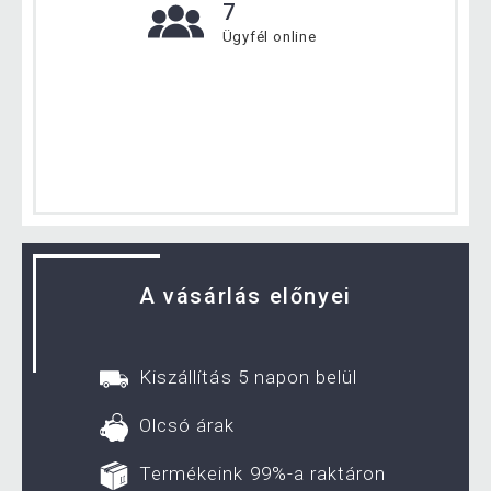
7
Ügyfél online
A vásárlás előnyei
Kiszállítás 5 napon belül
Olcsó árak
Termékeink 99%-a raktáron