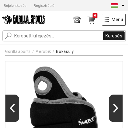
Bejelentkezés
Regisztráció
0
Menu
Keresés
GorillaSports
Aerobik
Bokasúly