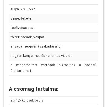
súlya: 2 x 1,5 kg
színe: fekete
tépőzáras csat
töltet: homok, vaspor
anyaga: neoprén (szakadásálló)
nagyon kényelmes és kellemes viselet
a megerősített varrások biztosítják a hosszú
élettartamot
A csomag tartalma:
2 x 1,5 kg csuklósúly