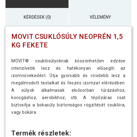
KÉRDÉSEK (0)
VÉLEMÉNY
MOVIT CSUKLÓSÚLY NEOPRÉN 1,5
KG FEKETE
MOVIT® csuklósúlyoknak köszönhetően edzése
intenzívebb lesz és hatékonyan elősegíti az
izomnövekedést. Útja gyorsabb és rövidebb lesz a
megálmodott testalkat és feszes izomzat elérésében.
A súlyok alkalmasak elsősorban túrázáshoz,
kocogáshoz, aerobikhoz, stb. A tépőzáras csat
biztosítja a bokasúly biztonságos rögzítését csuklóra,
vagy bokára.
Termék részletek: