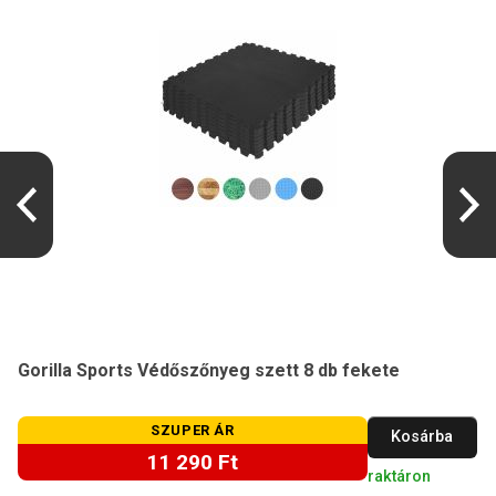
Gorilla Sports Védőszőnyeg szett 8 db fekete
SZUPER ÁR
Kosárba
11 290 Ft
raktáron