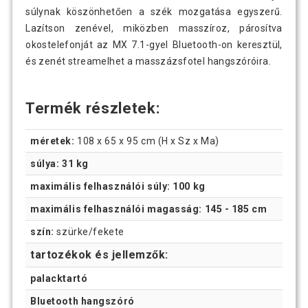
súlynak köszönhetően a szék mozgatása egyszerű.
Lazítson zenével, miközben masszíroz, párosítva
okostelefonját az MX 7.1-gyel Bluetooth-on keresztül,
és zenét streamelhet a masszázsfotel hangszóróira.
Termék részletek:
méretek:
108 x 65 x 95 cm (H x Sz x Ma)
súlya: 31 kg
maximális felhasználói súly: 100 kg
maximális felhasználói magasság: 145 - 185 cm
szín:
szürke/fekete
tartozékok és jellemzők:
palacktartó
Bluetooth hangszóró