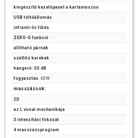
kiegészítő kezelőpanel a kartámaszon
USB töltőállomás
infravörös fűtés
ZERO-G funkció
állítható párnák
szállító kerekek
hangerő: 55 dB
fogyasztás
: 60W
masszázsok:
2D
az L vonal mechanikája
3 intenzitási fokozat
4 masszázsprogram