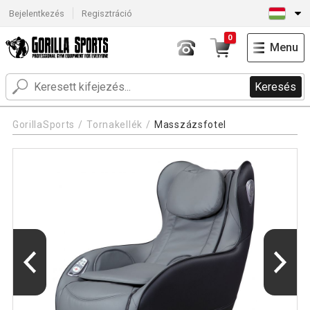
Bejelentkezés
Regisztráció
0
Menu
Keresés
GorillaSports
Tornakellék
Masszázsfotel