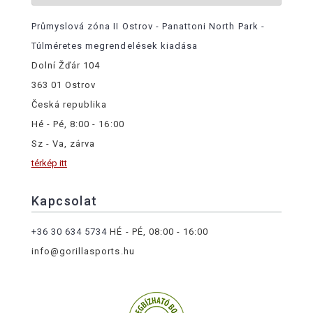
Průmyslová zóna II Ostrov - Panattoni North Park -
Túlméretes megrendelések kiadása
Dolní Žďár 104
363 01 Ostrov
Česká republika
Hé - Pé, 8:00 - 16:00
Sz - Va, zárva
térkép itt
Kapcsolat
+36 30 634 5734
HÉ - PÉ, 08:00 - 16:00
info@gorillasports.hu