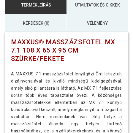
TERMÉKLEÍRÁS
ÚTMUTATÓK ÉS CIKKEK
KÉRDÉSEK (0)
VÉLEMÉNY
MAXXUS® MASSZÁZSFOTEL MX
7.1 108 X 65 X 95 CM
SZÜRKE/FEKETE
A MAXXUS 7.1 masszázsfotel lenyűgözi Önt letisztult
dizájnvonalával és kiváló minőségű kidolgozásával,
amely első pillantásra is látható. Az MX 7.1 fejlesztése
során több éves tapasztalat övezi. A közönséges
masszázsfotelekkel ellentétben az MX 7.1 könnyű
konstrukcióval készült, amely megkönnyíti a mozgást a
szobában. Nem mindenkinek van elég helye a
masszázsfotel állandó egy helyen történő
használatához, de a szállítókerekeknek és a könnyű