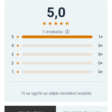
5,0
1 értékelés
5
★
1×
4
★
0×
3
★
0×
2
★
0×
1
★
0×
15 az ügyfél az alábbi terméket rendelte