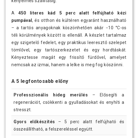
kényelmes szállításig.
A
450 literes kád 5 perc alatt felfújható kézi
pumpával
, és otthon és kültéren egyaránt használható
– a tartós anyagoknak köszönhetően akár −10 °C-os
téli körülmények között is ellenáll. A készlet tartalmaz
egy szigetelő fedelet, egy praktikus leeresztő szelepet
tömlővel, egy tartószerkezetet és egy hordtáskát.
Kényeztesse magát egy frissítő fürdővel, amelyet
nemcsak az izmai, hanem a lelke is meg fog köszönni.
A 5 legfontosabb előny
Professzionális hideg merülés
– Elősegíti a
regenerációt, csökkenti a gyulladásokat és enyhíti a
stresszt.
Gyors előkészítés
– 5 perc alatt felfújható és
összeállítható, a felszereléssel együtt.