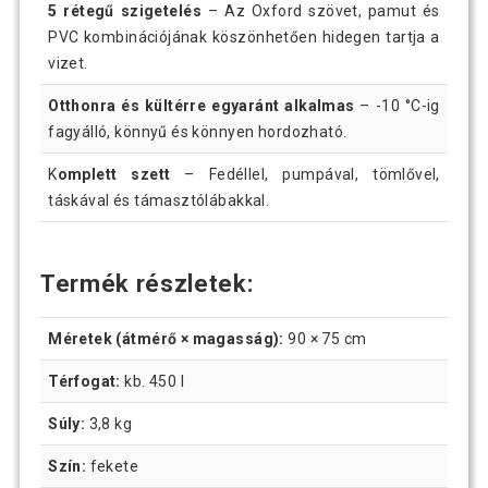
5 rétegű szigetelés
– Az Oxford szövet, pamut és
PVC kombinációjának köszönhetően hidegen tartja a
vizet.
Otthonra és kültérre egyaránt alkalmas
– -10 °C-ig
fagyálló, könnyű és könnyen hordozható.
K
omplett szett
– Fedéllel, pumpával, tömlővel,
táskával és támasztólábakkal.
Termék részletek:
Méretek (átmérő × magasság):
90 × 75 cm
Térfogat:
kb. 450 l
Súly:
3,8 kg
Szín:
fekete