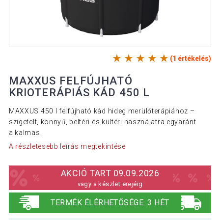
(1 értékelés)
MAXXUS FELFÚJHATÓ
KRIOTERÁPIÁS KÁD 450 L
MAXXUS 450 l felfújható kád hideg merülőterápiához –
szigetelt, könnyű, beltéri és kültéri használatra egyaránt
alkalmas.
A részletesebb leírás megtekintése
AKCIÓ TART 09.09.2026
vagy a készlet erejéig
TERMÉK ÉLÉRHETŐSÉGE: 3 HÉT