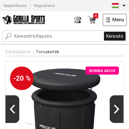
Bejelentkezés
Regisztráció
0
Menu
Keresés
GorillaSports
Tornakellék
BOMBA AKCIÓ
-20 %