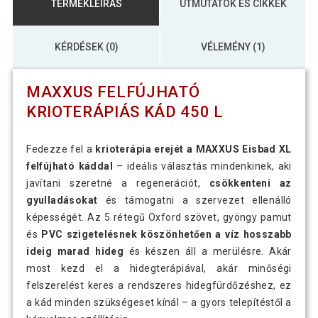
TERMÉKLEÍRÁS
ÚTMUTATÓK ÉS CIKKEK
KÉRDÉSEK (0)
VÉLEMÉNY (1)
MAXXUS FELFÚJHATÓ
KRIOTERÁPIÁS KÁD 450 L
Fedezze fel a
krioterápia erejét a MAXXUS Eisbad XL
felfújható káddal
– ideális választás mindenkinek, aki
javítani szeretné a regenerációt,
csökkenteni az
gyulladásokat
és támogatni a szervezet ellenálló
képességét. Az 5 rétegű Oxford szövet, gyöngy pamut
és
PVC szigetelésnek köszönhetően
a víz hosszabb
ideig marad hideg
és készen áll a merülésre. Akár
most kezd el a hidegterápiával, akár minőségi
felszerelést keres a rendszeres hidegfürdőzéshez, ez
a kád minden szükségeset kínál – a gyors telepítéstől a