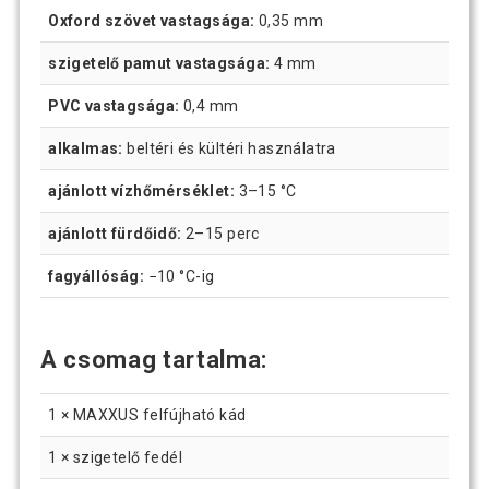
Oxford szövet vastagsága:
0,35 mm
szigetelő pamut vastagsága:
4 mm
PVC vastagsága:
0,4 mm
alkalmas:
beltéri és kültéri használatra
ajánlott vízhőmérséklet:
3–15 °C
ajánlott fürdőidő:
2–15 perc
fagyállóság:
−10 °C-ig
A csomag tartalma:
1 × MAXXUS felfújható kád
1 × szigetelő fedél