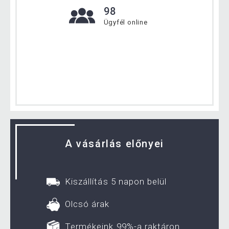
98
Ügyfél online
A vásárlás előnyei
Kiszállítás 5 napon belül
Olcsó árak
Termékeink 99%-a raktáron