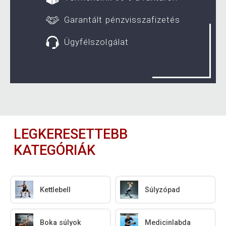
Garantált pénzvisszafizetés
Ügyfélszolgálat
LEGKERESETTEBB
KATEGÓRIÁK
Kettlebell
Súlyzópad
Boka súlyok
Medicinlabda