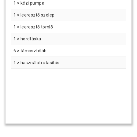
1 × kézi pumpa
1 × leeresztő szelep
1 × leeresztő tömlő
1 × hordtáska
6 × támasztóláb
1 × használati utasítás