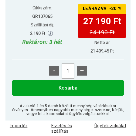
Cikkszám:
LEÁRAZVA -20 %
GR107065
27 190 Ft
Szállítási díj:
34 190 Ft
2 190 Ft
Raktáron: 3 hét
Nettó ár
21 409,45 Ft
-
+
Kosárba
Az akció 1 és 5 darab közötti mennyiség vásárlásakor
érvényes.. Amennyiben nagyobb mennyiséget szeretne, kérjük,
vegye fel a kapcsolatot ügyfélszolgálatunkkal.
Importőr
Fizetés és
Ügyfélszolgálat
szállítás