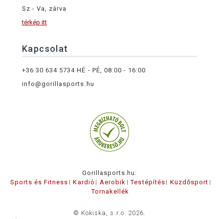
Sz - Va, zárva
térkép itt
Kapcsolat
+36 30 634 5734
HÉ - PÉ, 08:00 - 16:00
info@gorillasports.hu
Gorillasports.hu:
Sports és Fitness
Kardió
Aerobik
Testépítés
Küzdősport
Tornakellék
© Kokiska, s.r.o. 2026.