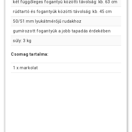
két függőleges fogantyú közötti távolság: kb. 63 cm
rúdtartó és fogantyúk közötti távolság: kb. 45 cm
50/51 mm lyukátmérőjű rudakhoz
gumírozott fogantyúk a jobb tapadás érdekében
súly: 3 kg
Csomag tartalma:
1 x markolat