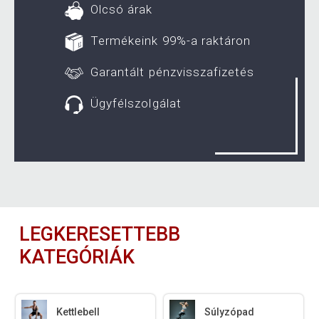
Olcsó árak
Termékeink 99%-a raktáron
Garantált pénzvisszafizetés
Ügyfélszolgálat
LEGKERESETTEBB
KATEGÓRIÁK
Kettlebell
Súlyzópad