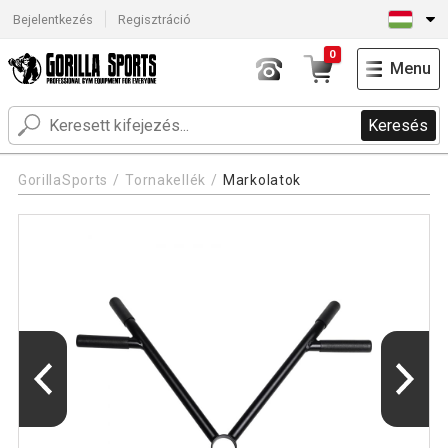
Bejelentkezés
Regisztráció
0
Menu
Keresés
GorillaSports
Tornakellék
Markolatok