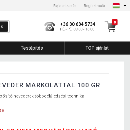
Bejelentkezés
Regisztráció
0
+36 30 634 5734
és
HÉ - PÉ, 08:00 - 16:00
Testépítés
TOP ajánlat
EVEDER MARKOLATTAL 100 GR
erősítő hevederek többcélű edzési technika
se