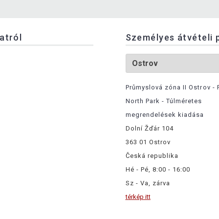
latról
Személyes átvételi 
Průmyslová zóna II Ostrov - 
North Park - Túlméretes
megrendelések kiadása
Dolní Žďár 104
363 01 Ostrov
Česká republika
Hé - Pé, 8:00 - 16:00
Sz - Va, zárva
térkép itt