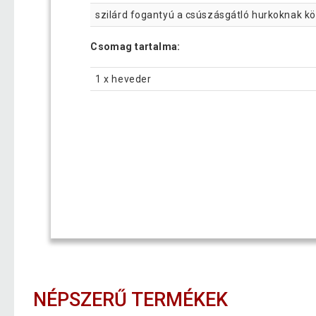
szilárd fogantyú a csúszásgátló hurkoknak 
Csomag tartalma:
1 x heveder
NÉPSZERŰ TERMÉKEK