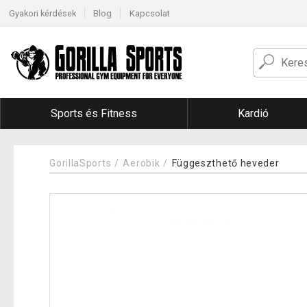
Gyakori kérdések
Blog
Kapcsolat
Sports és Fitness
Kardió
GorillaSports
Aerobik
Függeszthető heveder