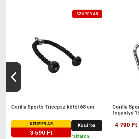
SZUPER ÁR
Gorilla Sports Tricepsz kötél 68 cm
Gorilla Spo
fogantyú 1
SZUPER ÁR
4 790 Ft
Kosárba
3 590 Ft
raktáron