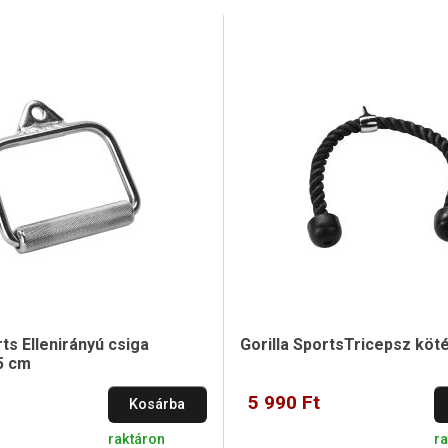
rts Ellenirányú csiga
Gorilla SportsTricepsz köt
5 cm
5 990 Ft
Kosárba
raktáron
r