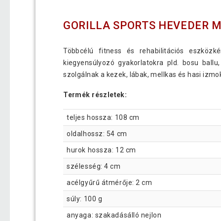
GORILLA SPORTS HEVEDER 
Többcélú fitness és rehabilitációs eszközk
kiegyensúlyozó gyakorlatokra pld. bosu ball
szolgálnak a kezek, lábak, mellkas és hasi izmo
Termék részletek:
teljes hossza: 108 cm
oldalhossz: 54 cm
hurok hossza: 12 cm
szélesség: 4 cm
acélgyűrű átmérője: 2 cm
súly: 100 g
anyaga: szakadásálló nejlon