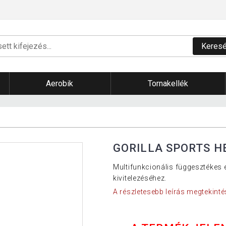
Keres
Aerobik
Tornakellék
GORILLA SPORTS H
Multifunkcionális függesztékes 
kivitelezéséhez.
A részletesebb leírás megtekinté