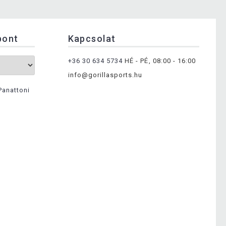
pont
Kapcsolat
+36 30 634 5734
HÉ - PÉ, 08:00 - 16:00
info@gorillasports.hu
Panattoni