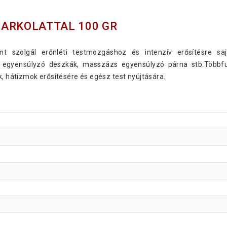
MARKOLATTAL 100 GR
ént szolgál erőnléti testmozgáshoz és intenzív erősítésre sa
u, egyensúlyzó deszkák, masszázs egyensúlyzó párna stb.Többf
k, hátizmok erősítésére és egész test nyújtására.