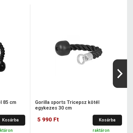
él 85 cm
Gorilla sports Tricepsz kötél
egykezes 30 cm
5 990 Ft
Kosárba
Kosárba
aktáron
raktáron