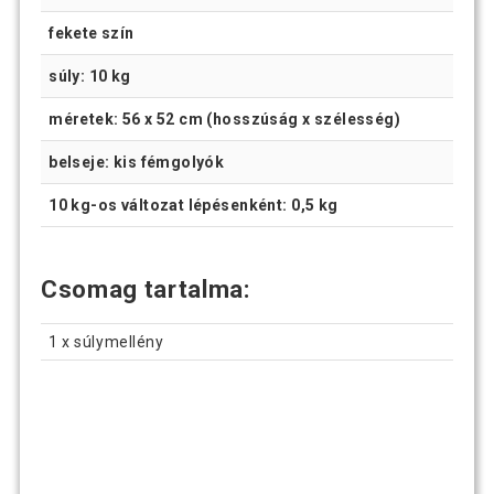
fekete szín
súly: 10 kg
méretek: 56 x 52 cm (hosszúság x szélesség)
belseje: kis fémgolyók
10 kg-os változat lépésenként: 0,5 kg
Csomag tartalma:
1 x súlymellény