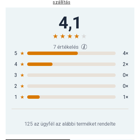
szállítás
4,1
7 értékelés
5
★
4×
4
★
2×
3
★
0×
2
★
0×
1
★
1×
125 az ügyfél az alábbi terméket rendelte