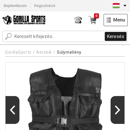
Bejelentkezés
Regisztráció
0
Menu
Keresés
GorillaSports
Aerobik
Súlymellény