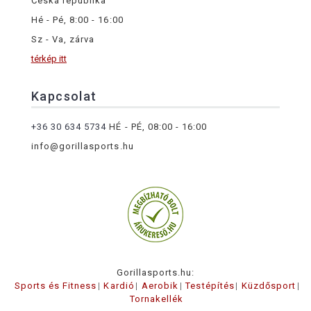
Česká republika
Hé - Pé, 8:00 - 16:00
Sz - Va, zárva
térkép itt
Kapcsolat
+36 30 634 5734
HÉ - PÉ, 08:00 - 16:00
info@gorillasports.hu
Gorillasports.hu:
Sports és Fitness
Kardió
Aerobik
Testépítés
Küzdősport
Tornakellék