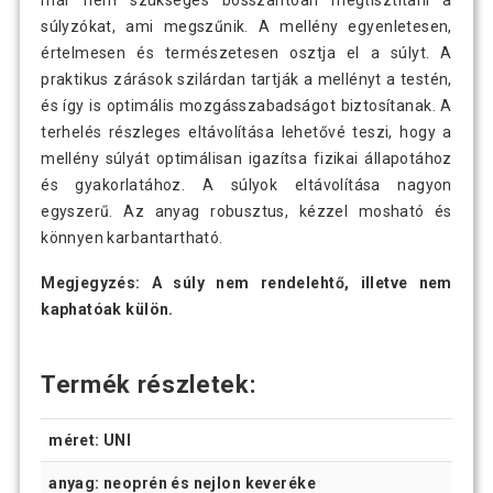
már nem szükséges bosszantóan megtisztítani a
súlyzókat, ami megszűnik. A mellény egyenletesen,
értelmesen és természetesen osztja el a súlyt. A
praktikus zárások szilárdan tartják a mellényt a testén,
és így is optimális mozgásszabadságot biztosítanak. A
terhelés részleges eltávolítása lehetővé teszi, hogy a
mellény súlyát optimálisan igazítsa fizikai állapotához
és gyakorlatához. A súlyok eltávolítása nagyon
egyszerű. Az anyag robusztus, kézzel mosható és
könnyen karbantartható.
Megjegyzés: A súly nem rendelehtő, illetve nem
kaphatóak külön.
Termék részletek:
méret: UNI
anyag: neoprén és nejlon keveréke