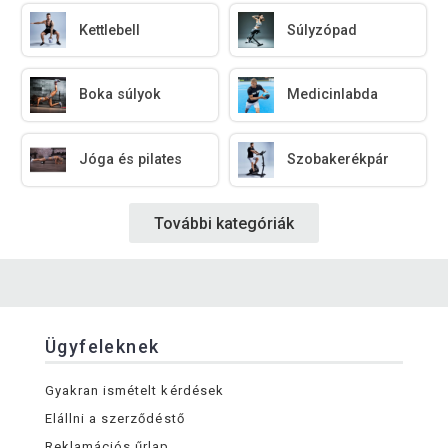
Kettlebell
Súlyzópad
Boka súlyok
Medicinlabda
Jóga és pilates
Szobakerékpár
További kategóriák
Ügyfeleknek
Gyakran ismételt kérdések
Elállni a szerződéstő
Reklamációs űrlap