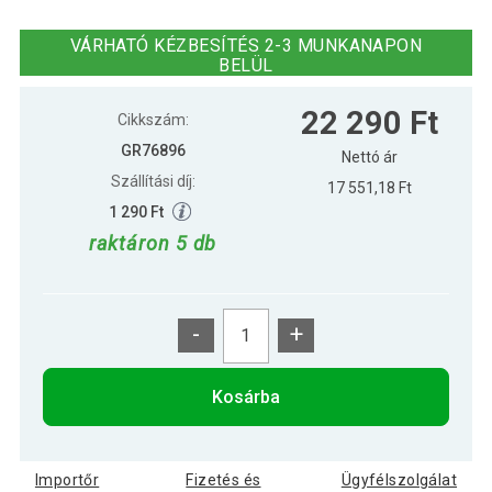
30 590 Ft
Gorilla Sports Fitnesz mellény fekete
24 290 Ft
20 kg
VÁRHATÓ KÉZBESÍTÉS 2-3 MUNKANAPON
BELÜL
Gorilla Sports Fitnesz mellény fekete
38 390 Ft
22 290 Ft
30 kg
Cikkszám:
GR76896
Nettó ár
Szállítási díj:
17 551,18 Ft
1 290 Ft
raktáron 5 db
-
+
Kosárba
Importőr
Fizetés és
Ügyfélszolgálat