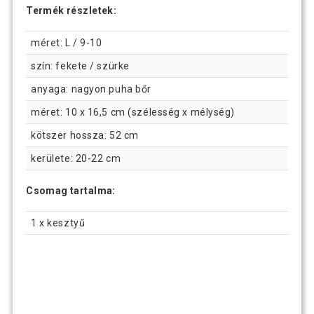
Termék részletek:
méret: L / 9-10
szín: fekete / szürke
anyaga: nagyon puha bőr
méret: 10 x 16,5 cm (szélesség x mélység)
kötszer hossza: 52 cm
kerülete: 20-22 cm
Csomag tartalma:
1 x kesztyű