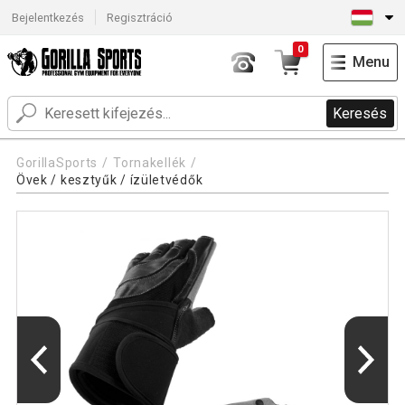
Bejelentkezés
Regisztráció
0
Menu
Keresés
GorillaSports
Tornakellék
Övek / kesztyűk / ízületvédők