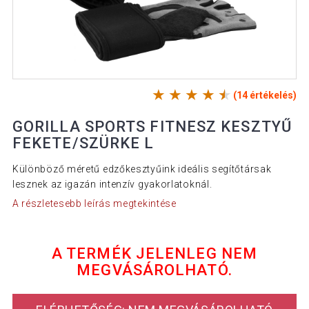
(14 értékelés)
GORILLA SPORTS FITNESZ KESZTYŰ
FEKETE/SZÜRKE L
Különböző méretű edzőkesztyűink ideális segítőtársak
lesznek az igazán intenzív gyakorlatoknál.
A részletesebb leírás megtekintése
A TERMÉK JELENLEG NEM
MEGVÁSÁROLHATÓ.