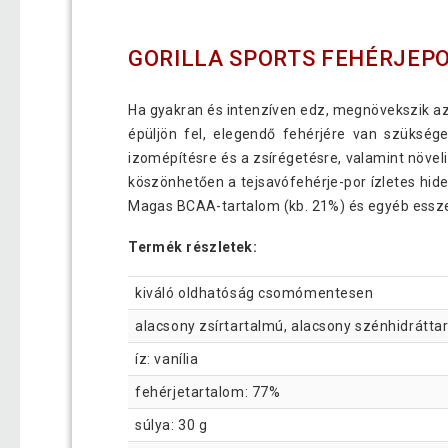
GORILLA SPORTS FEHÉRJEPO
Ha gyakran és intenzíven edz, megnövekszik a
épüljön fel, elegendő fehérjére van szükség
izomépítésre és a zsírégetésre, valamint növeli 
köszönhetően a tejsavófehérje-por ízletes hideg
Magas BCAA-tartalom (kb. 21%) és egyéb essze
Termék részletek:
kiváló oldhatóság csomómentesen
alacsony zsírtartalmú, alacsony szénhidrátt
íz: vanília
fehérjetartalom: 77%
súlya: 30 g