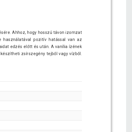
zésére. Ahhoz, hogy hosszú távon izomzat
e használatával pozitív hatással van az
idat edzés előtt és után. A vanília ízének
készítheti zsírszegény tejből vagy vízből.