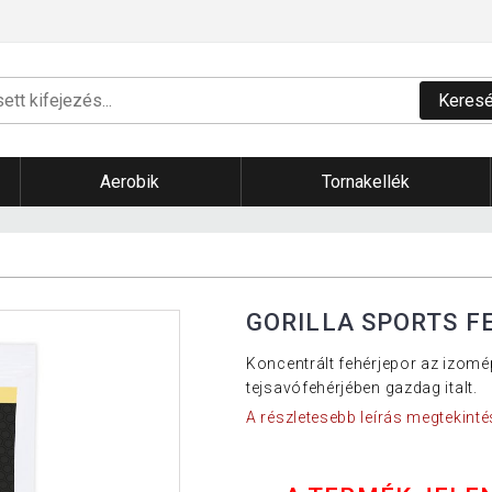
Keres
Aerobik
Tornakellék
GORILLA SPORTS F
Koncentrált fehérjepor az izom
tejsavófehérjében gazdag italt.
A részletesebb leírás megtekinté