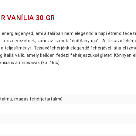
R VANÍLIA 30 GR
z energiaigényed, ami általában nem elegendő a napi étrend fede
e a szervezetnek, ami az izmok "építőanyaga". A tejsavófehérj
a teljesítményt. Tejsavófehérjénk elegendő fehérjével látja el izma
 itallá válik, amely kellően fedezi fehérjeszükségletét. Könnyen el
nciális aminosavak (kb. 46%).
artalmú, magas fehérjetartalmú