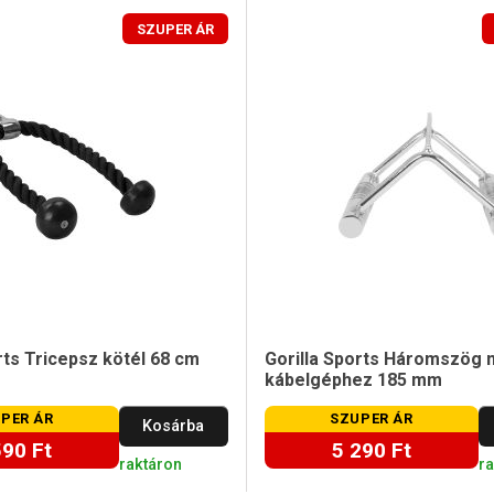
SZUPER ÁR
rts Tricepsz kötél 68 cm
Gorilla Sports Háromszög 
kábelgéphez 185 mm
PER ÁR
SZUPER ÁR
Kosárba
590 Ft
5 290 Ft
raktáron
r