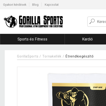
Gyakori kérdések
Blog
Kapcsolat
Sports és Fitness
Kardió
GorillaSports
Tornakellék
Étrendkiegészítő