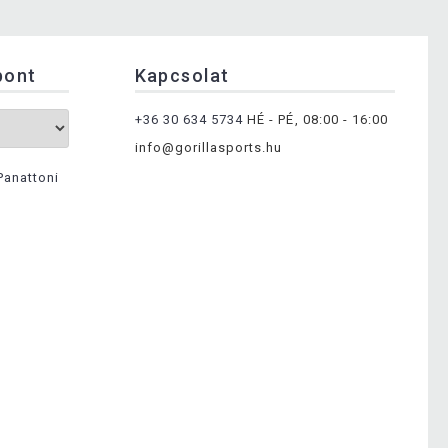
pont
Kapcsolat
+36 30 634 5734
HÉ - PÉ, 08:00 - 16:00
info@gorillasports.hu
Panattoni