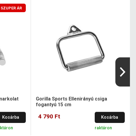
SZUPER ÁR
markolat
Gorilla Sports Ellenirányú csiga
fogantyú 15 cm
4 790 Ft
Kosárba
Kosárba
aktáron
raktáron