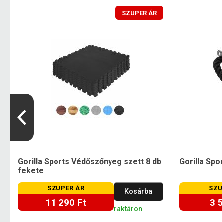
SZUPER ÁR
Gorilla Sports Védőszőnyeg szett 8 db
Gorilla Spo
fekete
SZUPER ÁR
SZU
Kosárba
11 290 Ft
3 
t
raktáron