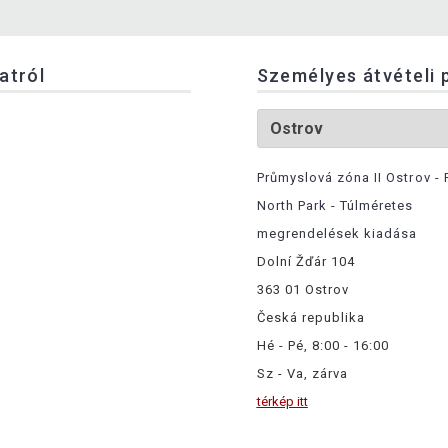
latról
Személyes átvételi 
Průmyslová zóna II Ostrov - 
North Park - Túlméretes
megrendelések kiadása
Dolní Žďár 104
363 01 Ostrov
Česká republika
Hé - Pé, 8:00 - 16:00
Sz - Va, zárva
térkép itt