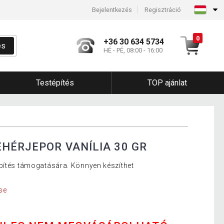
Bejelentkezés
Regisztráció
0
+36 30 634 5734
és
HÉ - PÉ, 08:00 - 16:00
Testépítés
TOP ajánlat
EHÉRJEPOR VANÍLIA 30 GR
építés támogatására. Könnyen készíthet
se