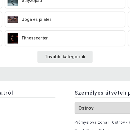
Súlyzópad
Jóga és pilates
Fitnesscenter
További kategóriák
latról
Személyes átvételi 
Průmyslová zóna II Ostrov - 