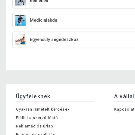
Kettlebell
Medicinlabda
Egyensúly segédeszköz
Ügyfeleknek
A válla
Gyakran ismételt kérdések
Kapcsolat
Elállni a szerződéstő
Reklamációs űrlap
Fizetés és szállítás