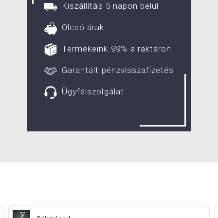
Kiszállítás 5 napon belül
Olcsó árak
Termékeink 99%-a raktáron
Garantált pénzvisszafizetés
Ügyfélszolgálat