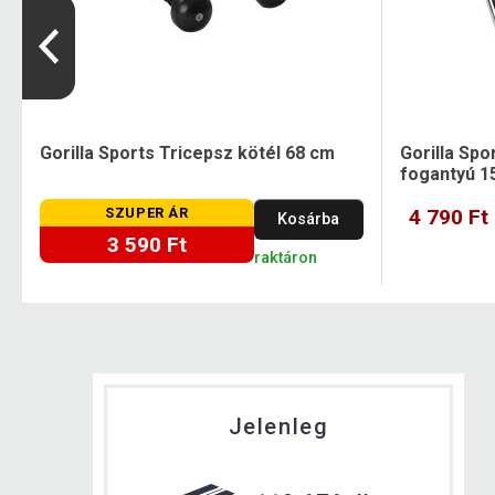
Gorilla Sports Tricepsz kötél 68 cm
Gorilla Spo
fogantyú 1
SZUPER ÁR
4 790 Ft
Kosárba
3 590 Ft
raktáron
Jelenleg