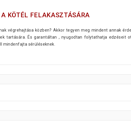
Ó A KÖTÉL FELAKASZTÁSÁRA
inak végrehajtása közben? Akkor tegyen meg mindent annak érde
nek tartására. És garantáltan , nyugodtan folytathatja edzéseit 
áll mindenfajta sérüléseknek.