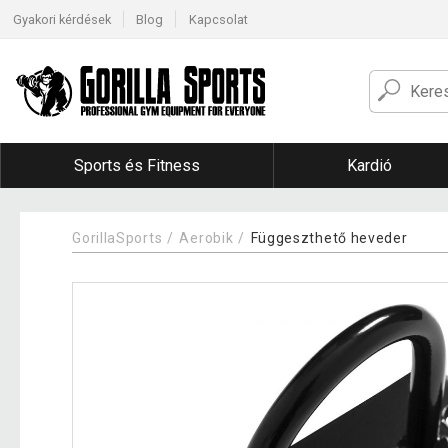
Gyakori kérdések
Blog
Kapcsolat
Sports és Fitness
Kardió
GorillaSports
Aerobik
Függeszthető heveder