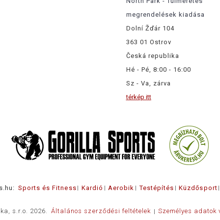
North Park - Túlméretes
megrendelések kiadása
Dolní Žďár 104
363 01 Ostrov
Česká republika
Hé - Pé, 8:00 - 16:00
Sz - Va, zárva
térkép itt
s.hu:
Sports és Fitness
Kardió
Aerobik
Testépítés
Küzdősport
ka, s.r.o. 2026.
Általános szerződési feltételek
Személyes adatok 