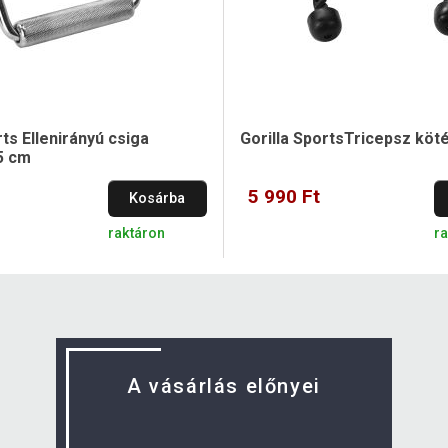
rts Ellenirányú csiga
Gorilla SportsTricepsz köt
5 cm
5 990 Ft
Kosárba
raktáron
r
A vásárlás előnyei