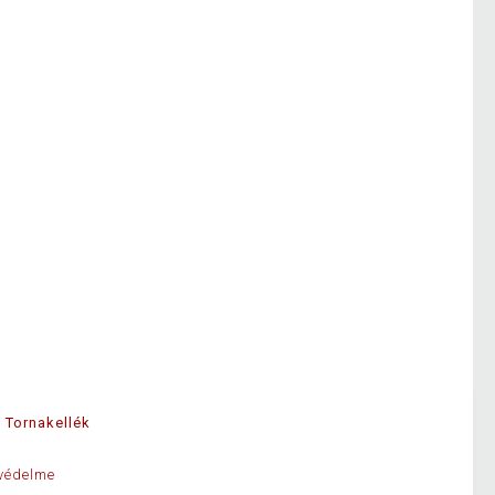
Tornakellék
védelme