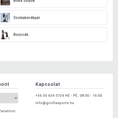
Boka súlyok
Szobakerékpár
Boxzsák
pont
Kapcsolat
+36 30 634 5734
HÉ - PÉ, 08:00 - 16:00
info@gorillasports.hu
Panattoni