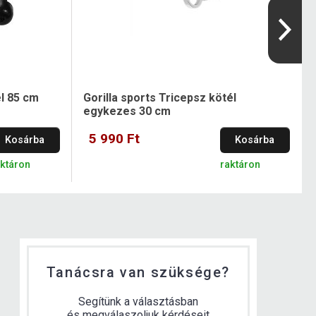
él 85 cm
Gorilla sports Tricepsz kötél
egykezes 30 cm
5 990 Ft
Kosárba
Kosárba
aktáron
raktáron
Tanácsra van szüksége?
Segítünk a választásban
és megválaszoljuk kérdéseit