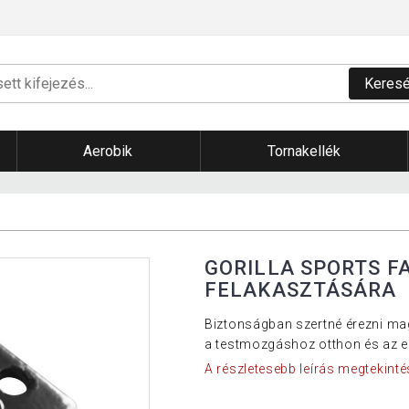
Keres
Aerobik
Tornakellék
GORILLA SPORTS FA
FELAKASZTÁSÁRA
Biztonságban szertné érezni mag
a testmozgáshoz otthon és az 
A részletesebb leírás megtekinté