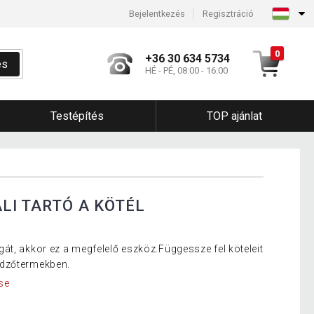
Bejelentkezés
Regisztráció
0
+36 30 634 5734
és
HÉ - PÉ, 08:00 - 16:00
Testépítés
TOP ajánlat
LI TARTÓ A KÖTÉL
át, akkor ez a megfelelő eszköz.Függessze fel köteleit
edzőtermekben.
se