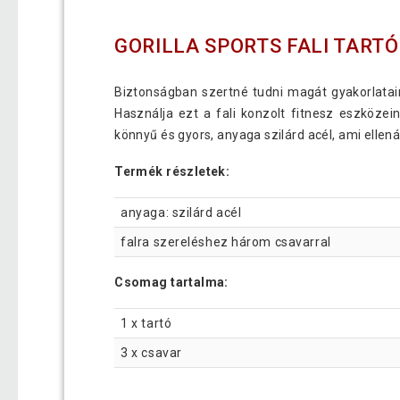
GORILLA SPORTS FALI TART
Biztonságban szertné tudni magát gyakorlata
Használja ezt a fali konzolt fitnesz eszközei
könnyű és gyors, anyaga szilárd acél, ami ellen
Termék részletek:
anyaga: szilárd acél
falra szereléshez három csavarral
Csomag tartalma:
1 x tartó
3 x csavar