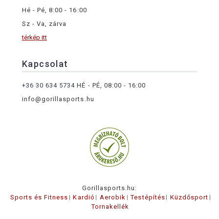
Hé - Pé, 8:00 - 16:00
Sz - Va, zárva
térkép itt
Kapcsolat
+36 30 634 5734
HÉ - PÉ, 08:00 - 16:00
info@gorillasports.hu
Gorillasports.hu:
Sports és Fitness
Kardió
Aerobik
Testépítés
Küzdősport
Tornakellék