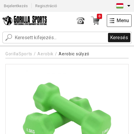
Bejelentkezés
Regisztráció
0
Menu
Keresés
GorillaSports
Aerobik
Aerobic súlyzó