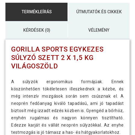
TERMÉKLEÍRÁS
ÚTMUTATÓK ÉS CIKKEK
KÉRDÉSEK (0)
VÉLEMÉNY
GORILLA SPORTS EGYKEZES
SÚLYZÓ SZETT 2 X 1,5 KG
VILÁGOSZÖLD
A súlyzók ergonomikus formájúak. Ennek
köszönhetően tökéletesen illeszkednek a kézbe, és
még intenzív mozgások során sem csúsznak el. A
neoprén fedőanyag kiváló tapadású, ami jó tapadást
biztosít még izzadt edzés közben is. Gyengéd a bőrhöz,
enyhén rugalmas és nagyon könnyen tisztítható.
Edezze karját és vállát neoprén súlyzókkal. Az enyhe
testmozgás is jó támasz a has- és hátgyakorlatokhoz.