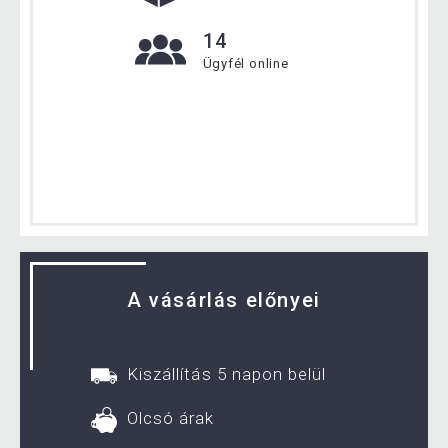
14
Ügyfél online
A vásárlás előnyei
Kiszállítás 5 napon belül
Olcsó árak