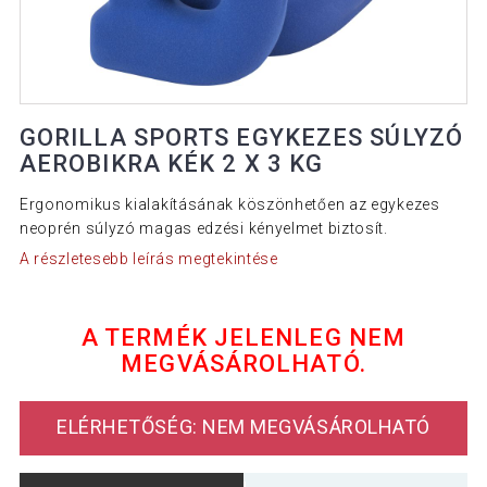
GORILLA SPORTS EGYKEZES SÚLYZÓ
AEROBIKRA KÉK 2 X 3 KG
Ergonomikus kialakításának köszönhetően az egykezes
neoprén súlyzó magas edzési kényelmet biztosít.
A részletesebb leírás megtekintése
A TERMÉK JELENLEG NEM
MEGVÁSÁROLHATÓ.
ELÉRHETŐSÉG: NEM MEGVÁSÁROLHATÓ