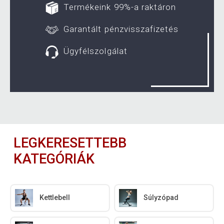
Termékeink 99%-a raktáron
Garantált pénzvisszafizetés
Ügyfélszolgálat
LEGKERESETTEBB
KATEGÓRIÁK
Kettlebell
Súlyzópad