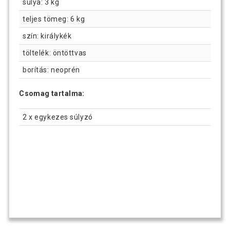
súlya: 3 kg
teljes tömeg: 6 kg
szín: királykék
töltelék: öntöttvas
borítás: neoprén
Csomag tartalma:
2 x egykezes súlyzó