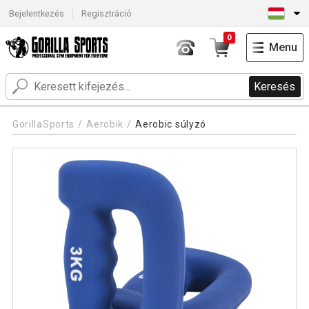
Bejelentkezés
Regisztráció
0
Menu
Keresés
GorillaSports
Aerobik
Aerobic súlyzó