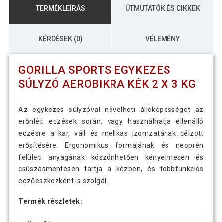
TERMÉKLEÍRÁS
ÚTMUTATÓK ÉS CIKKEK
KÉRDÉSEK (0)
VÉLEMÉNY
GORILLA SPORTS EGYKEZES
SÚLYZÓ AEROBIKRA KÉK 2 X 3 KG
Az egykezes súlyzóval növelheti állóképességét az
erőnléti edzések során, vagy használhatja ellenálló
edzésre a kar, váll és mellkas izomzatának célzott
erősítésére. Ergonomikus formájának és neoprén
felületi anyagának köszönhetően kényelmesen és
csúszásmentesen tartja a kézben, és többfunkciós
edzőeszközként is szolgál.
Termék részletek: