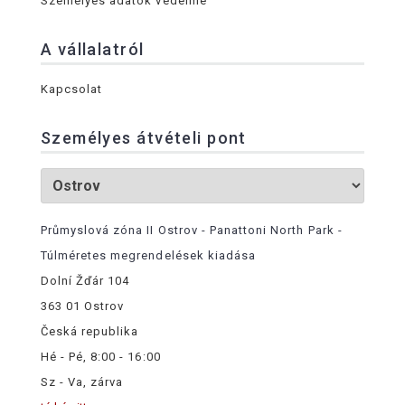
Személyes adatok védelme
A vállalatról
Kapcsolat
Személyes átvételi pont
Průmyslová zóna II Ostrov - Panattoni North Park -
Túlméretes megrendelések kiadása
Dolní Žďár 104
363 01 Ostrov
Česká republika
Hé - Pé, 8:00 - 16:00
Sz - Va, zárva