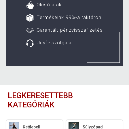
Olcsó árak
Termékeink 99%-a raktáron
Garantált pénzvisszafizetés
Ügyfélszolgálat
LEGKERESETTEBB
KATEGÓRIÁK
Kettlebell
Súlyzópad