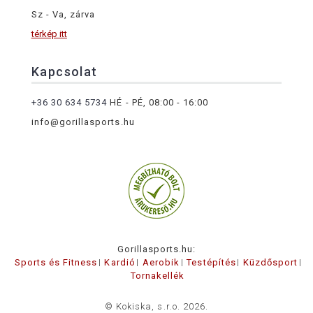
Sz - Va, zárva
térkép itt
Kapcsolat
+36 30 634 5734
HÉ - PÉ, 08:00 - 16:00
info@gorillasports.hu
Gorillasports.hu:
Sports és Fitness
Kardió
Aerobik
Testépítés
Küzdősport
Tornakellék
© Kokiska, s.r.o. 2026.