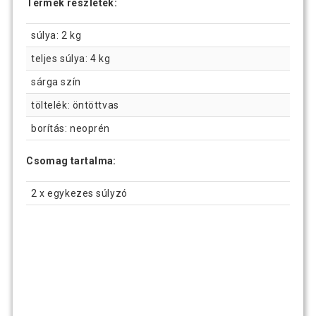
Termék részletek:
súlya: 2 kg
teljes súlya: 4 kg
sárga szín
töltelék: öntöttvas
borítás: neoprén
Csomag tartalma:
2 x egykezes súlyzó