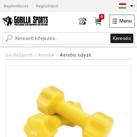
Bejelentkezés
Regisztráció
0
Menu
Keresés
GorillaSports
Aerobik
Aerobic súlyzó