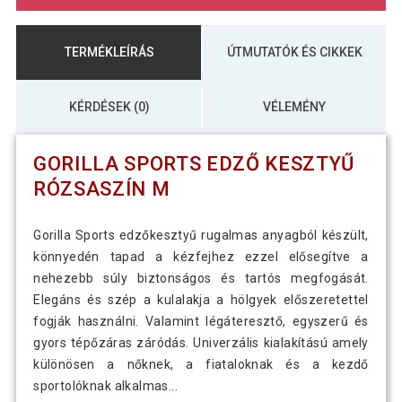
TERMÉKLEÍRÁS
ÚTMUTATÓK ÉS CIKKEK
KÉRDÉSEK (0)
VÉLEMÉNY
GORILLA SPORTS EDZŐ KESZTYŰ
RÓZSASZÍN M
Gorilla Sports edzőkesztyű rugalmas anyagból készült,
könnyedén tapad a kézfejhez ezzel elősegítve a
nehezebb súly biztonságos és tartós megfogását.
Elegáns és szép a kulalakja a hölgyek előszeretettel
fogják használni. Valamint légáteresztő, egyszerű és
gyors tépőzáras záródás. Univerzális kialakítású amely
különösen a nőknek, a fiataloknak és a kezdő
sportolóknak alkalmas...