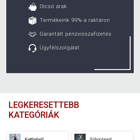
Olcsó árak
Termékeink 99%-a raktáron
Garantált pénzvisszafizetés
Ügyfélszolgálat
LEGKERESETTEBB
KATEGÓRIÁK
Kettlebell
Súlyzópad