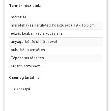
Termék részletek:
méret: M
méretek (kéz kerülete x hosszúság): 19 x 15,5 cm
edzés közben véd a kopás ellen
anyaga: bőr felületű szövet
puha bőr a tenyéren
Tépőzáras rögzítés
erősítő edzéshez
Csomag tartalma:
1 x kesztyű