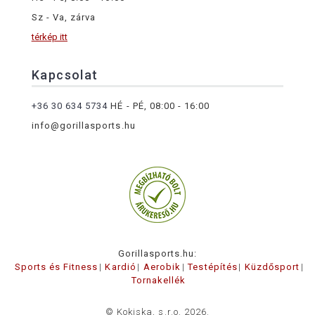
Sz - Va, zárva
térkép itt
Kapcsolat
+36 30 634 5734
HÉ - PÉ, 08:00 - 16:00
info@gorillasports.hu
Gorillasports.hu:
Sports és Fitness
Kardió
Aerobik
Testépítés
Küzdősport
Tornakellék
© Kokiska, s.r.o. 2026.