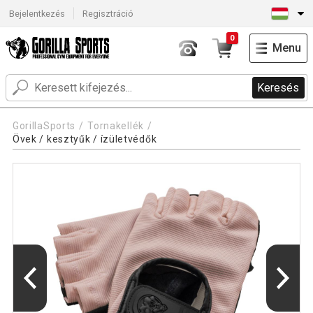
Bejelentkezés
Regisztráció
0
Menu
Keresés
GorillaSports
Tornakellék
Övek / kesztyűk / ízületvédők