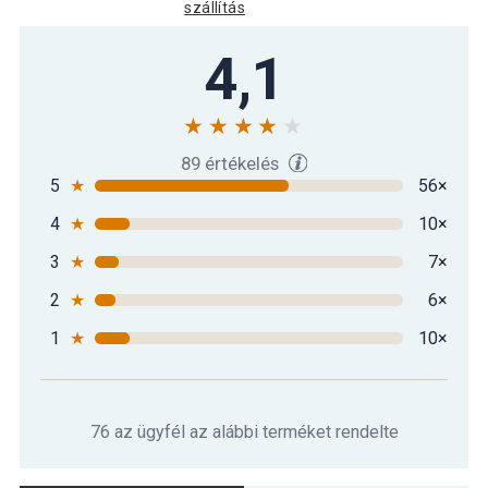
szállítás
4,1
89 értékelés
5
★
56×
4
★
10×
3
★
7×
2
★
6×
1
★
10×
76 az ügyfél az alábbi terméket rendelte