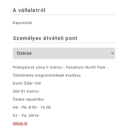
A vállalatról
Kapcsolat
Személyes átvételi pont
Průmyslová zóna II Ostrov - Panattoni North Park -
Túlméretes megrendelések kiadása
Dolní Žďár 104
363 01 Ostrov
Česká republika
Hé - Pé, 8:00 - 16:00
Sz - Va, zárva
térkép itt