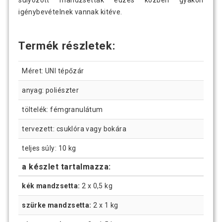
súlyozott mandzsetták edzés közben gyakori
igénybevételnek vannak kitéve.
Termék részletek:
Méret: UNI tépőzár
anyag: poliészter
töltelék: fémgranulátum
tervezett: csuklóra vagy bokára
teljes súly: 10 kg
a készlet tartalmazza:
kék mandzsetta:
2 x 0,5 kg
szürke mandzsetta:
2 x 1 kg