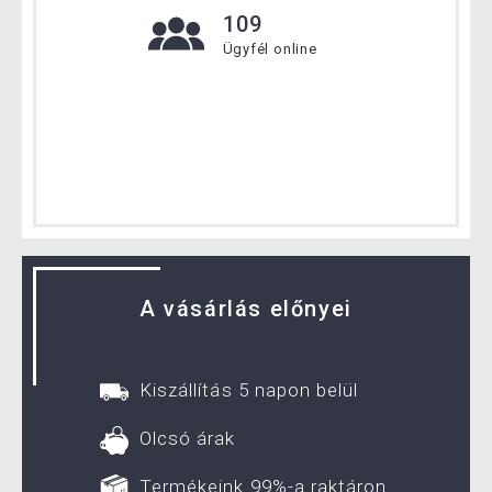
109
Ügyfél online
A vásárlás előnyei
Kiszállítás 5 napon belül
Olcsó árak
Termékeink 99%-a raktáron