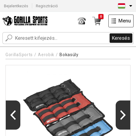
Bejelentkezés
Regisztráció
0
Menu
Keresés
GorillaSports
Aerobik
Bokasúly