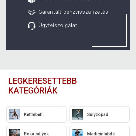
Garantált pénzvisszafizetés
Ügyfélszolgálat
LEGKERESETTEBB
KATEGÓRIÁK
Kettlebell
Súlyzópad
Boka súlyok
Medicinlabda