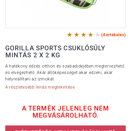
(4 értékelés)
GORILLA SPORTS CSUKLÓSÚLY
MINTÁS 2 X 2 KG
A hatékony edzés otthon és szabadidejében megtervezhető
és elvégezhető. Akár állóképességet akar edzeni, akár
helyreállítani az izmokat.
A részletesebb leírás megtekintése
A TERMÉK JELENLEG NEM
MEGVÁSÁROLHATÓ.