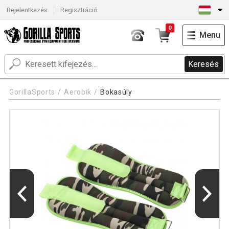
Bejelentkezés
Regisztráció
0
Menu
Keresés
GorillaSports
Aerobik
Bokasúly