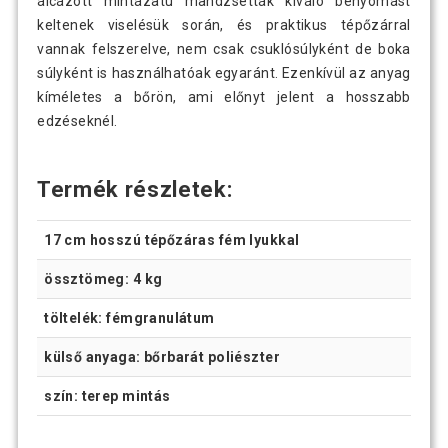
álcázott mintázatú mandzsetták kiváló benyomást
keltenek viselésük során, és praktikus tépőzárral
vannak felszerelve, nem csak csuklósúlyként de boka
súlyként is használhatóak egyaránt. Ezenkívül az anyag
kíméletes a bőrön, ami előnyt jelent a hosszabb
edzéseknél.
Termék részletek:
17 cm hosszú tépőzáras fém lyukkal
össztömeg: 4 kg
töltelék: fémgranulátum
külső anyaga: bőrbarát poliészter
szín: terep mintás