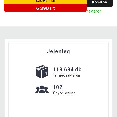
SZUPER ÁR
Kosárba
6 390 Ft
raktáron
Jelenleg
119 694 db
Termék raktáron
102
Ügyfél online