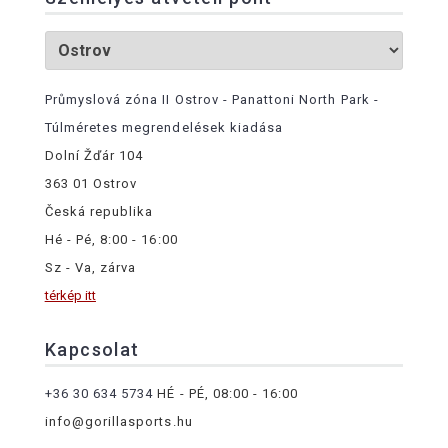
Průmyslová zóna II Ostrov - Panattoni North Park -
Túlméretes megrendelések kiadása
Dolní Žďár 104
363 01 Ostrov
Česká republika
Hé - Pé, 8:00 - 16:00
Sz - Va, zárva
térkép itt
Kapcsolat
+36 30 634 5734
HÉ - PÉ, 08:00 - 16:00
info@gorillasports.hu