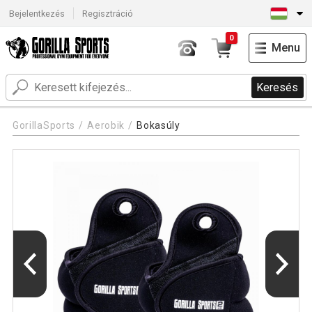
Bejelentkezés
Regisztráció
0
Menu
Keresés
GorillaSports
Aerobik
Bokasúly