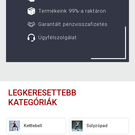
Termékeink 99%-a raktáron
Garantált pénzvisszafizetés
Ügyfélszolgálat
LEGKERESETTEBB
KATEGÓRIÁK
Kettlebell
Súlyzópad