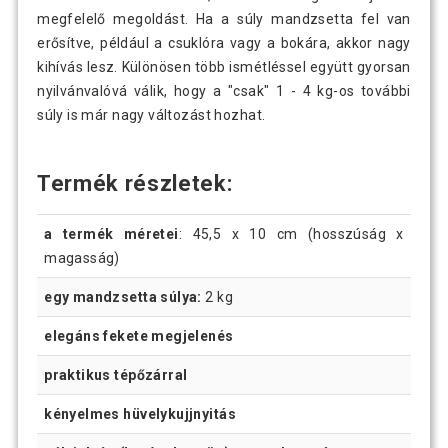
megfelelő megoldást. Ha a súly mandzsetta fel van
erősítve, például a csuklóra vagy a bokára, akkor nagy
kihívás lesz. Különösen több ismétléssel együtt gyorsan
nyilvánvalóvá válik, hogy a "csak" 1 - 4 kg-os további
súly is már nagy változást hozhat.
Termék részletek:
a termék méretei
: 45,5 x 10 cm (hosszúság x
magasság)
egy mandzsetta súlya:
2 kg
elegáns fekete megjelenés
praktikus tépőzárral
kényelmes hüvelykujjnyitás