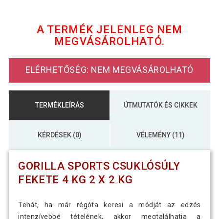
8 490 Ft
Gorilla Sports Csuklósúly 1 kg 2 x 0,5 kg
A TERMÉK JELENLEG NEM
MEGVÁSÁROLHATÓ.
Gorilla Sports Csuklósúly fekete 2 kg, 2
5 790 Ft
x 1 kg
ELÉRHETŐSÉG: NEM MEGVÁSÁROLHATÓ
Gorilla Sports Csuklósúly fekete 3 kg, 2
8 190 Ft
x 1,5 kg
TERMÉKLEÍRÁS
ÚTMUTATÓK ÉS CIKKEK
KÉRDÉSEK (0)
VÉLEMÉNY (11)
GORILLA SPORTS CSUKLÓSÚLY
FEKETE 4 KG 2 X 2 KG
Tehát, ha már régóta keresi a módját az edzés
intenzívebbé tételének, akkor megtalálhatja a