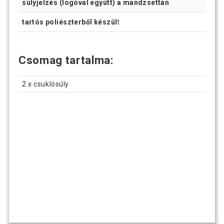
súlyjelzés (logóval együtt) a mandzsettán
tartós poliészterből készül
t
Csomag tartalma:
2 x csuklósúly