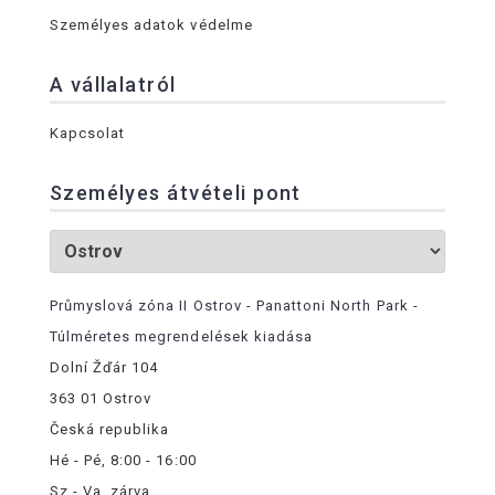
Személyes adatok védelme
A vállalatról
Kapcsolat
Személyes átvételi pont
Průmyslová zóna II Ostrov - Panattoni North Park -
Túlméretes megrendelések kiadása
Dolní Žďár 104
363 01 Ostrov
Česká republika
Hé - Pé, 8:00 - 16:00
Sz - Va, zárva