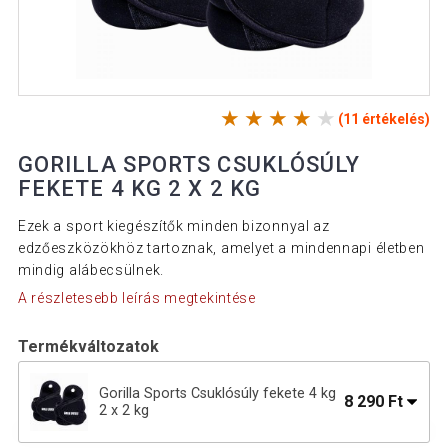
(11 értékelés)
GORILLA SPORTS CSUKLÓSÚLY
FEKETE 4 KG 2 X 2 KG
Ezek a sport kiegészítők minden bizonnyal az
edzőeszközökhöz tartoznak, amelyet a mindennapi életben
mindig alábecsülnek.
A részletesebb leírás megtekintése
Termékváltozatok
Gorilla Sports Csuklósúly fekete 4 kg
8 290 Ft
2 x 2 kg