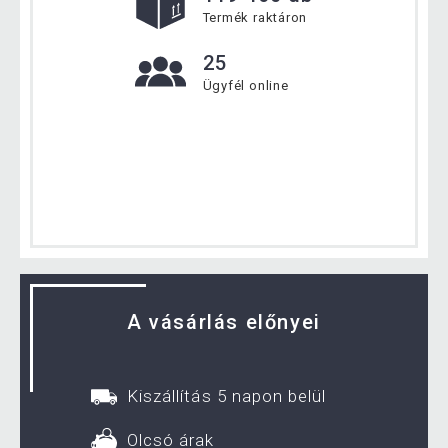
Termék raktáron
25
Ügyfél online
A vásárlás előnyei
Kiszállítás 5 napon belül
Olcsó árak