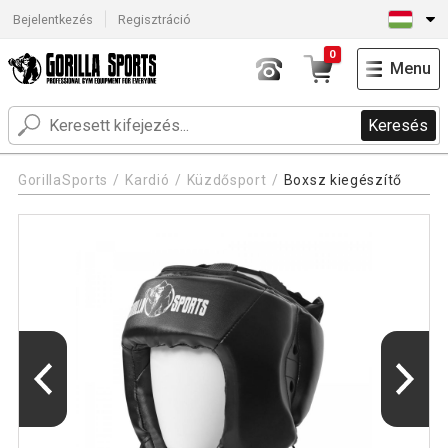
Bejelentkezés
Regisztráció
0
Menu
Keresés
GorillaSports
Kardió
Küzdősport
Boxsz kiegészítő