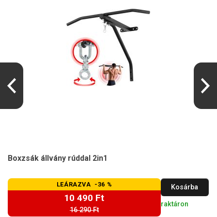
Boxzsák állvány rúddal 2in1
LEÁRAZVA -36 %
Kosárba
10 490 Ft
raktáron
16 290 Ft