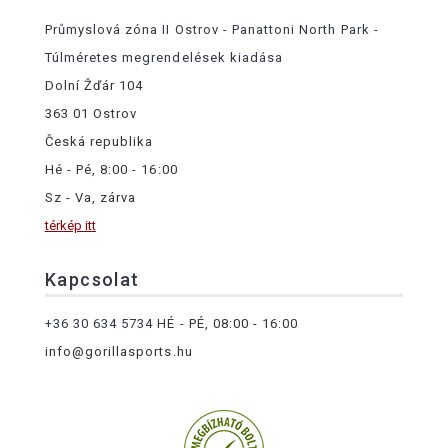
Průmyslová zóna II Ostrov - Panattoni North Park -
Túlméretes megrendelések kiadása
Dolní Žďár 104
363 01 Ostrov
Česká republika
Hé - Pé, 8:00 - 16:00
Sz - Va, zárva
térkép itt
Kapcsolat
+36 30 634 5734
HÉ - PÉ, 08:00 - 16:00
info@gorillasports.hu