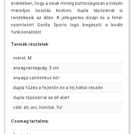
érdekében, hogy a sisak mindig biztonságosan a helyén
maradjon boxolás közben, dupla tépőzárral is
rendelkezik az állán. A jellegzetes dizájn és a fehér
nyomtatott Gorilla Sports logó kiegészíti a kiváló
funkcionalitást.
Termék részletek:
méret: M
anyagvastagság: 3 cm
anyaga szintetikus bőr
dupla fűzés a fejtetőn és a fej hátsó részén
dupla tépőzárral az áll alatt
védi: áll, arc, homlok, fül
Csomag tartalma: