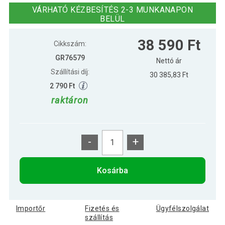
kicsi
VÁRHATÓ KÉZBESÍTÉS 2-3 MUNKANAPON
BELÜL
38 590 Ft
Cikkszám:
GR76579
Nettó ár
Szállítási díj:
30 385,83 Ft
2 790 Ft
raktáron
-
+
Kosárba
Importőr
Fizetés és
Ügyfélszolgálat
szállítás