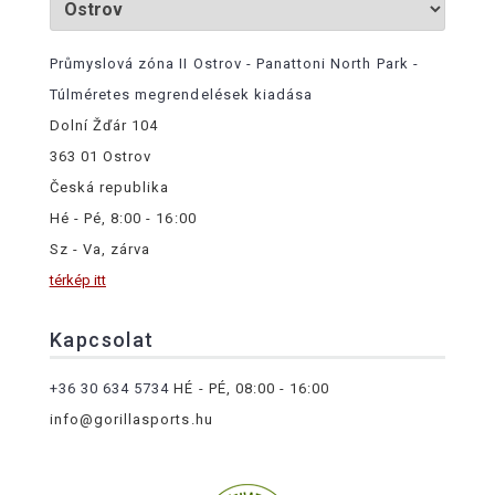
Průmyslová zóna II Ostrov - Panattoni North Park -
Túlméretes megrendelések kiadása
Dolní Žďár 104
363 01 Ostrov
Česká republika
Hé - Pé, 8:00 - 16:00
Sz - Va, zárva
térkép itt
Kapcsolat
+36 30 634 5734
HÉ - PÉ, 08:00 - 16:00
info@gorillasports.hu