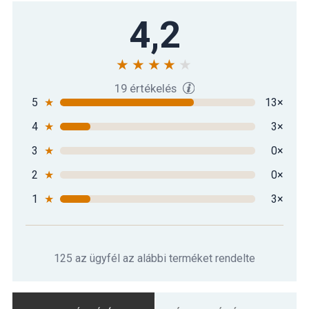
4,2
19 értékelés
5
★
13×
4
★
3×
3
★
0×
2
★
0×
1
★
3×
125 az ügyfél az alábbi terméket rendelte