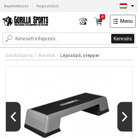
Bejelentkezés
Regisztráció
0
Menu
Keresés
GorillaSports
Aerobik
Lépcsőző, stepper