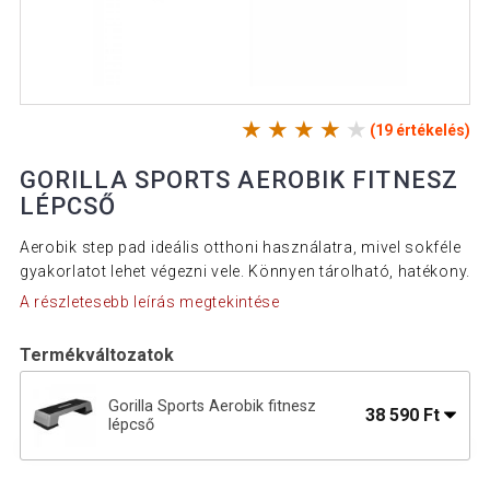
(19 értékelés)
GORILLA SPORTS AEROBIK FITNESZ
LÉPCSŐ
Aerobik step pad ideális otthoni használatra, mivel sokféle
gyakorlatot lehet végezni vele. Könnyen tárolható, hatékony.
A részletesebb leírás megtekintése
Termékváltozatok
Gorilla Sports Aerobik fitnesz
38 590 Ft
lépcső
Gorilla Sports Aerobik fitnesz lépcső
13 790 Ft