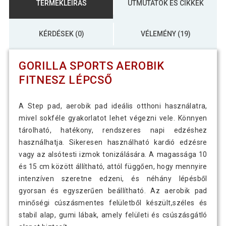
TERMÉKLEÍRÁS
ÚTMUTATÓK ÉS CIKKEK
KÉRDÉSEK (0)
VÉLEMÉNY (19)
GORILLA SPORTS AEROBIK
FITNESZ LÉPCSŐ
A Step pad, aerobik pad ideális otthoni használatra,
mivel sokféle gyakorlatot lehet végezni vele. Könnyen
tárolható, hatékony, rendszeres napi edzéshez
használhatja. Sikeresen használható kardió edzésre
vagy az alsótesti izmok tonizálására. A magassága 10
és 15 cm között állítható, attól függően, hogy mennyire
intenzíven szeretne edzeni, és néhány lépésből
gyorsan és egyszerűen beállítható. Az aerobik pad
minőségi cúszásmentes felületből készült,széles és
stabil alap, gumi lábak, amely felületi és csúszásgátló