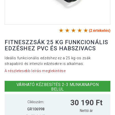
(2 értékelés)
FITNESZZSÁK 25 KG FUNKCIONÁLIS
EDZÉSHEZ PVC ÉS HABSZIVACS
Ideális funkcionális edzéshez ez a 25 kg-os zsák
strapabíró és intenzív edzésekre is alkalmas.
A részletesebb leírás megtekintése
VÁRHATÓ KÉZBESÍTÉS 2-3 MUNKANAPON
BELÜL
30 190 Ft
Cikkszám:
GR106998
Nettó ár