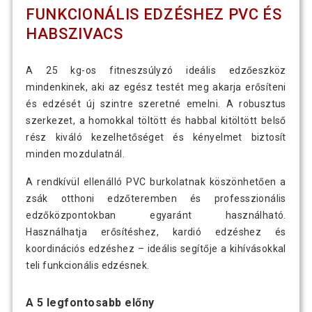
FUNKCIONÁLIS EDZÉSHEZ PVC ÉS
HABSZIVACS
A 25 kg-os fitneszsúlyzó ideális edzőeszköz
mindenkinek, aki az egész testét meg akarja erősíteni
és edzését új szintre szeretné emelni. A robusztus
szerkezet, a homokkal töltött és habbal kitöltött belső
rész kiváló kezelhetőséget és kényelmet biztosít
minden mozdulatnál.
A rendkívül ellenálló PVC burkolatnak köszönhetően a
zsák otthoni edzőteremben és professzionális
edzőközpontokban egyaránt használható.
Használhatja erősítéshez, kardió edzéshez és
koordinációs edzéshez – ideális segítője a kihívásokkal
teli funkcionális edzésnek.
A 5 legfontosabb előny