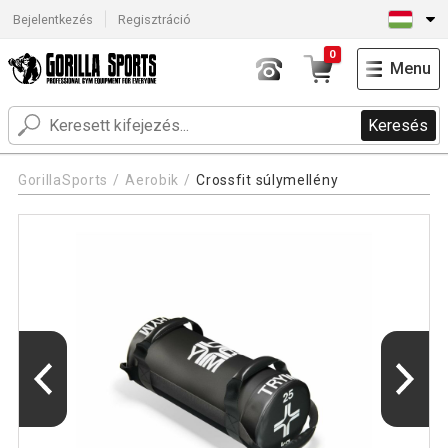
Bejelentkezés
Regisztráció
0
Menu
Keresés
GorillaSports
Aerobik
Crossfit súlymellény