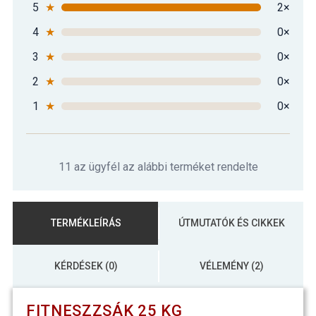
5
★
2×
4
★
0×
3
★
0×
2
★
0×
1
★
0×
11 az ügyfél az alábbi terméket rendelte
TERMÉKLEÍRÁS
ÚTMUTATÓK ÉS CIKKEK
KÉRDÉSEK (0)
VÉLEMÉNY (2)
FITNESZZSÁK 25 KG