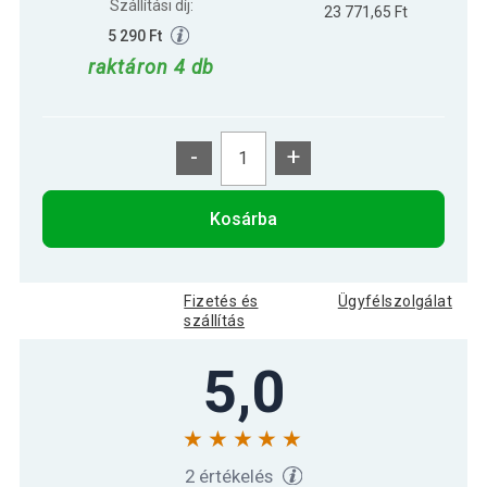
Szállítási díj:
23 771,65 Ft
5 290 Ft
raktáron 4 db
-
+
Kosárba
Fizetés és
Ügyfélszolgálat
szállítás
5,0
2 értékelés