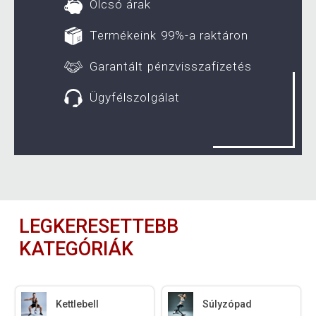
Olcsó árak
Termékeink 99%-a raktáron
Garantált pénzvisszafizetés
Ügyfélszolgálat
LEGKERESETTEBB
KATEGÓRIÁK
Kettlebell
Súlyzópad