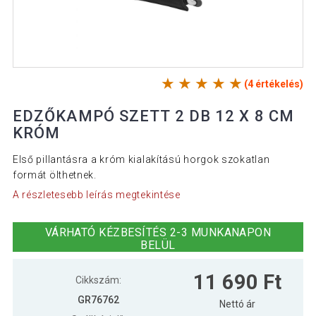
(4 értékelés)
EDZŐKAMPÓ SZETT 2 DB 12 X 8 CM
KRÓM
Első pillantásra a króm kialakítású horgok szokatlan
formát ölthetnek.
A részletesebb leírás megtekintése
VÁRHATÓ KÉZBESÍTÉS 2-3 MUNKANAPON
BELÜL
11 690 Ft
Cikkszám:
GR76762
Nettó ár