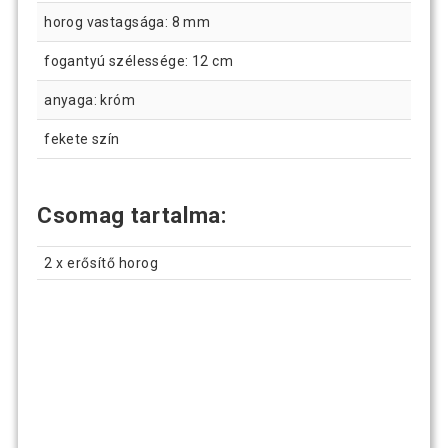
horog vastagsága: 8 mm
fogantyú szélessége: 12 cm
anyaga: króm
fekete szín
Csomag tartalma:
2 x erősítő horog