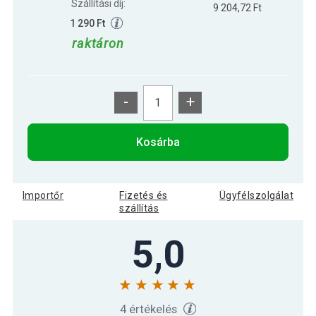
Szállítási díj:
9 204,72 Ft
1 290 Ft
raktáron
-
+
Kosárba
Importőr
Fizetés és
Ügyfélszolgálat
szállítás
5,0
4 értékelés