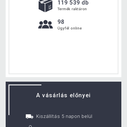
119 539 db
Termék raktáron
98
Ügyfél online
A vásárlás előnyei
Kiszállítás 5 napon belül