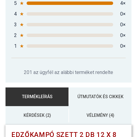
5
★
4×
4
★
0×
3
★
0×
2
★
0×
1
★
0×
201 az ügyfél az alábbi terméket rendelte
TERMÉKLEÍRÁS
ÚTMUTATÓK ÉS CIKKEK
KÉRDÉSEK (2)
VÉLEMÉNY (4)
EDZŐKAMPÓ SZETT 2 DB 12 X 8