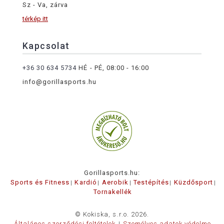
Sz - Va, zárva
térkép itt
Kapcsolat
+36 30 634 5734
HÉ - PÉ, 08:00 - 16:00
info@gorillasports.hu
Gorillasports.hu:
Sports és Fitness
Kardió
Aerobik
Testépítés
Küzdősport
Tornakellék
© Kokiska, s.r.o. 2026.
Általános szerződési feltételek
Személyes adatok védelme