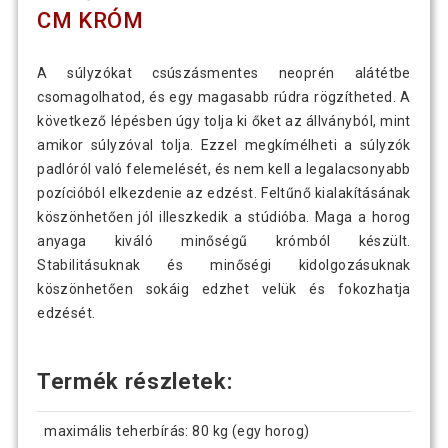
CM KRÓM
A súlyzókat csúszásmentes neoprén alátétbe
csomagolhatod, és egy magasabb rúdra rögzítheted. A
következő lépésben úgy tolja ki őket az állványból, mint
amikor súlyzóval tolja. Ezzel megkímélheti a súlyzók
padlóról való felemelését, és nem kell a legalacsonyabb
pozícióból elkezdenie az edzést. Feltűnő kialakításának
köszönhetően jól illeszkedik a stúdióba. Maga a horog
anyaga kiváló minőségű krómból készült.
Stabilitásuknak és minőségi kidolgozásuknak
köszönhetően sokáig edzhet velük és fokozhatja
edzését.
Termék részletek:
maximális teherbírás: 80 kg (egy horog)