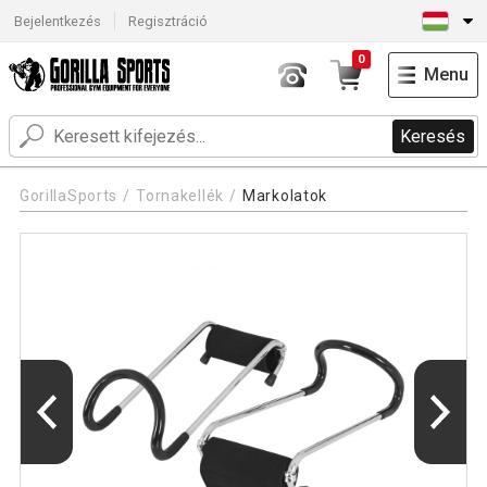
Bejelentkezés
Regisztráció
0
Menu
Keresés
GorillaSports
Tornakellék
Markolatok