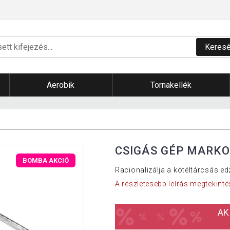
Keres
Aerobik
Tornakellék
CSIGÁS GÉP MARKO
BOMBA AKCIÓ
Racionalizálja a kötéltárcsás e
A részletesebb leírás megtekinté
AK