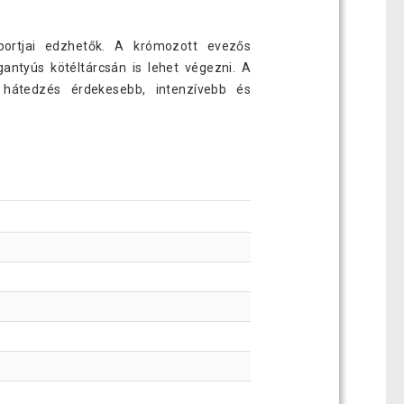
ortjai edzhetők. A krómozott evezős
gantyús kötéltárcsán is lehet végezni. A
hátedzés érdekesebb, intenzívebb és