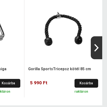
siga
Gorilla SportsTricepsz kötél 85 cm
5 990 Ft
Kosárba
Kosárba
aktáron
raktáron