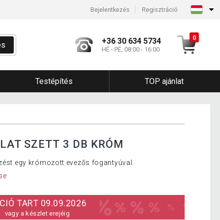
Bejelentkezés
Regisztráció
0
+36 30 634 5734
és
HÉ - PÉ, 08:00 - 16:00
Testépítés
TOP ajánlat
LAT SZETT 3 DB KRÓM
dzést egy krómozott evezős fogantyúval.
se
CIÓ TART 09.09.2026
vagy a készlet erejéig