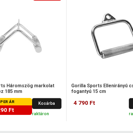
orts Háromszög markolat
Gorilla Sports Ellenirányú c
ez 185 mm
fogantyú 15 cm
PER ÁR
4 790 Ft
Kosárba
290 Ft
raktáron
r