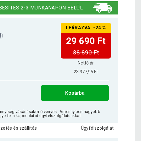
BESÍTÉS 2-3 MUNKANAPON BELÜL
LEÁRAZVA -24 %
29 690 Ft
38 890 Ft
Nettó ár
23 377,95 Ft
Kosárba
ennyiség vásárlásakor érvényes.. Amennyiben nagyobb
gye fel a kapcsolatot ügyfélszolgálatunkkal.
izetés és szállítás
Ügyfélszolgálat