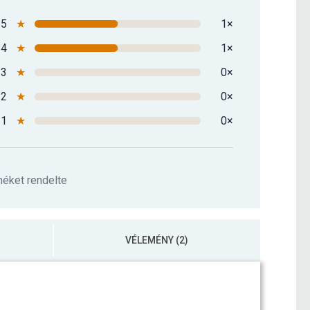
5
★
1×
4
★
1×
3
★
0×
2
★
0×
1
★
0×
méket rendelte
VÉLEMÉNY (2)