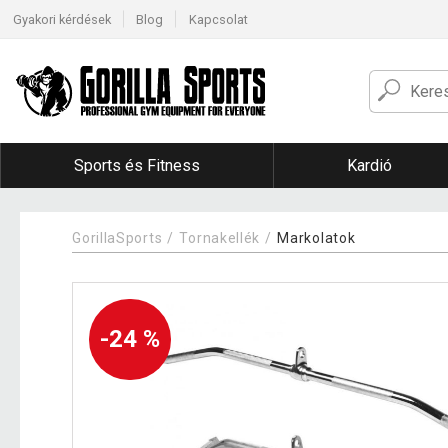
Gyakori kérdések
Blog
Kapcsolat
Sports és Fitness
Kardió
GorillaSports
Tornakellék
Markolatok
-24 %