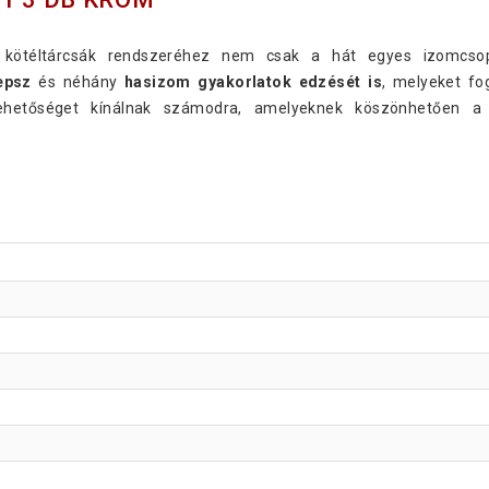
 kötéltárcsák rendszeréhez nem csak a hát egyes izomcsop
epsz
és néhány
hasizom gyakorlatok edzését is
, melyeket fo
ehetőséget kínálnak számodra, amelyeknek köszönhetően a 