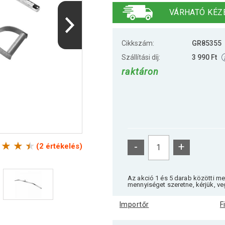
VÁRHATÓ KÉZ
Cikkszám:
GR85355
Szállítási díj:
3 990 Ft
raktáron
-
+
(2 értékelés)
Az akció 1 és 5 darab közötti m
mennyiséget szeretne, kérjük, ve
Importőr
F