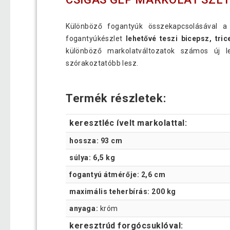
Különböző fogantyúk összekapcsolásával a
fogantyúkészlet
lehetővé teszi bicepsz, tric
különböző markolatváltozatok számos új l
szórakoztatóbb lesz.
Termék részletek:
keresztléc ívelt markolattal:
hossza: 93 cm
súlya: 6,5 kg
fogantyú átmérője: 2,6 cm
maximális teherbírás: 200 kg
anyaga:
króm
keresztrúd forgócsuklóval: