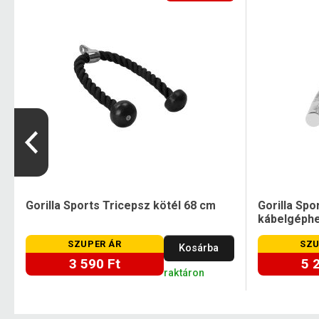
Gorilla Sports Tricepsz kötél 68 cm
Gorilla Sp
kábelgéph
SZUPER ÁR
SZU
Kosárba
3 590 Ft
5 
raktáron