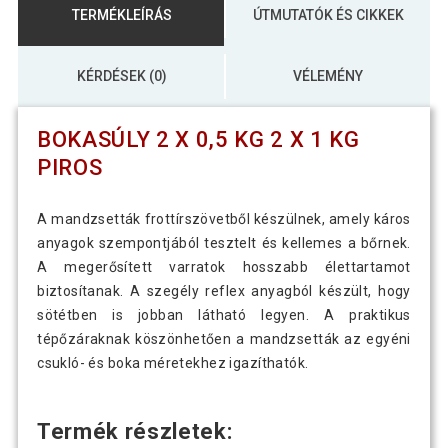
TERMÉKLEÍRÁS
ÚTMUTATÓK ÉS CIKKEK
KÉRDÉSEK (0)
VÉLEMÉNY
BOKASÚLY 2 X 0,5 KG 2 X 1 KG
PIROS
A mandzsetták frottírszövetből készülnek, amely káros
anyagok szempontjából tesztelt és kellemes a bőrnek.
A megerősített varratok hosszabb élettartamot
biztosítanak. A szegély reflex anyagból készült, hogy
sötétben is jobban látható legyen. A praktikus
tépőzáraknak köszönhetően a mandzsetták az egyéni
csukló- és boka méretekhez igazíthatók.
Termék részletek: