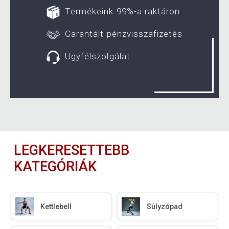
Termékeink 99%-a raktáron
Garantált pénzvisszafizetés
Ügyfélszolgálat
LEGKERESETTEBB
KATEGÓRIÁK
Kettlebell
Súlyzópad