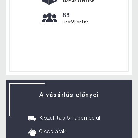
Termék raktáron
88
Ügyfél online
A vásárlás előnyei
Kiszállítás 5 napon belül
Olcsó árak