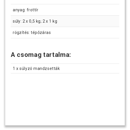
anyag: frottír
súly: 2 x 0,5 kg; 2 x 1 kg
rögzítés: tépőzáras
A csomag tartalma:
1 x súlyzó mandzsetták