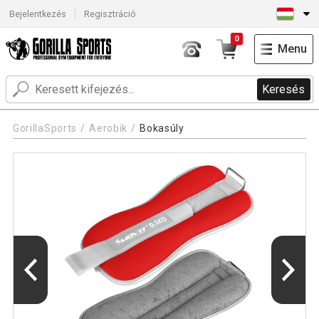
Bejelentkezés
Regisztráció
0
Menu
Keresés
GorillaSports
Aerobik
Bokasúly