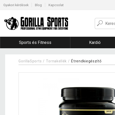
Gyakori kérdések
Blog
Kapcsolat
Sports és Fitness
Kardió
GorillaSports
Tornakellék
Étrendkiegészítő