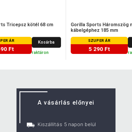
rts Tricepsz kötél 68 cm
Gorilla Sports Háromszög 
kábelgéphez 185 mm
PER ÁR
SZUPER ÁR
Kosárba
590 Ft
5 290 Ft
raktáron
r
A vásárlás előnyei
Kiszállítás 5 napon belül