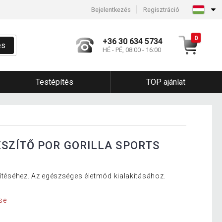
Bejelentkezés
Regisztráció
0
+36 30 634 5734
és
HÉ - PÉ, 08:00 - 16:00
Testépítés
TOP ajánlat
SZÍTŐ POR GORILLA SPORTS
zítéséhez. Az egészséges életmód kialakításához.
se