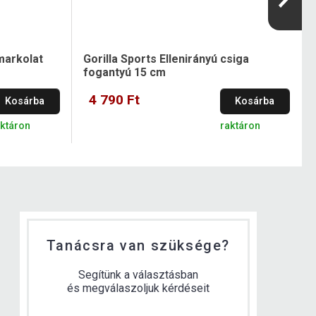
markolat
Gorilla Sports Ellenirányú csiga
fogantyú 15 cm
4 790 Ft
Kosárba
Kosárba
aktáron
raktáron
Tanácsra van szüksége?
Segítünk a választásban
és megválaszoljuk kérdéseit