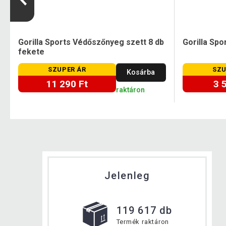
Gorilla Sports Védőszőnyeg szett 8 db
Gorilla Spo
fekete
SZUPER ÁR
SZU
Kosárba
11 290 Ft
3 
raktáron
Jelenleg
119 617 db
Termék raktáron