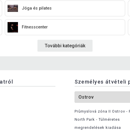
Jóga és pilates
Fitnesscenter
További kategóriák
latról
Személyes átvételi 
Průmyslová zóna II Ostrov - 
North Park - Túlméretes
megrendelések kiadása