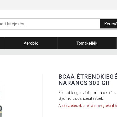
Keres
Aerobik
Tornakellék
BCAA ÉTRENDKIEGÉ
NARANCS 300 GR
Étrend-kiegészítő por italok kés
Gyümölcsös ízesítésüek.
A részletesebb leírás megtekinté