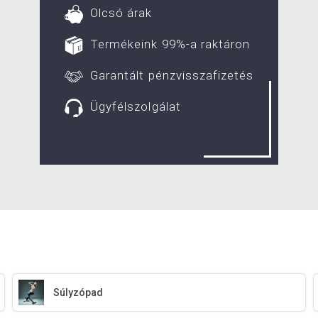
Olcsó árak
Termékeink 99%-a raktáron
Garantált pénzvisszafizetés
Ügyfélszolgálat
Súlyzópad