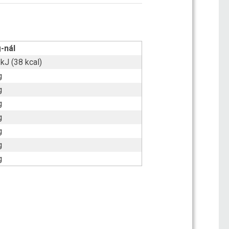
-nál
kJ (38 kcal)
g
g
g
g
g
g
g