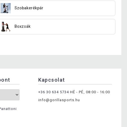
Szobakerékpár
Boxzsák
pont
Kapcsolat
+36 30 634 5734
HÉ - PÉ, 08:00 - 16:00
info@gorillasports.hu
Panattoni