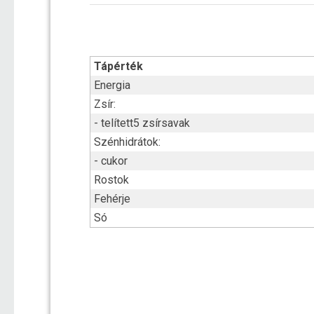
Tápérték
Energia
Zsír:
- telített5 zsírsavak
Szénhidrátok:
- cukor
Rostok
Fehérje
Só