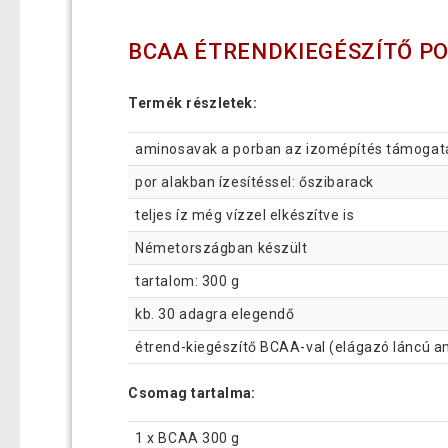
BCAA ÉTRENDKIEGÉSZÍTŐ PO
Termék részletek:
aminosavak a porban az izomépítés támogat
por alakban ízesítéssel: őszibarack
teljes íz még vízzel elkészítve is
Németországban készült
tartalom: 300 g
kb. 30 adagra elegendő
étrend-kiegészítő BCAA-val (elágazó láncú a
Csomag tartalma:
1 x BCAA 300 g