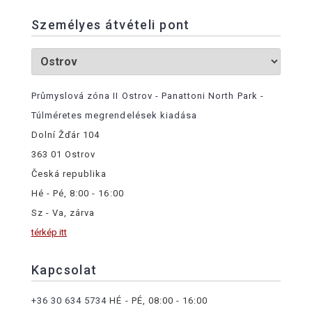
Személyes átvételi pont
Průmyslová zóna II Ostrov - Panattoni North Park -
Túlméretes megrendelések kiadása
Dolní Žďár 104
363 01 Ostrov
Česká republika
Hé - Pé, 8:00 - 16:00
Sz - Va, zárva
térkép itt
Kapcsolat
+36 30 634 5734
HÉ - PÉ, 08:00 - 16:00