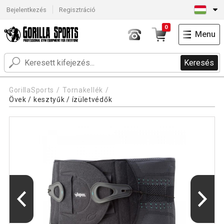
Bejelentkezés
Regisztráció
0
Menu
Keresés
GorillaSports
Tornakellék
Övek / kesztyűk / ízületvédők