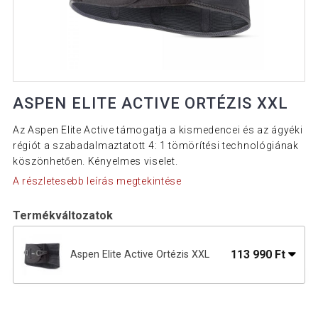
ASPEN ELITE ACTIVE ORTÉZIS XXL
Az Aspen Elite Active támogatja a kismedencei és az ágyéki
régiót a szabadalmaztatott 4: 1 tömörítési technológiának
köszönhetően. Kényelmes viselet.
A részletesebb leírás megtekintése
Termékváltozatok
113 990 Ft
Aspen Elite Active Ortézis XXL
113 990 Ft
Aspen Elite Active Ortézis S
72 590 Ft