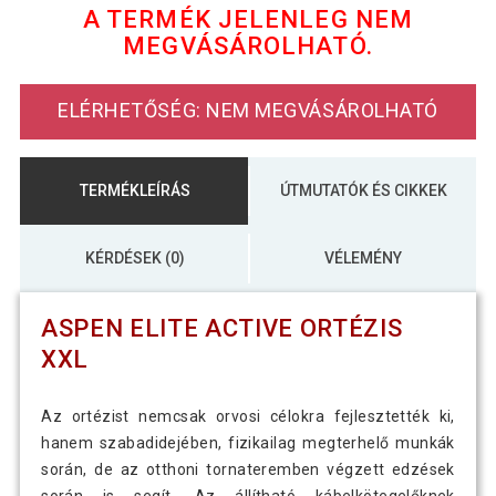
A TERMÉK JELENLEG NEM
MEGVÁSÁROLHATÓ.
113 990 Ft
Aspen Elite Active Ortézis XS
72 590 Ft
ELÉRHETŐSÉG: NEM MEGVÁSÁROLHATÓ
TERMÉKLEÍRÁS
ÚTMUTATÓK ÉS CIKKEK
KÉRDÉSEK (0)
VÉLEMÉNY
ASPEN ELITE ACTIVE ORTÉZIS
XXL
Az ortézist nemcsak orvosi célokra fejlesztették ki,
hanem szabadidejében, fizikailag megterhelő munkák
során, de az otthoni tornateremben végzett edzések