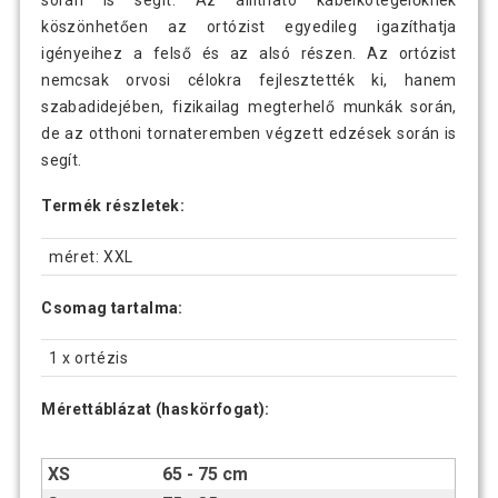
során is segít. Az állítható kábelkötegelőknek
köszönhetően az ortózist egyedileg igazíthatja
igényeihez a felső és az alsó részen. Az ortózist
nemcsak orvosi célokra fejlesztették ki, hanem
szabadidejében, fizikailag megterhelő munkák során,
de az otthoni tornateremben végzett edzések során is
segít.
Termék részletek:
méret: XXL
Csomag tartalma:
1 x ortézis
Mérettáblázat (haskörfogat):
XS
65 - 75 cm