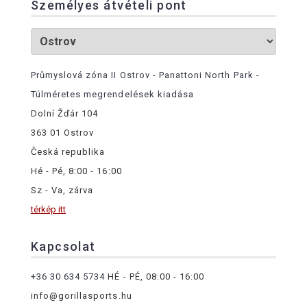
Személyes átvételi pont
Průmyslová zóna II Ostrov - Panattoni North Park -
Túlméretes megrendelések kiadása
Dolní Žďár 104
363 01 Ostrov
Česká republika
Hé - Pé, 8:00 - 16:00
Sz - Va, zárva
térkép itt
Kapcsolat
+36 30 634 5734
HÉ - PÉ, 08:00 - 16:00
info@gorillasports.hu