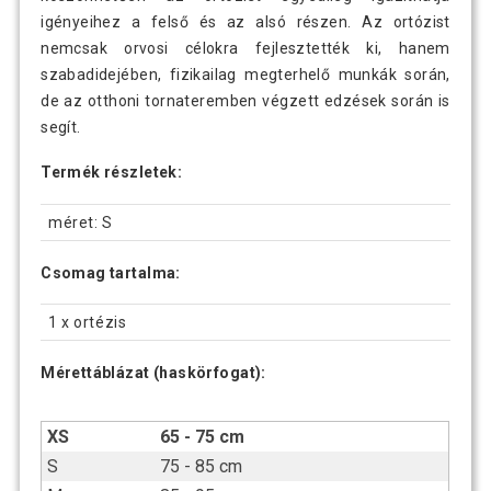
igényeihez a felső és az alsó részen. Az ortózist
nemcsak orvosi célokra fejlesztették ki, hanem
szabadidejében, fizikailag megterhelő munkák során,
de az otthoni tornateremben végzett edzések során is
segít.
Termék részletek:
méret: S
Csomag tartalma:
1 x ortézis
Mérettáblázat (haskörfogat):
XS
65 - 75 cm
S
75 - 85 cm