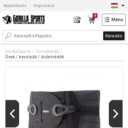
Bejelentkezés
Regisztráció
0
Menu
Keresés
GorillaSports
Tornakellék
Övek / kesztyűk / ízületvédők