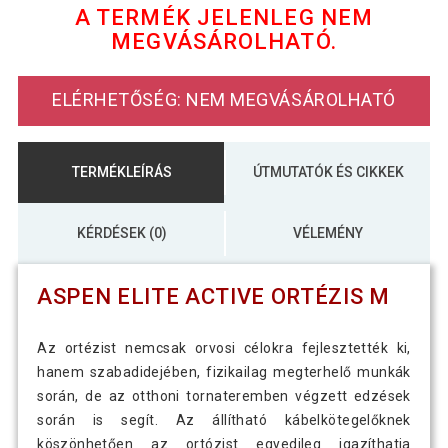
A TERMÉK JELENLEG NEM
MEGVÁSÁROLHATÓ.
113 990 Ft
Aspen Elite Active Ortézis XS
72 590 Ft
ELÉRHETŐSÉG: NEM MEGVÁSÁROLHATÓ
TERMÉKLEÍRÁS
ÚTMUTATÓK ÉS CIKKEK
KÉRDÉSEK (0)
VÉLEMÉNY
ASPEN ELITE ACTIVE ORTÉZIS M
Az ortézist nemcsak orvosi célokra fejlesztették ki,
hanem szabadidejében, fizikailag megterhelő munkák
során, de az otthoni tornateremben végzett edzések
során is segít. Az állítható kábelkötegelőknek
köszönhetően az ortózist egyedileg igazíthatja