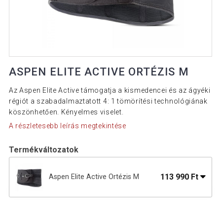
ASPEN ELITE ACTIVE ORTÉZIS M
Az Aspen Elite Active támogatja a kismedencei és az ágyéki
régiót a szabadalmaztatott 4: 1 tömörítési technológiának
köszönhetően. Kényelmes viselet.
A részletesebb leírás megtekintése
Termékváltozatok
113 990 Ft
Aspen Elite Active Ortézis M
113 990 Ft
Aspen Elite Active Ortézis S
72 590 Ft