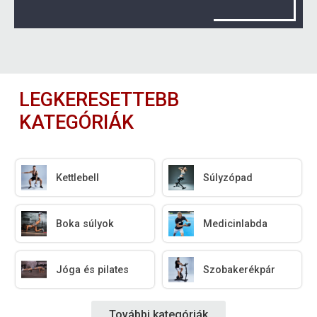
LEGKERESETTEBB
KATEGÓRIÁK
Kettlebell
Súlyzópad
Boka súlyok
Medicinlabda
Jóga és pilates
Szobakerékpár
További kategóriák