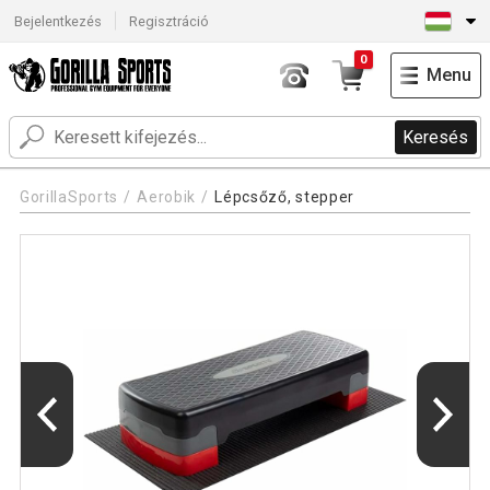
Bejelentkezés
Regisztráció
0
Menu
Keresés
GorillaSports
Aerobik
Lépcsőző, stepper