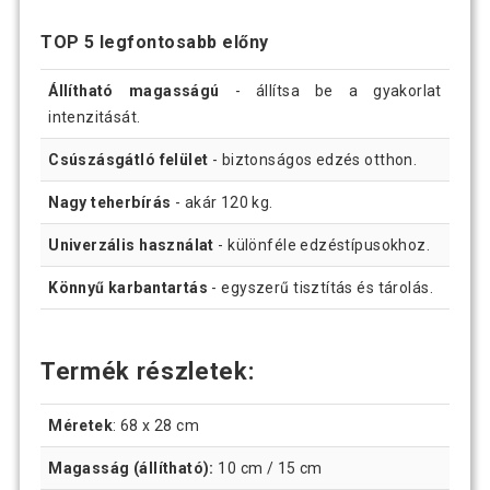
TOP 5 legfontosabb előny
Állítható magasságú
- állítsa be a gyakorlat
intenzitását.
Csúszásgátló felület
- biztonságos edzés otthon.
Nagy teherbírás
- akár 120 kg.
Univerzális használat
- különféle edzéstípusokhoz.
Könnyű karbantartás
- egyszerű tisztítás és tárolás.
Termék részletek:
Méretek
: 68 x 28 cm
Magasság (állítható):
10 cm / 15 cm