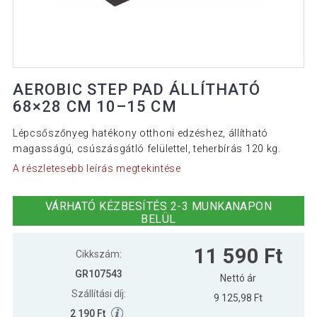
AEROBIC STEP PAD ÁLLÍTHATÓ
68×28 CM 10–15 CM
Lépcsőszőnyeg hatékony otthoni edzéshez, állítható
magasságú, csúszásgátló felülettel, teherbírás 120 kg.
A részletesebb leírás megtekintése
VÁRHATÓ KÉZBESÍTÉS 2-3 MUNKANAPON
BELÜL
11 590 Ft
Cikkszám:
GR107543
Nettó ár
Szállítási díj:
9 125,98 Ft
2 190 Ft