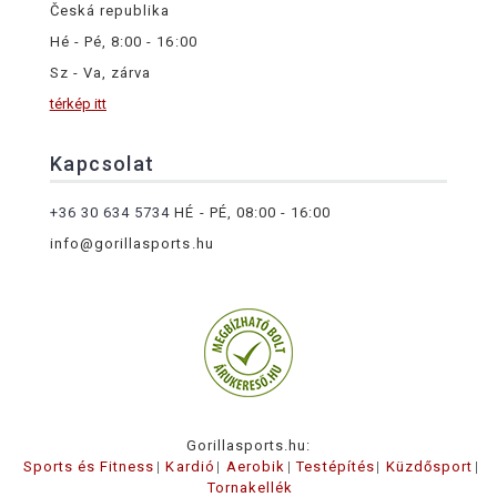
Česká republika
Hé - Pé, 8:00 - 16:00
Sz - Va, zárva
térkép itt
Kapcsolat
+36 30 634 5734
HÉ - PÉ, 08:00 - 16:00
info@gorillasports.hu
Gorillasports.hu:
Sports és Fitness
Kardió
Aerobik
Testépítés
Küzdősport
Tornakellék