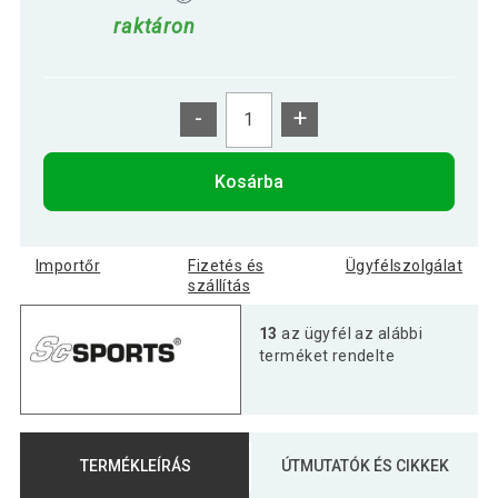
raktáron
-
+
Kosárba
Importőr
Fizetés és
Ügyfélszolgálat
szállítás
13
az ügyfél az alábbi
terméket rendelte
TERMÉKLEÍRÁS
ÚTMUTATÓK ÉS CIKKEK